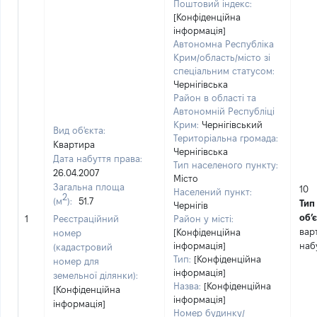
Поштовий індекс:
[Конфіденційна
інформація]
Автономна Республіка
Крим/область/місто зі
спеціальним статусом:
Чернігівська
Район в області та
Автономній Республіці
Крим:
Чернігівський
Вид об'єкта:
Територіальна громада:
Квартира
Чернігівська
Дата набуття права:
Тип населеного пункту:
26.04.2007
Місто
Загальна площа
10
Населений пункт:
2
(м
):
51.7
Тип
Чернігів
обʼє
1
Реєстраційний
Район у місті:
вар
[Конфіденційна
номер
інформація]
наб
(кадастровий
Тип:
[Конфіденційна
номер для
інформація]
земельної ділянки):
Назва:
[Конфіденційна
[Конфіденційна
інформація]
інформація]
Номер будинку/