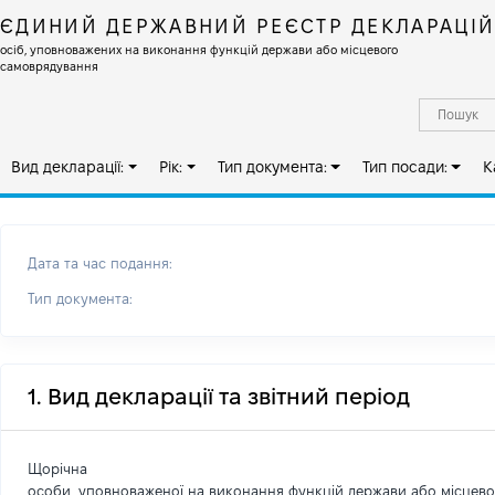
ЄДИНИЙ ДЕРЖАВНИЙ РЕЄСТР ДЕКЛАРАЦІ
осіб, уповноважених на виконання функцій держави або місцевого
самоврядування
Вид декларації:
Рік:
Тип документа:
Тип посади:
К
Дата та час подання:
Тип документа:
1. Вид декларації та звітний період
Щорічна
особи, уповноваженої на виконання функцій держави або місцев