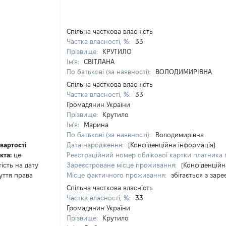
Спільна часткова власність
Частка власності, %:
33
Прізвище:
КРУТИЛО
Ім'я:
СВІТЛАНА
По батькові (за наявності):
ВОЛОДИМИРІВНА
Спільна часткова власність
Частка власності, %:
33
Громадянин України
Прізвище:
Крутило
Ім'я:
Марина
По батькові (за наявності):
Володимирівна
 вартості
Дата народження:
[Конфіденційна інформація]
кта:
це
Реєстраційний номер облікової картки платника п
тість на дату
Зареєстроване місце проживання:
[Конфіденційн
уття права
Місце фактичного проживання:
збігається з за
Спільна часткова власність
Частка власності, %:
33
Громадянин України
Прізвище:
Крутило