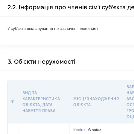
2.2. Інформація про членів сім'ї суб'єкта 
У суб'єкта декларування не зазначені члени сім'ї
3. Об'єкти нерухомості
ВАР
ВИД ТА
НА
ХАРАКТЕРИСТИКА
МІСЦЕЗНАХОДЖЕННЯ
АБ
№
ОБʼЄКТА, ДАТА
ОБʼЄКТА
ОС
НАБУТТЯ ПРАВА
ГР
ОЦ
Країна:
Україна