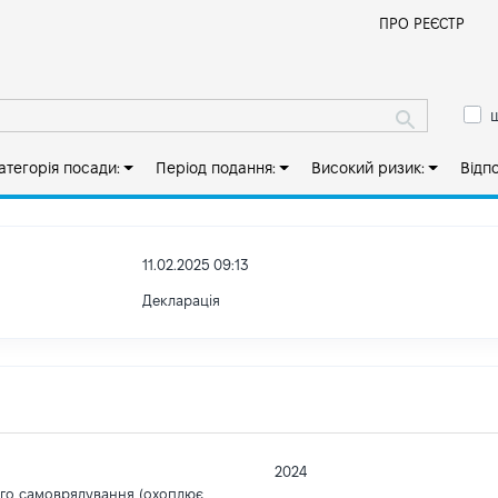
Й
ПРО РЕЄСТР
ш
атегорія посади:
Період подання:
Високий ризик:
Відп
11.02.2025 09:13
Декларація
2024
ого самоврядування (охоплює