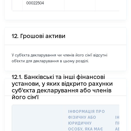
00022504
12. Грошові активи
У суб'єкта декларування чи членів його сім'ї відсутні
об'єкти для декларування в цьому розділі.
12.1. Банківські та інші фінансові
установи, у яких відкрито рахунки
суб'єкта декларування або членів
його сім'ї
ІНФОРМАЦІЯ ПРО
ФІЗИЧНУ АБО
ІНФОР
ЮРИДИЧНУ
ПРО ФІ
ОСОБУ, ЯКА МАЄ
АБО Ю