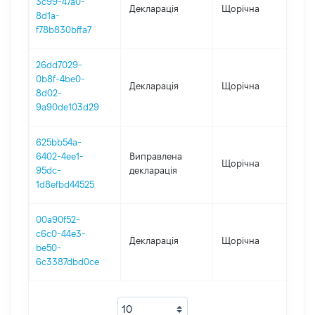
3c99-47a0-
Декларація
Щорічна
2
8d1a-
f78b830bffa7
26dd7029-
0b8f-4be0-
Декларація
Щорічна
2
8d02-
9a90de103d29
625bb54a-
6402-4ee1-
Виправлена
Щорічна
2
95dc-
декларація
1d8efbd44525
00a90f52-
c6c0-44e3-
Декларація
Щорічна
2
be50-
6c3387dbd0ce