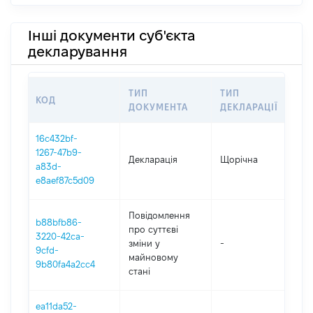
Інші документи суб'єкта
декларування
ТИП
ТИП
КОД
П
ДОКУМЕНТА
ДЕКЛАРАЦІЇ
16c432bf-
1267-47b9-
Декларація
Щорічна
2
a83d-
e8aef87c5d09
Повідомлення
b88bfb86-
про суттєві
3220-42ca-
зміни y
-
2
9cfd-
майновому
9b80fa4a2cc4
стані
ea11da52-