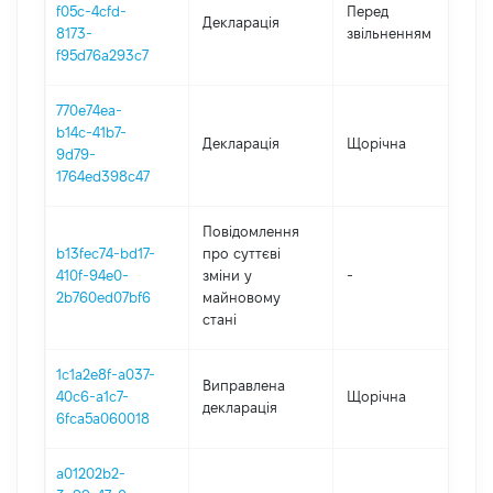
01
f05c-4cfd-
Перед
Декларація
-
8173-
звільненням
10
f95d76a293c7
770e74ea-
b14c-41b7-
Декларація
Щорічна
2
9d79-
1764ed398c47
Повідомлення
b13fec74-bd17-
про суттєві
410f-94e0-
зміни y
-
2
2b760ed07bf6
майновому
стані
1c1a2e8f-a037-
Виправлена
40c6-a1c7-
Щорічна
2
декларація
6fca5a060018
a01202b2-