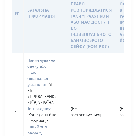
ПРАВО
ОСОБУ,
ЗАГАЛЬНА
РОЗПОРЯДЖАТИСЯ
ВІДКРИ
№
ІНФОРМАЦІЯ
ТАКИМ РАХУНКОМ
РАХУНО
АБО МАЄ ДОСТУП
ІМ’Я С
ДО
ДЕКЛА
ІНДИВІДУАЛЬНОГО
АБО ЧЛ
БАНКІВСЬКОГО
ЙОГО С
СЕЙФУ (КОМІРКИ)
Найменування
банку або
іншої
фінансової
установи:
АТ
КБ
«ПРИВАТБАНК»,
КИЇВ, УКРАЇНА
Тип рахунку:
[Не
[Не
1
[Конфіденційна
застосовується]
застосов
інформація]
Інший тип
рахунку: