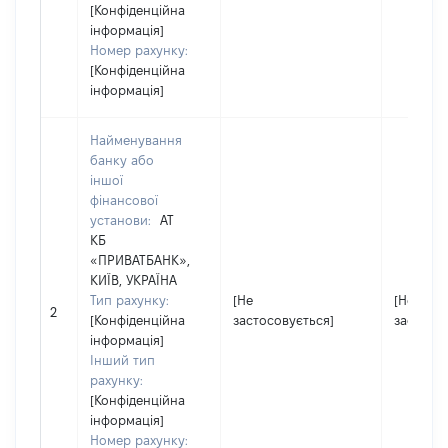
[Конфіденційна
інформація]
Номер рахунку:
[Конфіденційна
інформація]
Найменування
банку або
іншої
фінансової
установи:
АТ
КБ
«ПРИВАТБАНК»,
КИЇВ, УКРАЇНА
Тип рахунку:
[Не
[Не
2
[Конфіденційна
застосовується]
застосов
інформація]
Інший тип
рахунку:
[Конфіденційна
інформація]
Номер рахунку: