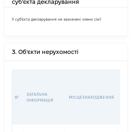
суб'єкта декларування
У суб'єкта декларування не зазначені члени сім'ї
3. Об'єкти нерухомості
ВАРТ
ДАТУ
НАБУ
ЗАГАЛЬНА
ПРАВ
№
МІСЦЕЗНАХОДЖЕННЯ
ІНФОРМАЦІЯ
ЗА
ОСТ
ГРО
ОЦІ