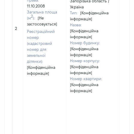
права:
Запорізька область /
11.10.2008
Україна
Загальна площа
Тип:
[Конфіденційна
2
(м
):
[Не
інформація]
застосовується]
Назва:
[Не в
2
[Конфіденційна
Реєстраційний
інформація]
номер
Номер будинку:
(кадастровий
[Конфіденційна
номер для
інформація]
земельної
Номер корпусу:
ділянки):
[Конфіденційна
[Конфіденційна
інформація]
інформація]
Номер квартири:
[Конфіденційна
інформація]