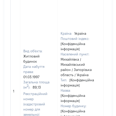
Країна:
Україна
Поштовий індекс:
[Конфіденційна
інформація]
Вид об'єкта:
Населений пункт:
Житловий
Михайлівка /
будинок
Михайлівський
Дата набуття
район / Запорізька
права:
область / Україна
01.03.1997
Тип:
[Конфіденційна
Загальна площа
інформація]
2
(м
):
89,13
Назва:
[Не в
1
Реєстраційний
[Конфіденційна
номер
інформація]
(кадастровий
Номер будинку:
номер для
[Конфіденційна
земельної