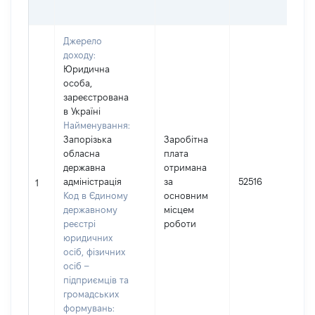
Джерело
доходу:
Юридична
особа,
зареєстрована
в Україні
Найменування:
Запорізька
Заробітна
обласна
плата
І
державна
отримана
адміністрація
за
52516
1
Код в Єдиному
основним
(
державному
місцем
реєстрі
роботи
юридичних
осіб, фізичних
осіб –
підприємців та
громадських
формувань: