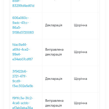
859f-
83299d4ed61d
606a060c-
9adc-47cc-
Декларація
Щорічна
2024
86a5-
5158d3720083
fdac9a44-
a69d-4ce2-
Виправлена
Щорічна
2022
99e4-
декларація
e34eb07cdf87
3f5422b6-
2721-471f-
Декларація
Щорічна
2023
9cd9-
f3ec302e5e5b
f9f1fc3e-3fc2-
Виправлена
4ca6-acbb-
Щорічна
2021
декларація
ef7ab0eba36a