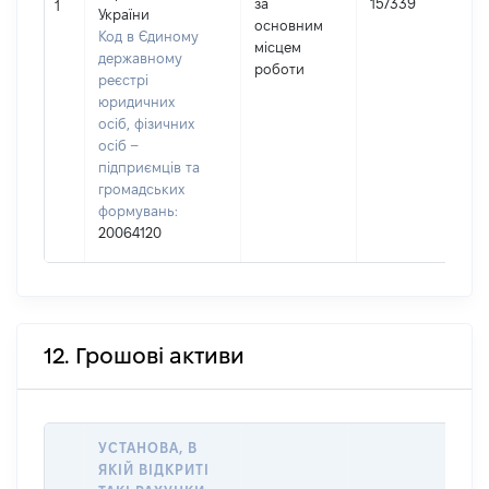
за
157339
1
України
основним
Код в Єдиному
(
місцем
державному
роботи
реєстрі
юридичних
осіб, фізичних
осіб –
підприємців та
громадських
формувань:
20064120
12. Грошові активи
УСТАНОВА, В
ЯКІЙ ВІДКРИТІ