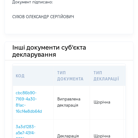
Документ підписано:
СУХОВ ОЛЕКСАНДР СЕРГІЙОВИЧ
Інші документи суб'єкта
декларування
ТИП
ТИП
КОД
ПЕР
ДОКУМЕНТА
ДЕКЛАРАЦІЇ
cbc86b90-
7169-4a30-
Виправлена
Щорічна
2025
81ac-
декларація
16cf4e8db64d
3a3d1283-
a5e7-43f4-
Декларація
Щорічна
2025