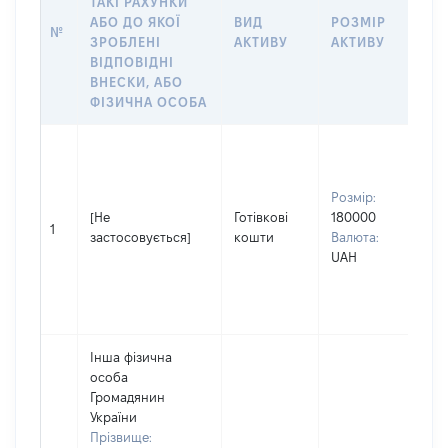
ТАКІ РАХУНКИ
ІН
АБО ДО ЯКОЇ
ВИД
РОЗМІР
Щ
№
ЗРОБЛЕНІ
АКТИВУ
АКТИВУ
ПР
ВІДПОВІДНІ
ОБ
ВНЕСКИ, АБО
ФІЗИЧНА ОСОБА
Вла
Прі
Су
Розмір:
Ім'я
[Не
Готівкові
180000
Ол
1
застосовується]
кошти
Валюта:
По 
UAH
(за
ная
Сер
Інша фізична
особа
Громадянин
України
Прізвище: