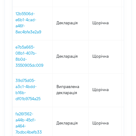
12b5506d-
e6b1-4cad-
Декларація
Щорічна
2022
a46f-
8ec4bfe3e2a9
e7b5a665-
08b1-407b-
Декларація
Щорічна
2021
8b0d-
3550905dc009
39d75d05-
a3c1-4bdd-
Виправлена
Щорічна
2020
b16b-
декларація
df01b9754a25
fa26f362-
a44b-45d1-
Декларація
Щорічна
2020
a464-
7bdbc4befb33