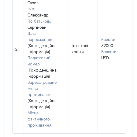
Сухов
Ім'я:
Олександр
По батькові:
Вла
Сергійович
Прі
Дата
Су
народження:
Розмір:
Ім'я
[Конфіденційна
Готівкові
32000
Ол
2
інформація]
кошти
Валюта:
По 
Податковий
USD
(за
номер:
ная
[Конфіденційна
Сер
інформація]
Зареєстроване
місце
проживання:
[Конфіденційна
інформація]
Місце
фактичного
проживання: