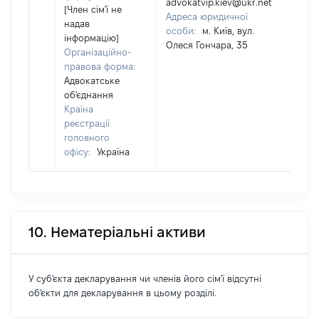
advokatvip.kiev@ukr.net
[Член сім'ї не
Адреса юридичної
надав
особи:
м. Київ, вул.
інформацію]
Олеся Гончара, 35
Організаційно-
правова форма:
Адвокатське
об'єднання
Країна
реєстрації
головного
офісу:
Україна
10. Нематеріальні активи
У суб'єкта декларування чи членів його сім'ї відсутні
об'єкти для декларування в цьому розділі.