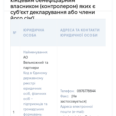
кінцевим бенефіціарним
власником (контролером) яких є
суб’єкт декларування або члени
його сім'ї
ІН
ЮРИДИЧНА
АДРЕСА ТА КОНТАКТИ
ПР
№
ОСОБА
ЮРИДИЧНОЇ ОСОБИ
ЯК
СТ
Найменування:
АО
Вельможний та
партнери
Код в Єдиному
державному
реєстрі
юридичних
Телефон:
0976778844
осіб, фізичних
Факс:
[Не
осіб –
застосовується]
підприємців та
Адреса електронної
громадських
пошти (e-mail):
1
формувань: