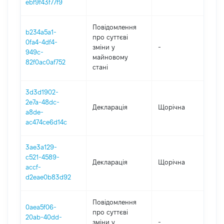
ebf9f43f77f9
Повідомлення
b234a5a1-
про суттєві
0fa4-4df4-
зміни y
-
2
949c-
майновому
82f0ac0af752
стані
3d3d1902-
2e7a-48dc-
Декларація
Щорічна
2
a8de-
ac474ce6d14c
3ae3a129-
c521-4589-
Декларація
Щорічна
2
accf-
d2eae0b83d92
Повідомлення
0aea5f06-
про суттєві
20ab-40dd-
зміни y
-
2