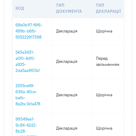
ТИП
ТИП
КОД
П
ДОКУМЕНТА
ДЕКЛАРАЦІЇ
68e0b1f7-f6f6-
499b-b6fb-
Декларація
Щорічна
2
505222917398
543e3431-
0
a0f0-4df0-
Перед
Декларація
-
a925-
звільненням
2
2da5aa9f07a1
2535ce49-
636a-40ce-
Декларація
Щорічна
2
bafb-
8e2bc7e1a478
99349ea1-
9c84-42d2-
Декларація
Щорічна
2
8b28-