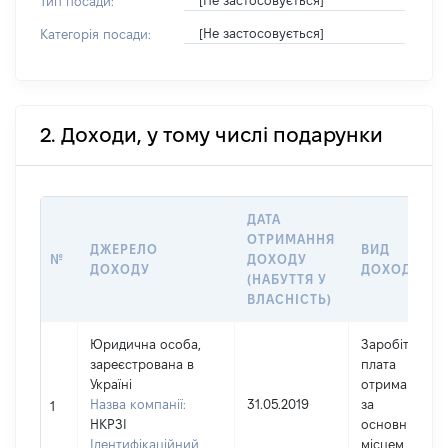
[Не застосовується]
Тип посади:
[Не застосовується]
Категорія посади:
2. Доходи, у тому числі подарунки
ДАТА
ОТРИМАННЯ
ДЖЕРЕЛО
ВИД
№
ДОХОДУ
ДОХОДУ
ДОХОДУ
(НАБУТТЯ У
ВЛАСНІСТЬ)
Юридична особа,
Заробітна
зареєстрована в
плата
Україні
отримана
Назва компанії:
31.05.2019
за
1
НКРЗІ
основним
Ідентифікаційний
місцем