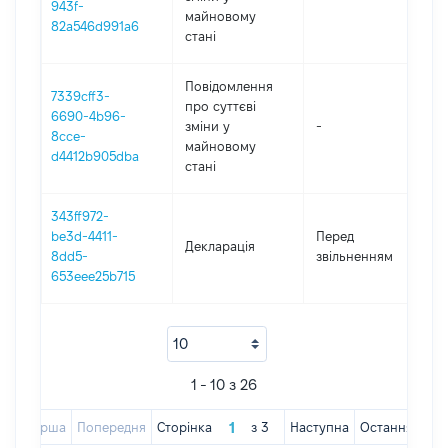
943f-
майновому
82a546d991a6
стані
Повідомлення
7339cff3-
про суттєві
6690-4b96-
зміни y
-
2
8cce-
майновому
d4412b905dba
стані
343ff972-
01
be3d-4411-
Перед
Декларація
-
8dd5-
звільненням
2
653eee25b715
1 - 10 з 26
Перша
Попередня
Сторінка
з
3
Наступна
Остання