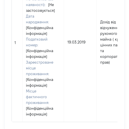
наявності):
[Не
застосовується]
Дата
народження:
Дохід від
[Конфіденційна
відчуження
інформація]
рухомого
Податковий
майна ( крім
19.03.2019
1
номер:
цінних паперів
[Конфіденційна
та
інформація]
корпоративних
Зареєстроване
прав)
місце
проживання:
[Конфіденційна
інформація]
Місце
фактичного
проживання:
[Конфіденційна
інформація]