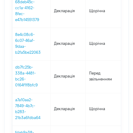
68deb45c-
cc1a-4162-
Декларація
Щорічна
2021
8fec-
e47b14551379
8e4c08c6-
6c07-46af-
Декларація
Щорічна
202
9daa-
b2fa5be22063
db7fc25b-
26.1
338a-4481-
Перед
Декларація
-
bc26-
звільненням
26.1
0164f1f8bfc9
a7a10aa2-
7849-4b7c-
Декларація
Щорічна
2019
b283-
21b3a6fdba64
fdab9a38-