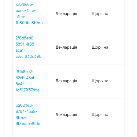
7ab4fe6e-
bace-4afe-
Декларація
Щорічна
202
a1be-
1b800be8b7d5
2f6d8ed6-
5891-4f88-
Декларація
Щорічна
202
aca1-
a7ecf830c398
f81585e2-
52cb-43ab-
Декларація
Щорічна
202
8a4f-
1df027f37dde
b262ffe8-
6794-4ba9-
Декларація
Щорічна
202
8b7c-
9f3baf5e851c