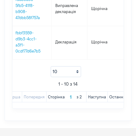
5fb5-41f8-
Виправлена
Щорічна
2018
b908-
декларація
47dbb58f757a
fbbf3559-
d9b3-4cc1-
Декларація
Щорічна
2018
a3f1-
0cdf77d6e7b5
1 - 10 з 14
Перша
Попередня
Сторінка
з
2
Наступна
Остання