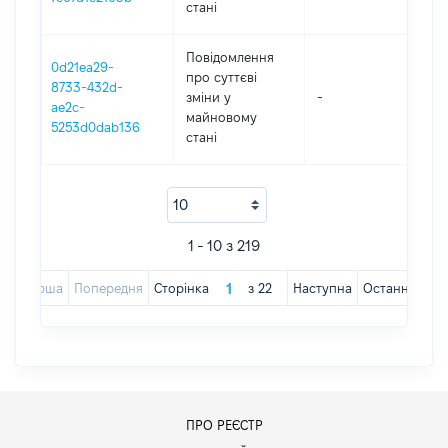
стані
Повідомлення
0d21ea29-
про суттєві
8733-432d-
зміни y
-
20
ae2c-
майновому
5253d0dab136
стані
1 - 10 з 219
Перша
Попередня
Сторінка
з
22
Наступна
Остання
ПРО РЕЄСТР