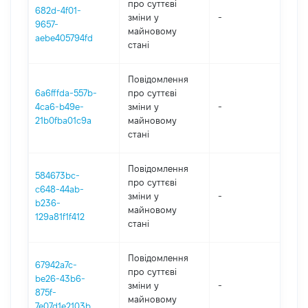
про суттєві
682d-4f01-
зміни y
-
20
9657-
майновому
aebe405794fd
стані
Повідомлення
6a6fffda-557b-
про суттєві
4ca6-b49e-
зміни y
-
20
21b0fba01c9a
майновому
стані
Повідомлення
584673bc-
про суттєві
c648-44ab-
зміни y
-
20
b236-
майновому
129a81f1f412
стані
Повідомлення
67942a7c-
про суттєві
be26-43b6-
зміни y
-
20
875f-
майновому
7e07d1e2103b