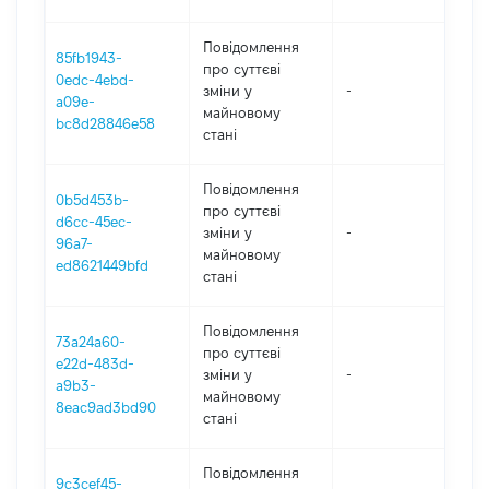
Повідомлення
85fb1943-
про суттєві
0edc-4ebd-
зміни y
-
20
a09e-
майновому
bc8d28846e58
стані
Повідомлення
0b5d453b-
про суттєві
d6cc-45ec-
зміни y
-
20
96a7-
майновому
ed8621449bfd
стані
Повідомлення
73a24a60-
про суттєві
e22d-483d-
зміни y
-
20
a9b3-
майновому
8eac9ad3bd90
стані
Повідомлення
9c3cef45-