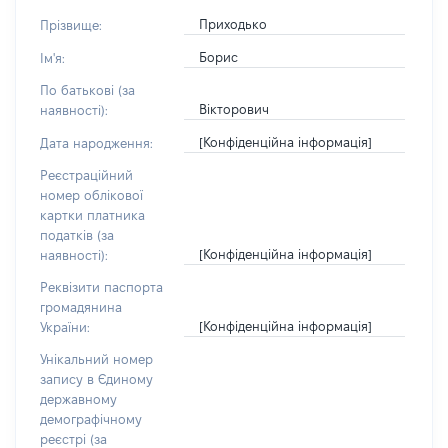
Приходько
Прізвище:
Борис
Ім'я:
По батькові (за
Вікторович
наявності):
[Конфіденційна інформація]
Дата народження:
Реєстраційний
номер облікової
картки платника
податків (за
[Конфіденційна інформація]
наявності):
Реквізити паспорта
громадянина
[Конфіденційна інформація]
України:
Унікальний номер
запису в Єдиному
державному
демографічному
реєстрі (за