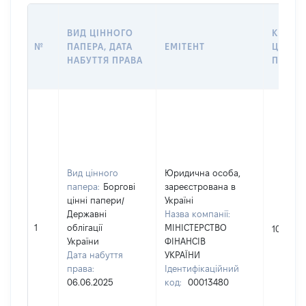
ВИД ЦІННОГО
КІЛЬКІ
№
ПАПЕРА, ДАТА
ЕМІТЕНТ
ЦІННИ
НАБУТТЯ ПРАВА
ПАПЕР
Вид цінного
Юридична особа,
папера:
Боргові
зареєстрована в
цінні папери
/
Україні
Державні
Назва компанії:
1
облігації
МІНІСТЕРСТВО
10825
України
ФІНАНСІВ
Дата набуття
УКРАЇНИ
права:
Ідентифікаційний
06.06.2025
код:
00013480