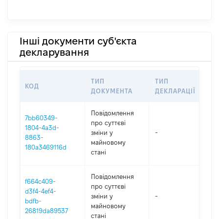
Інші документи суб'єкта
декларування
ТИП
ТИП
КОД
ПЕ
ДОКУМЕНТА
ДЕКЛАРАЦІЇ
Повідомлення
7bb60349-
про суттєві
1804-4a3d-
зміни y
-
20
8863-
майновому
180a3469116d
стані
Повідомлення
f664c409-
про суттєві
d3f4-4ef4-
зміни y
-
20
bdfb-
майновому
26819da89537
стані