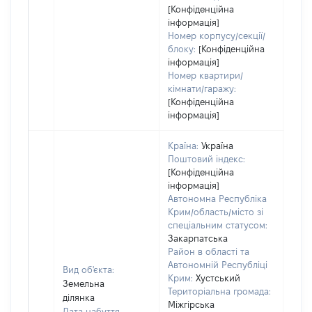
[Конфіденційна
інформація]
Номер корпусу/секції/
блоку:
[Конфіденційна
інформація]
Номер квартири/
кімнати/гаражу:
[Конфіденційна
інформація]
Країна:
Україна
Поштовий індекс:
[Конфіденційна
інформація]
Автономна Республіка
Крим/область/місто зі
спеціальним статусом:
Закарпатська
Район в області та
Автономній Республіці
Вид об'єкта:
Крим:
Хустський
Земельна
Територіальна громада:
ділянка
Міжгірська
Дата набуття