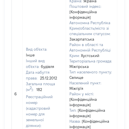
Країна:
Україна
Поштовий індекс:
[Конфіденційна
інформація]
Автономна Республіка
Крим/область/місто зі
спеціальним статусом:
Закарпатська
Район в області та
Вид об'єкта:
Автономній Республіці
Інше
Крим:
Хустський
Інший вид
Територіальна громада:
об'єкта:
будівля
Міжгірська
Тип населеного пункту:
Дата набуття
Селище
права:
25.12.2012
100
Населений пункт:
Загальна площа
Тип 
2
Міжгір’я
(м
):
182
обʼє
6
Район у місті:
Реєстраційний
варт
[Конфіденційна
номер
інформація]
набу
(кадастровий
Тип:
[Конфіденційна
номер для
інформація]
земельної
Назва:
[Конфіденційна
ділянки):
інформація]