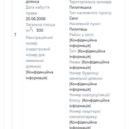
ділянка
Територіальна громада:
Дата набуття
Пилипецька
Тип населеного пункту:
права:
Село
20.06.2006
Населений пункт:
Загальна площа
2
Пилипець
(м
):
300
[Не
7
Район у місті:
заст
Реєстраційний
[Конфіденційна
номер
інформація]
(кадастровий
Тип:
[Конфіденційна
номер для
інформація]
земельної
Назва:
[Конфіденційна
ділянки):
інформація]
[Конфіденційна
Номер будинку/
інформація]
земельної ділянки:
[Конфіденційна
інформація]
Номер корпусу/секції/
блоку:
[Конфіденційна
інформація]
Номер квартири/
кімнати/гаражу:
[Конфіденційна
інформація]