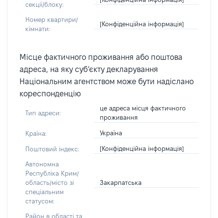
секції/блоку:
Номер квартири/
[Конфіденційна інформація]
кімнати:
Місце фактичного проживання або поштова
адреса, на яку суб’єкту декларування
Національним агентством може бути надіслано
кореспонденцію
це адреса місця фактичного
Тип адреси:
проживання
Україна
Країна:
[Конфіденційна інформація]
Поштовий індекс:
Автономна
Республіка Крим/
Закарпатська
область/місто зі
спеціальним
статусом:
Район в області та