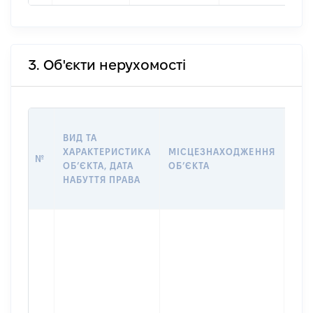
3. Об'єкти нерухомості
ВАР
ВИД ТА
ДАТ
ХАРАКТЕРИСТИКА
МІСЦЕЗНАХОДЖЕННЯ
ПРА
№
ОБʼЄКТА, ДАТА
ОБʼЄКТА
ОС
НАБУТТЯ ПРАВА
ГР
ОЦІ