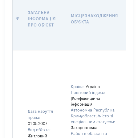
ЗАГАЛЬНА
ПІДС
МІСЦЕЗНАХОДЖЕННЯ
№
ІНФОРМАЦІЯ
ДЕКЛ
ОБʼЄКТА
ПРО ОБʼЄКТ
ОБʼЄ
Об'єкт
належ
суб'єк
декла
чи чл
Країна:
Україна
сім'ї н
Поштовий індекс:
власно
[Конфіденційна
відпов
інформація]
Цивіл
Автономна Республіка
Дата набуття
кодек
Крим/область/місто зі
права:
Україн
спеціальним статусом:
01.05.2007
Об'єкт
Закарпатська
Вид об'єкта:
розта
Район в області та
Житловий