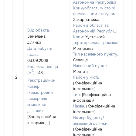
Автономна Республіка
Крим/область/місто зі
спеціальним статусом:
Закарпатська
Район в області та
Вид об'єкта:
Автономній Республіці
Земельна
Крим:
Хустський
ділянка
Територіальна громада:
Дата набуття
Міжгірська
Тип населеного пункту:
права:
Селище
03.09.2008
Населений пункт:
Загальна площа
2
Міжгір’я
(м
):
48
[Не
2
Район у місті:
заст
Реєстраційний
[Конфіденційна
номер
інформація]
(кадастровий
Тип:
[Конфіденційна
номер для
інформація]
земельної
Назва:
[Конфіденційна
ділянки):
інформація]
[Конфіденційна
Номер будинку/
інформація]
земельної ділянки:
[Конфіденційна
інформація]