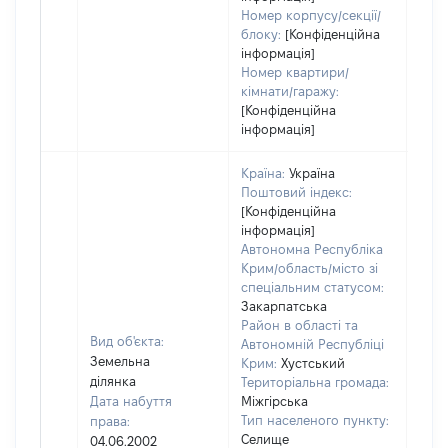
Номер корпусу/секції/
блоку:
[Конфіденційна
інформація]
Номер квартири/
кімнати/гаражу:
[Конфіденційна
інформація]
Країна:
Україна
Поштовий індекс:
[Конфіденційна
інформація]
Автономна Республіка
Крим/область/місто зі
спеціальним статусом:
Закарпатська
Район в області та
Вид об'єкта:
Автономній Республіці
Земельна
Крим:
Хустський
ділянка
Територіальна громада:
Дата набуття
Міжгірська
Тип населеного пункту:
права:
Селище
04.06.2002