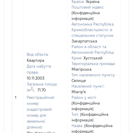
Країна:
Україна
Поштовий індекс:
[Конфіденційна
інформація]
Автономна Республіка
Крим/область/місто зі
спеціальним статусом:
Закарпатська
Район в області та
Автономній Республіці
Вид об'єкта:
Крим:
Хустський
Квартира
Територіальна громада:
Дата набуття
Міжгірська
права:
Тип населеного пункту:
10.11.2003
Селище
Загальна площа
Населений пункт:
2
(м
):
71.70
Міжгір’я
[Не 
1
Реєстраційний
Район у місті:
[Конфіденційна
номер
інформація]
(кадастровий
Тип:
[Конфіденційна
номер для
інформація]
земельної
Назва:
[Конфіденційна
ділянки):
інформація]