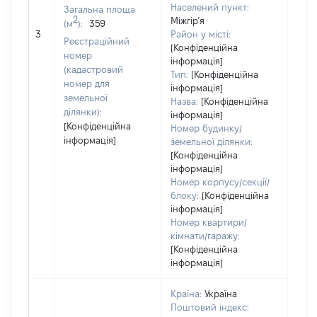
Населений пункт:
Загальна площа
2
Міжгір’я
(м
):
359
[Не
3
Район у місті:
заст
Реєстраційний
[Конфіденційна
номер
інформація]
(кадастровий
Тип:
[Конфіденційна
номер для
інформація]
земельної
Назва:
[Конфіденційна
ділянки):
інформація]
[Конфіденційна
Номер будинку/
інформація]
земельної ділянки:
[Конфіденційна
інформація]
Номер корпусу/секції/
блоку:
[Конфіденційна
інформація]
Номер квартири/
кімнати/гаражу:
[Конфіденційна
інформація]
Країна:
Україна
Поштовий індекс: