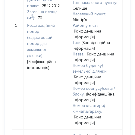
Тип населеного пункту:
права:
25.12.2012
Селище
Загальна площа
100
Населений пункт:
2
(м
):
70
Тип 
Міжгір’я
обʼє
5
Реєстраційний
Район у місті:
варт
[Конфіденційна
номер
інформація]
набу
(кадастровий
Тип:
[Конфіденційна
номер для
інформація]
земельної
Назва:
[Конфіденційна
ділянки):
інформація]
[Конфіденційна
Номер будинку/
інформація]
земельної ділянки:
[Конфіденційна
інформація]
Номер корпусу/секції/
блоку:
[Конфіденційна
інформація]
Номер квартири/
кімнати/гаражу:
[Конфіденційна
інформація]