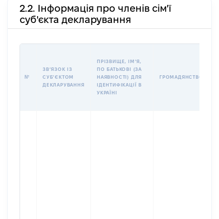
2.2. Інформація про членів сім'ї
суб'єкта декларування
П
ПРІЗВИЩЕ, ІМʼЯ,
Б
ЗВʼЯЗОК ІЗ
ПО БАТЬКОВІ (ЗА
І
№
СУБʼЄКТОМ
НАЯВНОСТІ) ДЛЯ
ГРОМАДЯНСТВО
М
ДЕКЛАРУВАННЯ
ІДЕНТИФІКАЦІЇ В
УКРАЇНІ