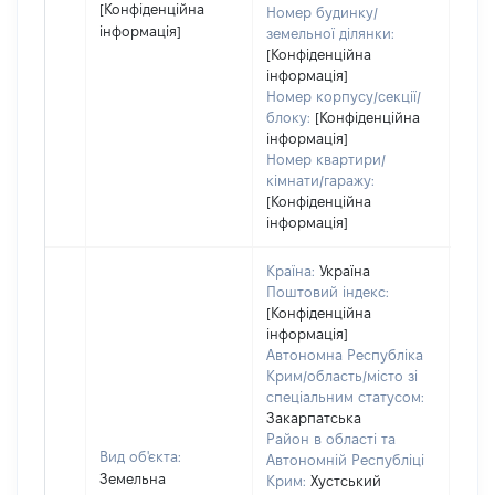
[Конфіденційна
Номер будинку/
інформація]
земельної ділянки:
[Конфіденційна
інформація]
Номер корпусу/секції/
блоку:
[Конфіденційна
інформація]
Номер квартири/
кімнати/гаражу:
[Конфіденційна
інформація]
Країна:
Україна
Поштовий індекс:
[Конфіденційна
інформація]
Автономна Республіка
Крим/область/місто зі
спеціальним статусом:
Закарпатська
Район в області та
Вид об'єкта:
Автономній Республіці
Земельна
Крим:
Хустський