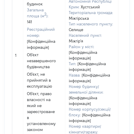
на зе
Автономній Республіці
будинок
Крим:
Хустський
ділянц
Загальна
Територіальна громада:
належ
2
площа (м
):
Міжгірська
суб'єк
141
Тип населеного пункту:
декла
Реєстраційний
Селище
або ч
номер:
Населений пункт:
його с
Міжгір’я
[Конфіденційна
праві
Район у місті:
інформація]
прива
[Конфіденційна
Об'єкт
власно
1
інформація]
незавершеного
включ
Тип:
[Конфіденційна
будівництва
спіль
інформація]
власні
Об'єкт, не
Назва:
[Конфіденційна
перед
прийнятий в
інформація]
в оре
експлуатацію
Номер будинку/
іншом
земельної ділянки:
Об'єкт, право
корис
[Конфіденційна
власності на
незал
інформація]
який не
право
Номер корпусу/секції/
зареєстроване
підста
блоку:
[Конфіденційна
в
інформація]
набут
установленому
Номер квартири/
права
законом
кімнати/гаражу: