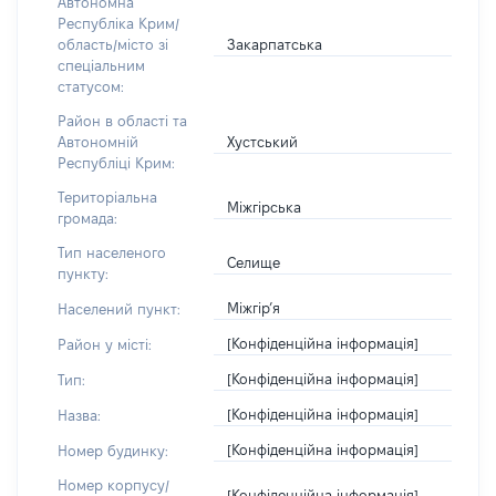
Автономна
Республіка Крим/
Закарпатська
область/місто зі
спеціальним
статусом:
Район в області та
Хустський
Автономній
Республіці Крим:
Територіальна
Міжгірська
громада:
Тип населеного
Селище
пункту:
Міжгір’я
Населений пункт:
[Конфіденційна інформація]
Район у місті:
[Конфіденційна інформація]
Тип:
[Конфіденційна інформація]
Назва:
[Конфіденційна інформація]
Номер будинку:
Номер корпусу/
[Конфіденційна інформація]