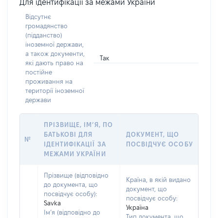
Для ідентифікації за межами України
Відсутнє
громадянство
(підданство)
іноземної держави,
а також документи,
Так
які дають право на
постійне
проживання на
території іноземної
держави
ПРІЗВИЩЕ, ІМ’Я, ПО
БАТЬКОВІ ДЛЯ
ДОКУМЕНТ, ЩО
№
ІДЕНТИФІКАЦІЇ ЗА
ПОСВІДЧУЄ ОСОБУ
МЕЖАМИ УКРАЇНИ
Прізвище (відповідно
Країна, в якій видано
до документа, що
документ, що
посвідчує особу):
посвідчує особу:
Savka
Україна
Ім’я (відповідно до
Тип документа, що