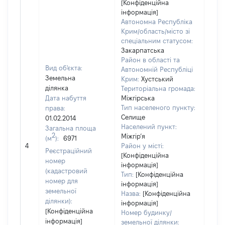
[Конфіденційна
інформація]
Автономна Республіка
Крим/область/місто зі
спеціальним статусом:
Закарпатська
Район в області та
Вид об'єкта:
Автономній Республіці
Земельна
Крим:
Хустський
ділянка
Територіальна громада:
Дата набуття
Міжгірська
Тип населеного пункту:
права:
Селище
01.02.2014
Населений пункт:
Загальна площа
2
Міжгір’я
(м
):
6971
[Не
4
Район у місті:
заст
Реєстраційний
[Конфіденційна
номер
інформація]
(кадастровий
Тип:
[Конфіденційна
номер для
інформація]
земельної
Назва:
[Конфіденційна
ділянки):
інформація]
[Конфіденційна
Номер будинку/
інформація]
земельної ділянки: