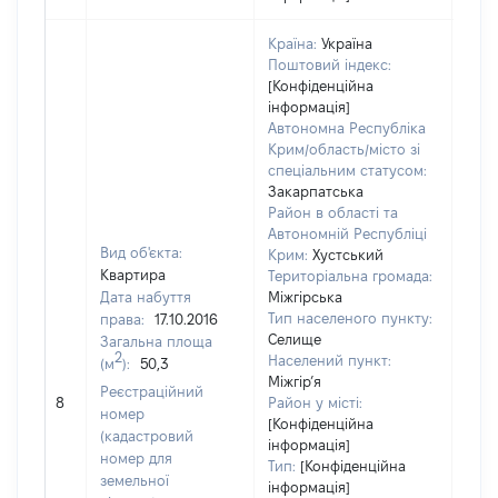
Країна:
Україна
Поштовий індекс:
[Конфіденційна
інформація]
Автономна Республіка
Крим/область/місто зі
спеціальним статусом:
Закарпатська
Район в області та
Автономній Республіці
Вид об'єкта:
Крим:
Хустський
Квартира
Територіальна громада:
Дата набуття
Міжгірська
Тип населеного пункту:
права:
17.10.2016
Селище
Загальна площа
495
2
Населений пункт:
(м
):
50,3
Тип 
Міжгір’я
Реєстраційний
обʼє
8
Район у місті:
номер
варт
[Конфіденційна
(кадастровий
інформація]
набу
номер для
Тип:
[Конфіденційна
земельної
інформація]