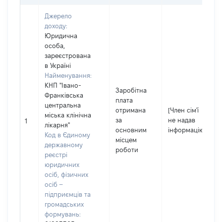
Джерело
доходу:
Юридична
особа,
зареєстрована
в Україні
Найменування:
КНП "Івано-
Заробітна
Франківська
плата
центральна
отримана
[Член сім'ї
міська клінічна
за
не надав
1
лікарня"
основним
інформацію]
Код в Єдиному
місцем
державному
роботи
реєстрі
юридичних
осіб, фізичних
осіб –
підприємців та
громадських
формувань: