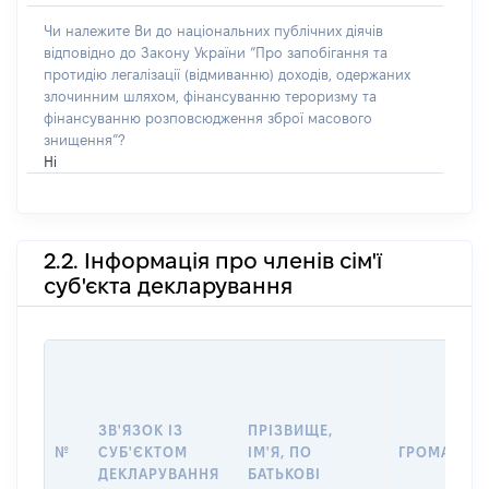
Чи належите Ви до національних публічних діячів
відповідно до Закону України “Про запобігання та
протидію легалізації (відмиванню) доходів, одержаних
злочинним шляхом, фінансуванню тероризму та
фінансуванню розповсюдження зброї масового
знищення”?
Ні
2.2. Інформація про членів сім'ї
суб'єкта декларування
ЗВ'ЯЗОК ІЗ
ПРІЗВИЩЕ,
№
СУБ'ЄКТОМ
ІМ'Я, ПО
ГРОМАДЯН
ДЕКЛАРУВАННЯ
БАТЬКОВІ