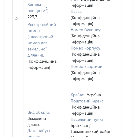
Загальна
інформація]
2
площа (м
):
Назва:
223,7
[Конфіденційна
51890
3
інформація]
Реєстраційний
Номер будинку:
номер
[Конфіденційна
(кадастровий
інформація]
номер для
Номер корпусу:
земельної
[Конфіденційна
ділянки):
інформація]
[Конфіденційна
Номер квартири:
інформація]
[Конфіденційна
інформація]
Країна:
Україна
Поштовий індекс:
[Конфіденційна
Вид об'єкта:
інформація]
Земельна
Населений пункт:
ділянка
Братківці /
Дата набуття
Тисменицький район
права: