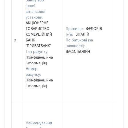
банку або
в Укра
іншої
Код в
фінансової
держа
установи:
реєстр
АКЦІОНЕРНЕ
юриди
ТОВАРИСТВО
Прізвище:
ФЕДОРІВ
осіб, 
КОМЕРЦІЙНИЙ
Ім'я:
ВІТАЛІЙ
осіб –
БАНК
По батькові (за
2
підпри
"ПРИВАТБАНК"
наявності):
грома
Тип рахунку:
ВАСИЛЬОВИЧ
форму
[Конфіденційна
20567
інформація]
Найме
Номер
ІВАНО
рахунку:
ФРАНК
[Конфіденційна
ОБЛА
інформація]
ДЕРЖ
АДМІН
Юрид
особа
зареє
Найменування
в Укра