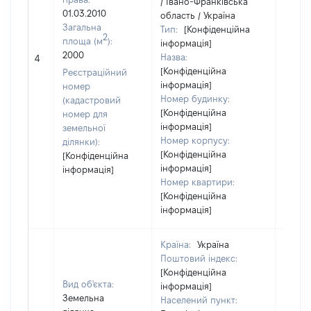
/ Івано-Франківська
01.03.2010
область / Україна
Загальна
Тип:
[Конфіденційна
2
площа (м
):
інформація]
2000
Назва:
[Не ві
4
[Конфіденційна
Реєстраційний
інформація]
номер
Номер будинку:
(кадастровий
[Конфіденційна
номер для
інформація]
земельної
Номер корпусу:
ділянки):
[Конфіденційна
[Конфіденційна
інформація]
інформація]
Номер квартири:
[Конфіденційна
інформація]
Країна:
Україна
Поштовий індекс:
[Конфіденційна
Вид об'єкта:
інформація]
Земельна
Населений пункт: