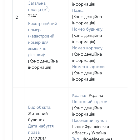
Загальна
інформація]
2
площа (м
):
Назва:
2247
[Конфіденційна
[Не ві
2
інформація]
Реєстраційний
Номер будинку:
номер
[Конфіденційна
(кадастровий
інформація]
номер для
Номер корпусу:
земельної
[Конфіденційна
ділянки):
інформація]
[Конфіденційна
Номер квартири:
інформація]
[Конфіденційна
інформація]
Країна:
Україна
Поштовий індекс:
Вид об'єкта:
[Конфіденційна
Житловий
інформація]
будинок
Населений пункт:
Дата набуття
Івано-Франківська
права:
область / Україна
31.12.2017
Тип:
[Конфіденційна