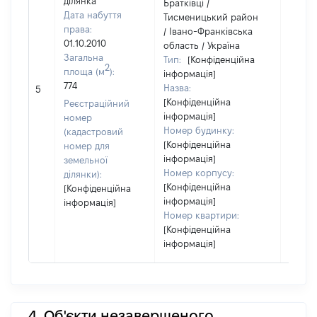
ділянка
Братківці /
Дата набуття
Тисменицький район
права:
/ Івано-Франківська
01.10.2010
область / Україна
Загальна
Тип:
[Конфіденційна
2
площа (м
):
інформація]
774
Назва:
[Не ві
5
[Конфіденційна
Реєстраційний
інформація]
номер
Номер будинку:
(кадастровий
[Конфіденційна
номер для
інформація]
земельної
Номер корпусу:
ділянки):
[Конфіденційна
[Конфіденційна
інформація]
інформація]
Номер квартири:
[Конфіденційна
інформація]
4. Об'єкти незавершеного