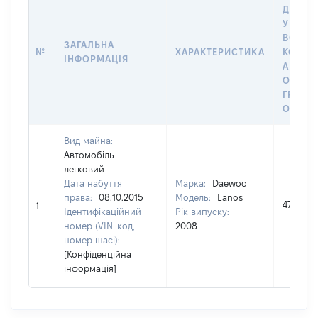
ДАТУ 
У ВЛАС
ВОЛОД
ЗАГАЛЬНА
№
ХАРАКТЕРИСТИКА
КОРИС
ІНФОРМАЦІЯ
АБО З
ОСТА
ГРОШ
ОЦІНК
Вид майна:
Автомобіль
легковий
Дата набуття
Марка:
Daewoo
права:
08.10.2015
Модель:
Lanos
47083
1
Ідентифікаційний
Рік випуску:
номер (VIN-код,
2008
номер шасі):
[Конфіденційна
інформація]