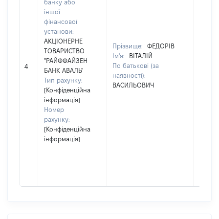
банку або
держа
іншої
реєстр
фінансової
юриди
установи:
осіб, 
АКЦІОНЕРНЕ
Прізвище:
ФЕДОРІВ
осіб –
ТОВАРИСТВО
Ім'я:
ВІТАЛІЙ
підпри
"РАЙФФАЙЗЕН
По батькові (за
грома
4
БАНК АВАЛЬ"
наявності):
форму
Тип рахунку:
ВАСИЛЬОВИЧ
02012
[Конфіденційна
Найме
інформація]
ДЕПА
Номер
ОХОР
рахунку:
ЗДОРО
[Конфіденційна
ІВАНО
інформація]
ФРАНК
ОБЛА
ДЕРЖ
АДМІН