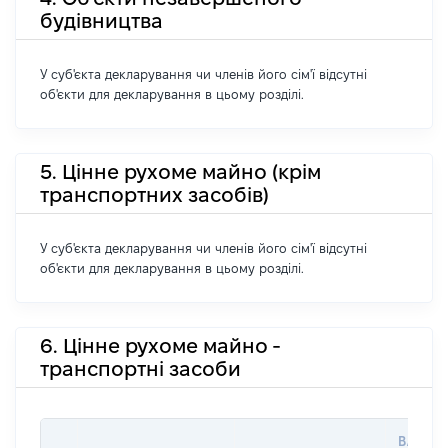
будівництва
У суб'єкта декларування чи членів його сім'ї відсутні
об'єкти для декларування в цьому розділі.
5. Цінне рухоме майно (крім
транспортних засобів)
У суб'єкта декларування чи членів його сім'ї відсутні
об'єкти для декларування в цьому розділі.
6. Цінне рухоме майно -
транспортні засоби
ВАРТІС