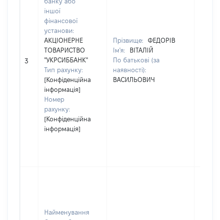
банку або
Код в
іншої
держа
фінансової
реєстр
установи:
юриди
АКЦІОНЕРНЕ
Прізвище:
ФЕДОРІВ
осіб, 
ТОВАРИСТВО
Ім'я:
ВІТАЛІЙ
осіб –
"УКРСИББАНК"
По батькові (за
3
підпри
Тип рахунку:
наявності):
грома
[Конфіденційна
ВАСИЛЬОВИЧ
форму
інформація]
04054
Номер
Найме
рахунку:
ВИКО
[Конфіденційна
КОМІТ
інформація]
ІВАНО
ФРАНК
МІСЬК
Юрид
особа
зареє
в Укра
Найменування
Код в