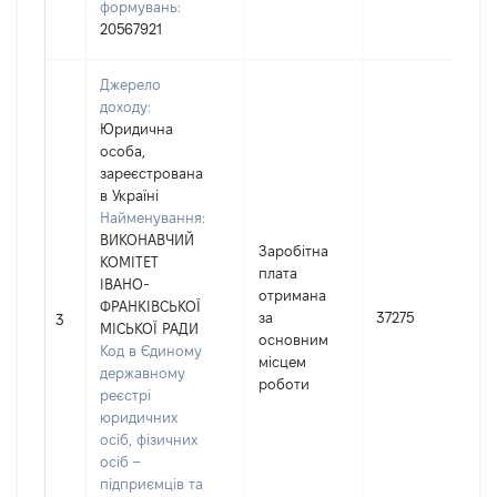
формувань:
20567921
Джерело
доходу:
Юридична
особа,
зареєстрована
в Україні
Найменування:
ВИКОНАВЧИЙ
Заробітна
КОМІТЕТ
плата
ІВАНО-
отримана
ФРАНКІВСЬКОЇ
за
37275
3
МІСЬКОЇ РАДИ
основним
Код в Єдиному
місцем
державному
роботи
реєстрі
юридичних
осіб, фізичних
осіб –
підприємців та