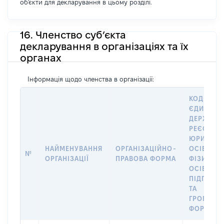
об'єкти для декларування в цьому розділі.
16. Членство суб’єкта
декларування в організаціях та їх
органах
Інформація щодо членства в організації:
КОД В
ЄДИНОМ
ДЕРЖАВН
РЕЄСТРІ
ЮРИДИЧ
НАЙМЕНУВАННЯ
ОРГАНІЗАЦІЙНО-
ОСІБ,
№
ОРГАНІЗАЦІЇ
ПРАВОВА ФОРМА
ФІЗИЧНИ
ОСІБ –
ПІДПРИЄ
ТА
ГРОМАДС
ФОРМУВА