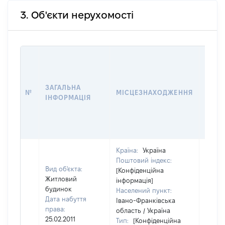
3. Об'єкти нерухомості
ВАРТ
ДАТУ
НАБУ
ЗАГАЛЬНА
ПРАВ
№
МІСЦЕЗНАХОДЖЕННЯ
ІНФОРМАЦІЯ
ЗА
ОСТ
ГРО
ОЦІ
Країна:
Україна
Поштовий індекс:
Вид об'єкта:
[Конфіденційна
Житловий
інформація]
будинок
Населений пункт:
Дата набуття
Івано-Франківська
права:
область / Україна
25.02.2011
Тип:
[Конфіденційна