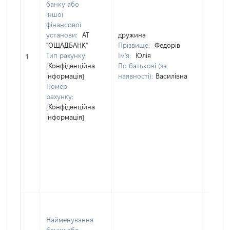
банку або
юриди
іншої
осіб, 
фінансової
осіб –
установи:
АТ
дружина
підпри
"ОЩАДБАНК"
Прізвище:
Федорів
грома
Тип рахунку:
Ім'я:
Юлія
форму
1
[Конфіденційна
По батькові (за
01993
інформація]
наявності):
Василівна
Найме
Номер
КОМУ
рахунку:
НЕКО
[Конфіденційна
ПІДП
інформація]
"ЦЕНТ
МІСЬК
КЛІНІ
ЛІКАР
ІВАНО
ФРАНК
МІСЬК
Юрид
особа
Найменування
зареє