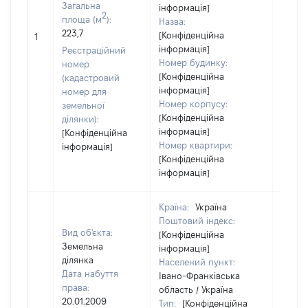
Загальна
інформація]
2
площа (м
):
Назва:
223,7
[Конфіденційна
51890
1
інформація]
Реєстраційний
Номер будинку:
номер
[Конфіденційна
(кадастровий
інформація]
номер для
Номер корпусу:
земельної
[Конфіденційна
ділянки):
інформація]
[Конфіденційна
Номер квартири:
інформація]
[Конфіденційна
інформація]
Країна:
Україна
Поштовий індекс:
Вид об'єкта:
[Конфіденційна
Земельна
інформація]
ділянка
Населений пункт:
Дата набуття
Івано-Франківська
права:
область / Україна
20.01.2009
Тип:
[Конфіденційна