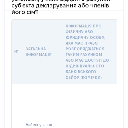
суб'єкта декларування або членів
його сім'ї
ІНФОРМАЦІЯ ПРО
ІНФО
ФІЗИЧНУ АБО
ПРО 
ЮРИДИЧНУ ОСОБУ,
АБО 
ЯКА МАЄ ПРАВО
ОСОБ
ЗАГАЛЬНА
РОЗПОРЯДЖАТИСЯ
ВІДК
№
ІНФОРМАЦІЯ
ТАКИМ РАХУНКОМ
РАХУ
АБО МАЄ ДОСТУП ДО
ІМ’Я 
ІНДИВІДУАЛЬНОГО
ДЕКЛ
БАНКІВСЬКОГО
АБО 
СЕЙФУ (КОМІРКИ)
ЙОГО 
Юрид
особа
зареє
в Укра
Код в
держа
Найменування
реєстр