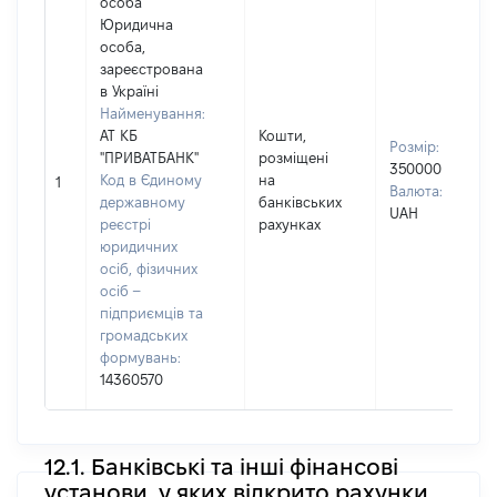
особа
Юридична
особа,
зареєстрована
в Україні
Найменування:
АТ КБ
Кошти,
Розмір:
"ПРИВАТБАНК"
розміщені
350000
Код в Єдиному
на
1
Валюта:
державному
банківських
UAH
реєстрі
рахунках
юридичних
осіб, фізичних
осіб –
підприємців та
громадських
формувань:
14360570
12.1. Банківські та інші фінансові
установи, у яких відкрито рахунки