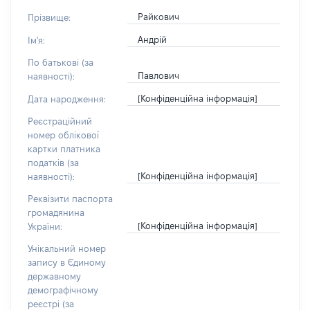
Райкович
Прізвище:
Андрій
Ім'я:
По батькові (за
Павлович
наявності):
[Конфіденційна інформація]
Дата народження:
Реєстраційний
номер облікової
картки платника
податків (за
[Конфіденційна інформація]
наявності):
Реквізити паспорта
громадянина
[Конфіденційна інформація]
України:
Унікальний номер
запису в Єдиному
державному
демографічному
реєстрі (за