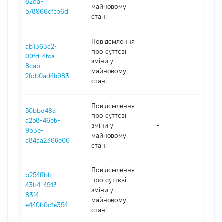
82da-
майновому
578966cf5b6d
стані
Повідомлення
ab1363c2-
про суттєві
09fd-4fca-
зміни y
-
202
8cab-
майновому
2fdb0ad4b983
стані
Повідомлення
50bbd48a-
про суттєві
a258-46eb-
зміни y
-
202
9b3e-
майновому
c84aa2366e06
стані
Повідомлення
b254ffbb-
про суттєві
43b4-4913-
зміни y
-
202
83f4-
майновому
e440b0c1e354
стані