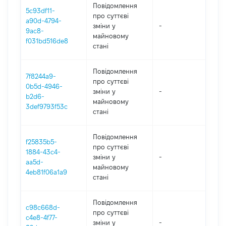
Повідомлення
5c93df11-
про суттєві
a90d-4794-
зміни y
-
202
9ac8-
майновому
f031bd516de8
стані
Повідомлення
7f8244a9-
про суттєві
0b5d-4946-
зміни y
-
202
b2d6-
майновому
3def9793f53c
стані
Повідомлення
f25835b5-
про суттєві
1884-43c4-
зміни y
-
202
aa5d-
майновому
4eb81f06a1a9
стані
Повідомлення
c98c668d-
про суттєві
c4e8-4f77-
зміни y
-
202