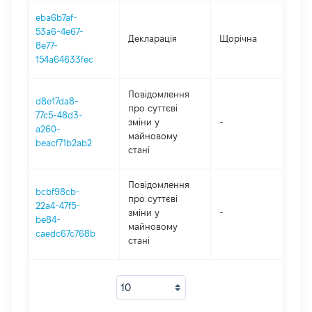
eba6b7af-
53a6-4e67-
Декларація
Щорічна
202
8e77-
154a64633fec
Повідомлення
d8e17da8-
про суттєві
77c5-48d3-
зміни y
-
202
a260-
майновому
beacf71b2ab2
стані
Повідомлення
bcbf98cb-
про суттєві
22a4-47f5-
зміни y
-
202
be84-
майновому
caedc67c768b
стані