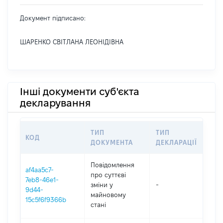
Документ підписано:
ШАРЕНКО СВІТЛАНА ЛЕОНІДІВНА
Інші документи суб'єкта
декларування
ТИП
ТИП
КОД
ПЕ
ДОКУМЕНТА
ДЕКЛАРАЦІЇ
Повідомлення
af4aa5c7-
про суттєві
7eb8-46e1-
зміни y
-
202
9d44-
майновому
15c5f6f9366b
стані