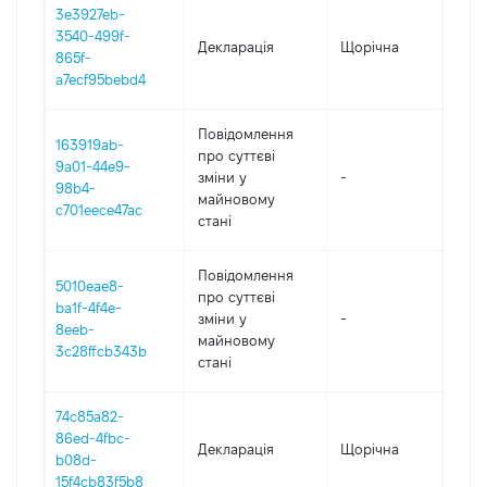
3e3927eb-
3540-499f-
Декларація
Щорічна
202
865f-
a7ecf95bebd4
Повідомлення
163919ab-
про суттєві
9a01-44e9-
зміни y
-
202
98b4-
майновому
c701eece47ac
стані
Повідомлення
5010eae8-
про суттєві
ba1f-4f4e-
зміни y
-
202
8eeb-
майновому
3c28ffcb343b
стані
74c85a82-
86ed-4fbc-
Декларація
Щорічна
202
b08d-
15f4cb83f5b8