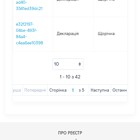
ad40-
3541ed39dc21
e32f2197-
04be-493f-
Декларація
Щорічна
202
84a4-
c4ea6ee10398
1 - 10 з 42
Перша
Попередня
Сторінка
з
5
Наступна
Остання
ПРО РЕЄСТР