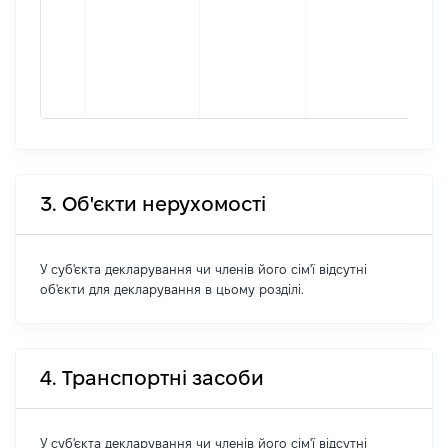
осі
під
гро
фор
262
3. Об'єкти нерухомості
У суб'єкта декларування чи членів його сім'ї відсутні
об'єкти для декларування в цьому розділі.
4. Транспортні засоби
У суб'єкта декларування чи членів його сім'ї відсутні