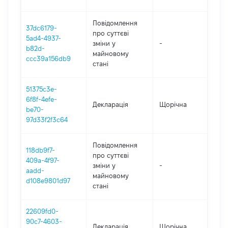
Повідомлення
37dc6179-
про суттєві
5ad4-4937-
зміни y
-
202
b82d-
майновому
ccc39a156db9
стані
51375c3e-
6f8f-4efe-
Декларація
Щорічна
202
be70-
97d33f2f3c64
Повідомлення
118db9f7-
про суттєві
409a-4f97-
зміни y
-
202
aadd-
майновому
d108e9801d97
стані
22609fd0-
90c7-4603-
Декларація
Щорічна
202