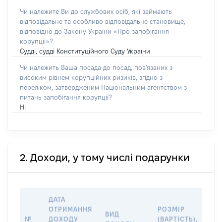
Чи належите Ви до службових осіб, які займають
відповідальне та особливо відповідальне становище,
відповідно до Закону України «Про запобігання
корупції»?
Судді, судді Конституційного Суду України
Чи належить Ваша посада до посад, пов'язаних з
високим рівнем корупційних ризиків, згідно з
переліком, затвердженим Національним агентством з
питань запобігання корупції?
Ні
2. Доходи, у тому числі подарунки
ДАТА
ІН
ОТРИМАННЯ
РОЗМІР
ВИД
ПР
№
ДОХОДУ
(ВАРТІСТЬ),