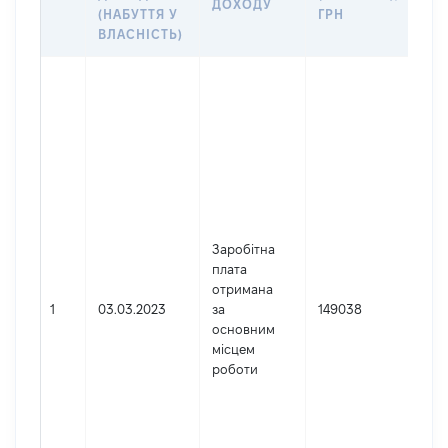
ДОХОДУ
(Д
(НАБУТТЯ У
ГРН
ДО
ВЛАСНІСТЬ)
Дже
Юр
осо
зар
в У
Най
ТЕ
УП
ДЕ
Заробітна
СУ
плата
АДМ
отримана
УКР
1
03.03.2023
за
149038
ХАР
основним
ОБ
місцем
Код
роботи
де
реє
юр
осі