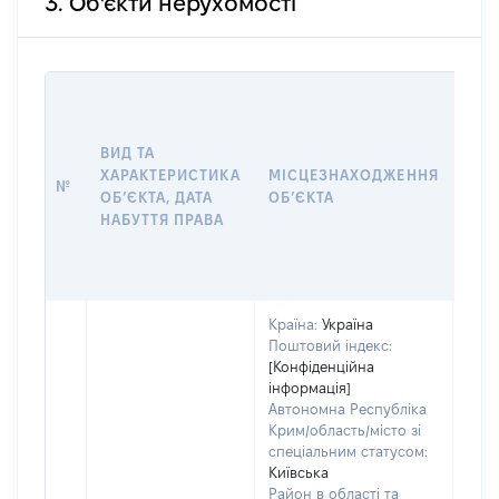
3. Об'єкти нерухомості
ВАР
ДАТ
НАБ
ВИД ТА
ПРА
ХАРАКТЕРИСТИКА
МІСЦЕЗНАХОДЖЕННЯ
№
ЗА
ОБʼЄКТА, ДАТА
ОБʼЄКТА
ОС
НАБУТТЯ ПРАВА
ГР
ОЦІ
ГРН
Країна:
Україна
Поштовий індекс:
[Конфіденційна
інформація]
Автономна Республіка
Крим/область/місто зі
спеціальним статусом:
Київська
Район в області та