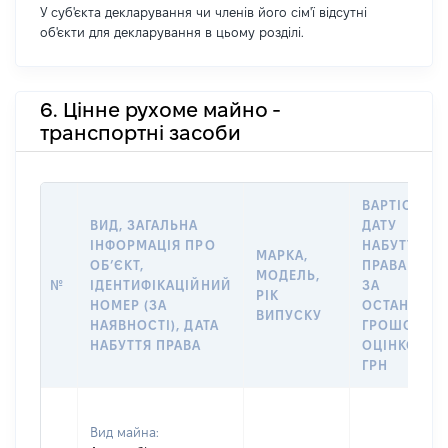
У суб'єкта декларування чи членів його сім'ї відсутні
об'єкти для декларування в цьому розділі.
6. Цінне рухоме майно -
транспортні засоби
ВАРТІСТЬ Н
ВИД, ЗАГАЛЬНА
ДАТУ
ІНФОРМАЦІЯ ПРО
НАБУТТЯ
МАРКА,
ОБʼЄКТ,
ПРАВА АБО
МОДЕЛЬ,
№
ІДЕНТИФІКАЦІЙНИЙ
ЗА
РІК
НОМЕР (ЗА
ОСТАННЬО
ВИПУСКУ
НАЯВНОСТІ), ДАТА
ГРОШОВО
НАБУТТЯ ПРАВА
ОЦІНКОЮ,
ГРН
Вид майна: