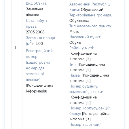
Вид об'єкта:
Автономній Республіці
Земельна
Крим:
Обухівський
ділянка
Територіальна громада:
Дата набуття
Обухівська
Тип населеного пункту:
права:
Місто
27.03.2008
Населений пункт:
Загальна площа
2
Обухів
(м
):
500
[Не 
1
Район у місті:
Реєстраційний
[Конфіденційна
номер
інформація]
(кадастровий
Тип:
[Конфіденційна
номер для
інформація]
земельної
Назва:
[Конфіденційна
ділянки):
інформація]
[Конфіденційна
Номер будинку/
інформація]
земельної ділянки:
[Конфіденційна
інформація]
Номер корпусу/секції/
блоку:
[Конфіденційна
інформація]
Номер квартири/