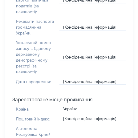
картки платника
податків (за
наявності):
Реквізити паспорта
[Конфіденційна інформація]
громадянина
України:
Унікальний номер
запису в Єдиному
державному
[Конфіденційна інформація]
демографічному
реєстрі (за
наявності):
[Конфіденційна інформація]
Дата народження:
Зареєстроване місце проживання
Україна
Країна:
[Конфіденційна інформація]
Поштовий індекс:
Автономна
Республіка Крим/