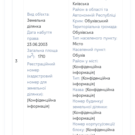
Київська
Район в області та
Вид об'єкта:
Автономній Республіці
Земельна
Крим:
Обухівський
ділянка
Територіальна громада:
Дата набуття
Обухівська
Тип населеного пункту:
права:
Місто
23.06.2003
Населений пункт:
Загальна площа
2
Обухів
(м
):
1710
[Не 
3
Район у місті:
Реєстраційний
[Конфіденційна
номер
інформація]
(кадастровий
Тип:
[Конфіденційна
номер для
інформація]
земельної
Назва:
[Конфіденційна
ділянки):
інформація]
[Конфіденційна
Номер будинку/
інформація]
земельної ділянки:
[Конфіденційна
інформація]
Номер корпусу/секції/
блоку:
[Конфіденційна