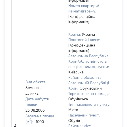
інформація]
Номер квартири/
кімнати/гаражу:
[Конфіденційна
інформація]
Країна:
Україна
Поштовий індекс:
[Конфіденційна
інформація]
Автономна Республіка
Крим/область/місто зі
спеціальним статусом:
Київська
Район в області та
Вид об'єкта:
Автономній Республіці
Земельна
Крим:
Обухівський
ділянка
Територіальна громада:
Дата набуття
Обухівська
Тип населеного пункту:
права:
Місто
23.06.2003
Населений пункт:
Загальна площа
2
Обухів
(м
):
1000
[Не 
4
Район у місті: