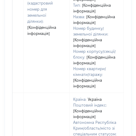
(кадастровий
Тип:
[Конфіденційна
номер для
інформація]
земельної
Назва:
[Конфіденційна
ділянки):
інформація]
[Конфіденційна
Номер будинку/
інформація]
земельної ділянки:
[Конфіденційна
інформація]
Номер корпусу/секції/
блоку:
[Конфіденційна
інформація]
Номер квартири/
кімнати/гаражу:
[Конфіденційна
інформація]
Країна:
Україна
Поштовий індекс:
[Конфіденційна
інформація]
Автономна Республіка
Крим/область/місто зі
спеціальним статусом: