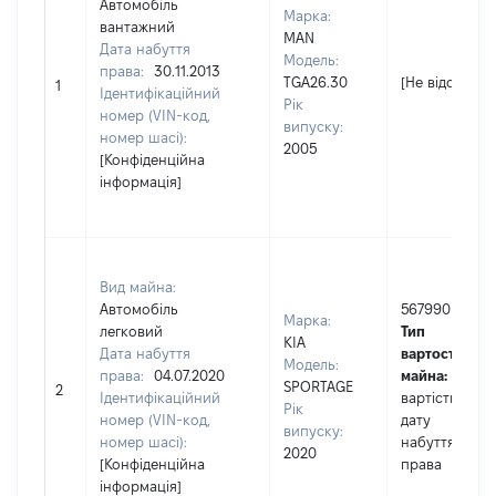
Автомобіль
Марка:
вантажний
MAN
Дата набуття
Модель:
права:
30.11.2013
TGA26.30
[Не відомо]
1
Ідентифікаційний
Рік
номер (VIN-код,
випуску:
номер шасі):
2005
[Конфіденційна
інформація]
Вид майна:
Автомобіль
567990
Марка:
легковий
Тип
KIA
Дата набуття
вартості
Модель:
права:
04.07.2020
майна:
це
SPORTAGE
2
Ідентифікаційний
вартість на
Рік
номер (VIN-код,
дату
випуску:
номер шасі):
набуття
2020
[Конфіденційна
права
інформація]