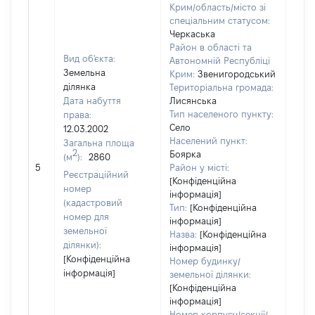
Крим/область/місто зі
спеціальним статусом:
Черкаська
Район в області та
Вид об'єкта:
Автономній Республіці
Земельна
Крим:
Звенигородський
ділянка
Територіальна громада:
Дата набуття
Лисянська
Тип населеного пункту:
права:
Село
12.03.2002
Населений пункт:
Загальна площа
2
Боярка
(м
):
2860
[Не 
5
Район у місті:
Реєстраційний
[Конфіденційна
номер
інформація]
(кадастровий
Тип:
[Конфіденційна
номер для
інформація]
земельної
Назва:
[Конфіденційна
ділянки):
інформація]
[Конфіденційна
Номер будинку/
інформація]
земельної ділянки:
[Конфіденційна
інформація]
Номер корпусу/секції/