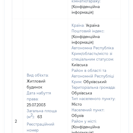
кімнати/гаражу:
[Конфіденційна
інформація]
Країна:
Україна
Поштовий індекс:
[Конфіденційна
інформація]
Автономна Республіка
Крим/область/місто зі
спеціальним статусом:
Київська
Район в області та
Вид об'єкта:
Автономній Республіці
Житловий
Крим:
Обухівський
будинок
Територіальна громада:
Дата набуття
Обухівська
Тип населеного пункту:
права:
Місто
25.07.2003
Населений пункт:
Загальна площа
2
Обухів
(м
):
63
[Не 
2
Район у місті:
Реєстраційний
[Конфіденційна
номер
інформація]