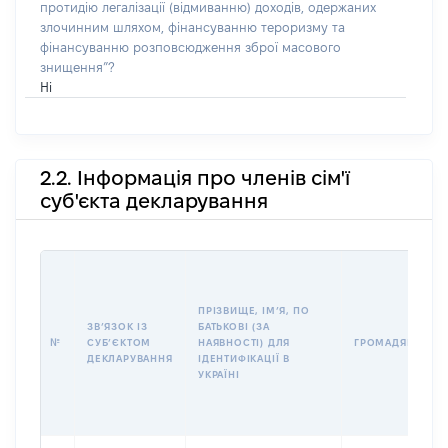
протидію легалізації (відмиванню) доходів, одержаних
злочинним шляхом, фінансуванню тероризму та
фінансуванню розповсюдження зброї масового
знищення”?
Ні
2.2. Інформація про членів сім'ї
суб'єкта декларування
ПРІЗВИЩЕ, ІМʼЯ, ПО
ЗВʼЯЗОК ІЗ
БАТЬКОВІ (ЗА
№
СУБʼЄКТОМ
НАЯВНОСТІ) ДЛЯ
ГРОМАДЯНСТВО
ДЕКЛАРУВАННЯ
ІДЕНТИФІКАЦІЇ В
УКРАЇНІ