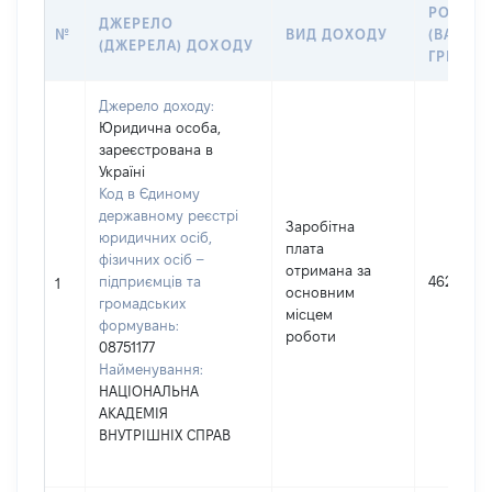
РОЗМІР
ДЖЕРЕЛО
№
ВИД ДОХОДУ
(ВАРТІС
(ДЖЕРЕЛА) ДОХОДУ
ГРН
Джерело доходу:
Юридична особа,
зареєстрована в
Україні
Код в Єдиному
державному реєстрі
Заробітна
юридичних осіб,
плата
фізичних осіб –
отримана за
підприємців та
462265
1
основним
громадських
місцем
формувань:
роботи
08751177
Найменування:
НАЦІОНАЛЬНА
АКАДЕМІЯ
ВНУТРІШНІХ СПРАВ