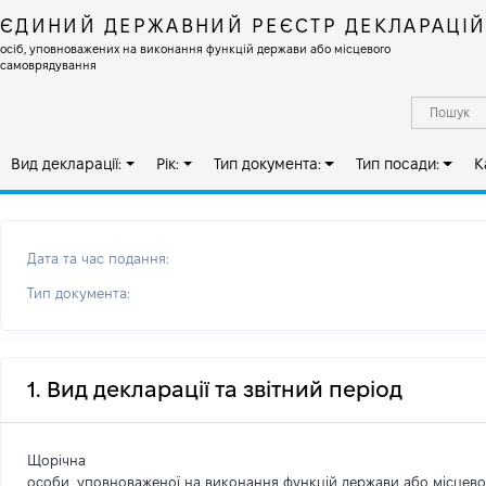
ЄДИНИЙ ДЕРЖАВНИЙ РЕЄСТР ДЕКЛАРАЦІ
осіб, уповноважених на виконання функцій держави або місцевого
самоврядування
Вид декларації:
Рік:
Тип документа:
Тип посади:
К
Дата та час подання:
Тип документа:
1. Вид декларації та звітний період
Щорічна
особи, уповноваженої на виконання функцій держави або місцев