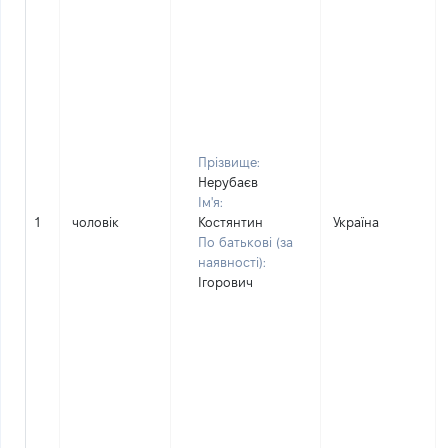
Прізвище:
Нерубаєв
Ім'я:
1
чоловік
Костянтин
Україна
По батькові (за
наявності):
Ігорович