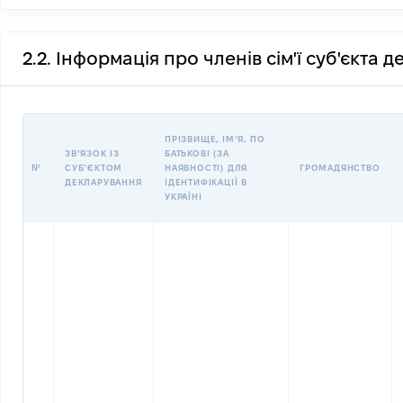
2.2. Інформація про членів сім'ї суб'єкта 
ПРІЗВИЩЕ, ІМʼЯ, ПО
ЗВʼЯЗОК ІЗ
БАТЬКОВІ (ЗА
№
СУБʼЄКТОМ
НАЯВНОСТІ) ДЛЯ
ГРОМАДЯНСТВО
ДЕКЛАРУВАННЯ
ІДЕНТИФІКАЦІЇ В
УКРАЇНІ