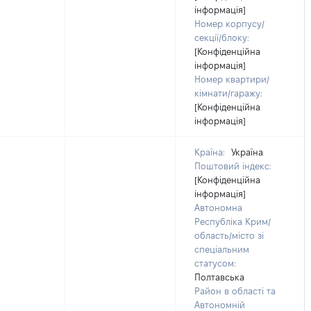
інформація]
Номер корпусу/
секції/блоку:
[Конфіденційна
інформація]
Номер квартири/
кімнати/гаражу:
[Конфіденційна
інформація]
Країна:
Україна
Поштовий індекс:
[Конфіденційна
інформація]
Автономна
Республіка Крим/
область/місто зі
спеціальним
статусом:
Полтавська
Район в області та
Автономній