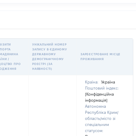
ВІЗИТИ
УНІКАЛЬНИЙ НОМЕР
ПОРТА
ЗАПИСУ В ЄДИНОМУ
МАДЯНИНА
ДЕРЖАВНОМУ
ЗАРЕЄСТРОВАНЕ МІСЦЕ
АЇНИ /
ДЕМОГРАФІЧНОМУ
ПРОЖИВАННЯ
ДОЦТВО ПРО
РЕЄСТРІ (ЗА
РОДЖЕННЯ
НАЯВНОСТІ)
Країна:
Україна
Поштовий індекс:
[Конфіденційна
інформація]
Автономна
Республіка Крим/
область/місто зі
спеціальним
статусом: