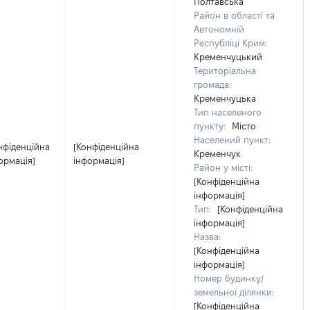
Полтавська
Район в області та
Автономній
Республіці Крим:
Кременчуцький
Територіальна
громада:
Кременчуцька
Тип населеного
пункту:
Місто
Населений пункт:
нфіденційна
[Конфіденційна
Кременчук
ормація]
інформація]
Район у місті:
[Конфіденційна
інформація]
Тип:
[Конфіденційна
інформація]
Назва:
[Конфіденційна
інформація]
Номер будинку/
земельної ділянки:
[Конфіденційна