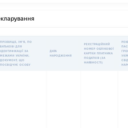
декларування
ПРІЗВИЩЕ, ІМʼЯ, ПО
РЕК
РЕЄСТРАЦІЙНИЙ
БАТЬКОВІ ДЛЯ
ПАС
НОМЕР ОБЛІКОВОЇ
ІДЕНТИФІКАЦІЇ ЗА
ДАТА
ГРО
КАРТКИ ПЛАТНИКА
МЕЖАМИ УКРАЇНИ,
НАРОДЖЕННЯ
УКР
ПОДАТКІВ (ЗА
ДОКУМЕНТ, ЩО
СВІ
НАЯВНОСТІ)
ПОСВІДЧУЄ ОСОБУ
НА