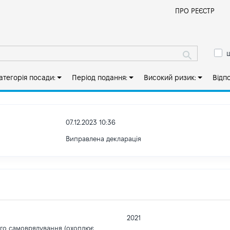
Й
ПРО РЕЄСТР
ш
атегорія посади:
Період подання:
Високий ризик:
Відп
07.12.2023 10:36
Виправлена декларація
2021
ого самоврядування (охоплює