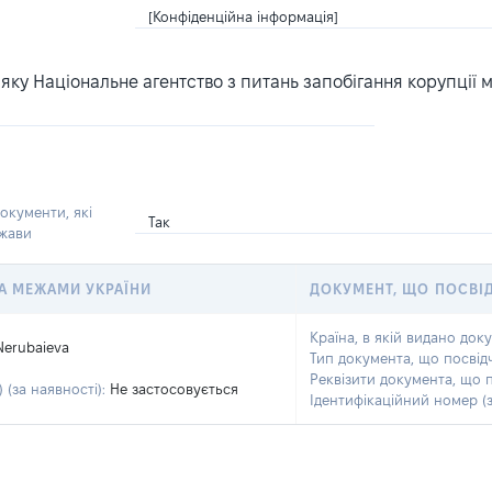
[Конфіденційна інформація]
ку Національне агентство з питань запобігання корупції 
окументи, які
Так
ржави
 ЗА МЕЖАМИ УКРАЇНИ
ДОКУМЕНТ, ЩО ПОСВІ
Країна, в якій видано док
Nerubaieva
Тип документа, що посвід
Реквізити документа, що 
 (за наявності):
Не застосовується
Ідентифікаційний номер (з