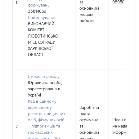
за
98950
1
формувань:
основним
33814659
місцем
Найменування:
роботи
ВИКОНАВЧИЙ
КОМІТЕТ
ЛЮБОТИНСЬКОЇ
МІСЬКОЇ РАДИ
ХАРКІВСЬКОЇ
ОБЛАСТІ
Джерело доходу:
Юридична особа,
зареєстрована в
Україні
Код в Єдиному
державному
Заробітна
реєстрі юридичних
плата
осіб, фізичних осіб
отримана
[Член сім'ї
– підприємців та
за
не надав
2
громадських
основним
інформацію]
формувань:
[Не
місцем