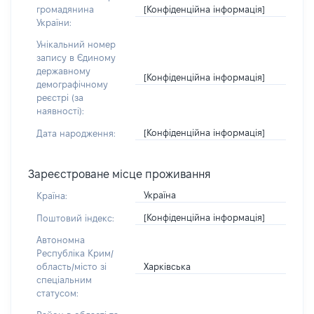
[Конфіденційна інформація]
громадянина
України:
Унікальний номер
запису в Єдиному
державному
[Конфіденційна інформація]
демографічному
реєстрі (за
наявності):
[Конфіденційна інформація]
Дата народження:
Зареєстроване місце проживання
Україна
Країна:
[Конфіденційна інформація]
Поштовий індекс:
Автономна
Республіка Крим/
Харківська
область/місто зі
спеціальним
статусом: