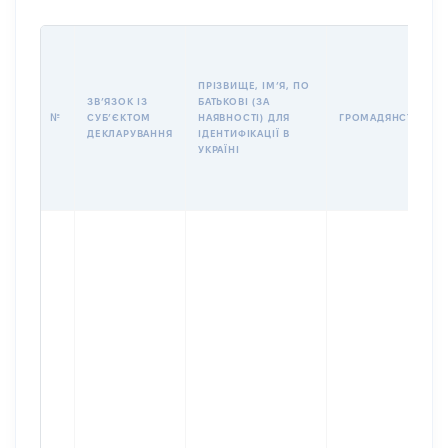
ПРІЗВИЩЕ, ІМʼЯ, ПО
ЗВʼЯЗОК ІЗ
БАТЬКОВІ (ЗА
№
СУБʼЄКТОМ
НАЯВНОСТІ) ДЛЯ
ГРОМАДЯНСТВО
ДЕКЛАРУВАННЯ
ІДЕНТИФІКАЦІЇ В
УКРАЇНІ