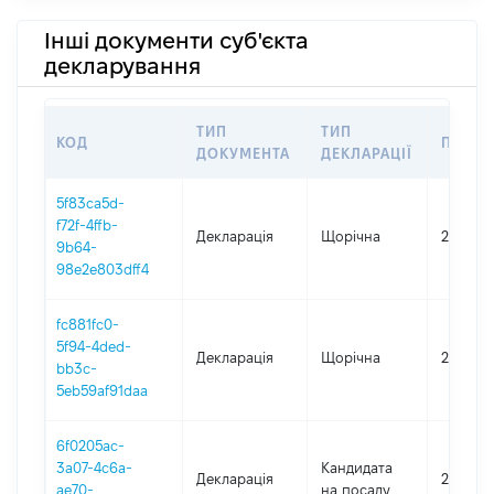
Інші документи суб'єкта
декларування
ТИП
ТИП
КОД
ПЕРІО
ДОКУМЕНТА
ДЕКЛАРАЦІЇ
5f83ca5d-
f72f-4ffb-
Декларація
Щорічна
2025
9b64-
98e2e803dff4
fc881fc0-
5f94-4ded-
Декларація
Щорічна
2024
bb3c-
5eb59af91daa
6f0205ac-
3a07-4c6a-
Кандидата
Декларація
2022
ae70-
на посаду