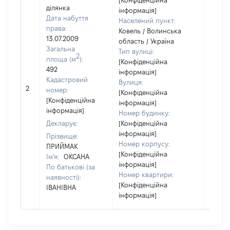
[Конфіденційна
ділянка
інформація]
Дата набуття
Населений пункт:
права:
Ковель / Волинська
13.07.2009
область / Україна
Загальна
Тип вулиці:
2
площа (м
):
[Конфіденційна
492
інформація]
Кадастровий
Вулиця:
[Не
2
номер:
[Конфіденційна
відом
[Конфіденційна
інформація]
інформація]
Номер будинку:
Декларує:
[Конфіденційна
інформація]
Прізвище:
Номер корпусу:
ПРИЙМАК
[Конфіденційна
Ім'я:
ОКСАНА
інформація]
По батькові (за
Номер квартири:
наявності):
[Конфіденційна
ІВАНІВНА
інформація]