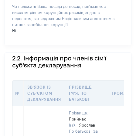
Чи належить Ваша посада до посад, пов'язаних з
високим рівнем корупційних ризиків, згідно з
переліком, затвердженим Національним агентством з
питань запобігання корупції?
Ні
2.2. Інформація про членів сім'ї
суб'єкта декларування
ЗВ'ЯЗОК ІЗ
ПРІЗВИЩЕ,
№
СУБ'ЄКТОМ
ІМ'Я, ПО
ГРОМАДЯН
ДЕКЛАРУВАННЯ
БАТЬКОВІ
Прізвище:
Приймак
Ім'я:
Ярослав
По батькові (за