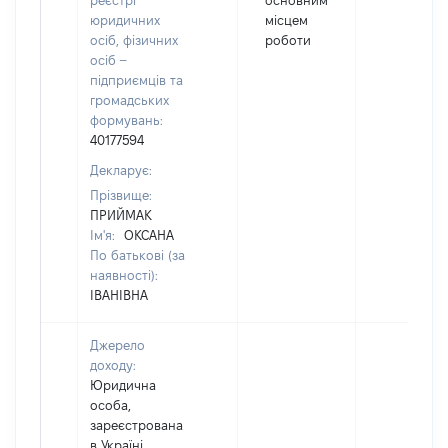
реєстрі
основним
юридичних
місцем
осіб, фізичних
роботи
осіб –
підприємців та
громадських
формувань:
40177594
Декларує:
Прізвище:
ПРИЙМАК
Ім'я:
ОКСАНА
По батькові (за
наявності):
ІВАНІВНА
Джерело
доходу:
Юридична
особа,
зареєстрована
в Україні