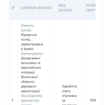
ВИД
РОЗМІР
№
ДЖЕРЕЛО ДОХОДУ
ДОХОДУ
(ВАРТІСТЬ)
Джерело
доходу:
Юридична
особа,
зареєстрована
в Україні
Найменування:
Департамент
економіки та
європейської
інтеграції
Волинської
обласної
державної
Заробітна
адміністрації
плата
Код в Єдиному
отримана
1
державному
за
137450