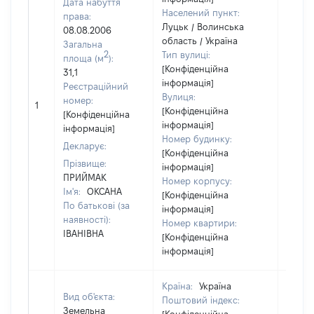
Дата набуття
Населений пункт:
права:
Луцьк / Волинська
08.08.2006
область / Україна
Загальна
2
Тип вулиці:
площа (м
):
[Конфіденційна
31,1
інформація]
Реєстраційний
Вулиця:
номер:
1
15773
[Конфіденційна
[Конфіденційна
інформація]
інформація]
Номер будинку:
Декларує:
[Конфіденційна
Прізвище:
інформація]
ПРИЙМАК
Номер корпусу:
Ім'я:
ОКСАНА
[Конфіденційна
По батькові (за
інформація]
наявності):
Номер квартири:
ІВАНІВНА
[Конфіденційна
інформація]
Країна:
Україна
Вид об'єкта:
Поштовий індекс:
Земельна