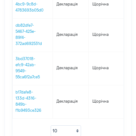
4bc9-9c8d-
Декларація
Щорічна
202
4783693b05d0
db82dfe7-
5467-425e-
Декларація
Щорічна
202
89f4-
372ad692531d
3bd37018-
efc9-42ab-
Декларація
Щорічна
201
9549-
55ca6f2a7ce5
b17dafe8-
133d-4316-
Декларація
Щорічна
201
849b-
f1b9493ce326