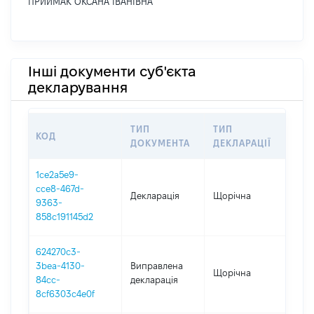
ПРИЙМАК ОКСАНА ІВАНІВНА
Інші документи суб'єкта
декларування
ТИП
ТИП
КОД
ПЕ
ДОКУМЕНТА
ДЕКЛАРАЦІЇ
1ce2a5e9-
cce8-467d-
Декларація
Щорічна
202
9363-
858c191145d2
624270c3-
3bea-4130-
Виправлена
Щорічна
202
84cc-
декларація
8cf6303c4e0f