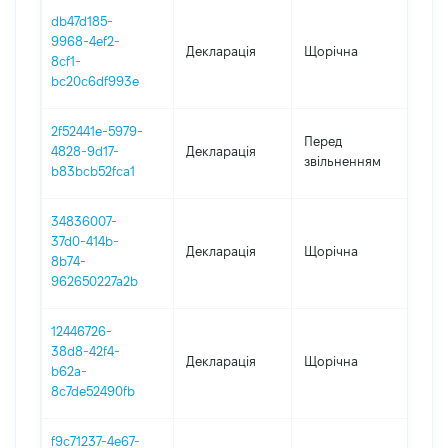
db47d185-
9968-4ef2-
Декларація
Щорічна
202
8cf1-
bc20c6df993e
2f52441e-5979-
01.
Перед
4828-9d17-
Декларація
-
звільненням
b83bcb52fca1
08.
34836007-
37d0-414b-
Декларація
Щорічна
202
8b74-
962650227a2b
12446726-
38d8-42f4-
Декларація
Щорічна
202
b62a-
8c7de52490fb
f9c71237-4e67-