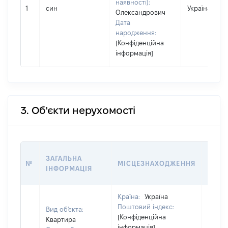
наявності):
1
син
Україна
Олександрович
Дата
народження:
[Конфіденційна
інформація]
3. Об'єкти нерухомості
ВАРТ
ЗАГАЛЬНА
№
МІСЦЕЗНАХОДЖЕННЯ
НА Д
ІНФОРМАЦІЯ
НАБУ
Країна:
Україна
Поштовий індекс:
Вид об'єкта:
[Конфіденційна
Квартира
інформація]