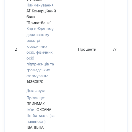
Найменування:
АТ Комерційний
банк
"Приватбанк"
Код в Єдиному
державному
реєстрі
юридичних
2
Проценти
77
осіб, фізичних
осіб –
підприємців та
громадських
формувань:
14360570
Декларує:
Прізвище:
ПРИЙМАК
Ім'я:
ОКСАНА
По батькові (за
наявності):
ІВАНІВНА