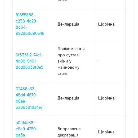
f0855888-
c238-4d29-
Декларація
Щорічна
20
8d64-
9928b8d90e46
Повідомлення
0f333f12-74c1-
про суттєві
4d0b-9401-
зміни y
-
20
8cd88d39f0e5
майновому
стані
02436a63-
48d4-4879-
Декларація
Щорічна
20
b8ae-
3a863818a4e7
a0514a66-
e9e9-4760-
Виправлена
Щорічна
20
ba3a-
декларація