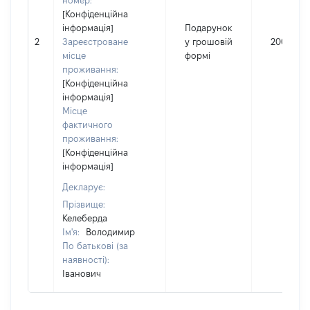
номер:
[Конфіденційна
інформація]
Подарунок
2
Зареєстроване
у грошовій
200000
місце
формі
проживання:
[Конфіденційна
інформація]
Місце
фактичного
проживання:
[Конфіденційна
інформація]
Декларує:
Прізвище:
Келеберда
Ім'я:
Володимир
По батькові (за
наявності):
Іванович