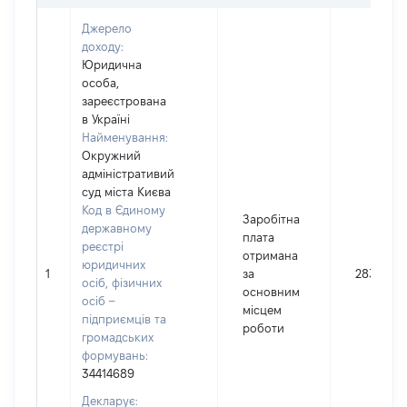
Джерело
доходу:
Юридична
особа,
зареєстрована
в Україні
Найменування:
Окружний
адміністративий
суд міста Києва
Код в Єдиному
Заробітна
державному
плата
реєстрі
отримана
юридичних
1
за
283650
осіб, фізичних
основним
осіб –
місцем
підприємців та
роботи
громадських
формувань:
34414689
Декларує: