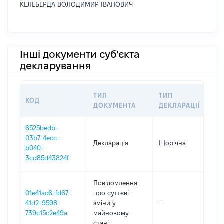
КЕЛЕБЕРДА ВОЛОДИМИР ІВАНОВИЧ
Інші документи суб'єкта
декларування
ТИП
ТИП
КОД
ПЕ
ДОКУМЕНТА
ДЕКЛАРАЦІЇ
6525bedb-
03b7-4ecc-
Декларація
Щорічна
20
b040-
3cd85d43824f
Повідомлення
01e41ac6-fd67-
про суттєві
41d2-9598-
зміни y
-
20
739c15c2e49a
майновому
стані