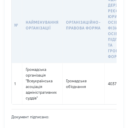
ДЕРЖАВН
РЕЄСТРІ
ЮРИДИЧ
НАЙМЕНУВАННЯ
ОРГАНІЗАЦІЙНО-
ОСІБ,
№
ОРГАНІЗАЦІЇ
ПРАВОВА ФОРМА
ФІЗИЧНИ
ОСІБ –
ПІДПРИЄ
ТА
ГРОМАДС
ФОРМУВА
Громадська
організація
"Всеукраїнська
Громадське
1
40371664
асоціація
об’єднання
адміністративних
суддів"
Документ підписано: