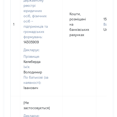
державному
реєстрі
юридичних
Кошти,
осіб, фізичних
розміщені
15576
осіб –
1
на
Валюта:
підприємців та
банківських
UAH
громадських
рахунках
формувань:
14305909
Декларує:
Прізвище:
Келеберда
Ім'я:
Володимир
По батькові (за
наявності):
Іванович
[Не
застосовується]
Декларує: