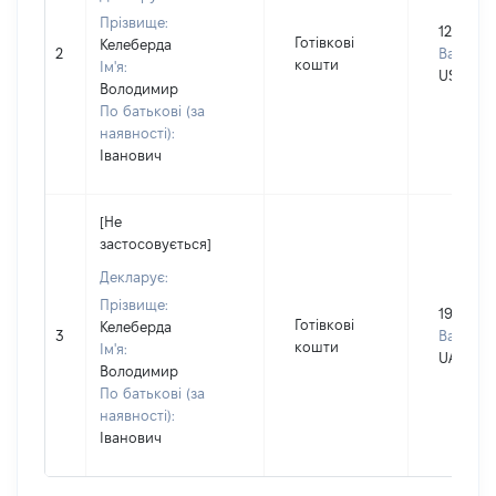
Прізвище:
12000
Готівкові
Келеберда
2
Валюта:
кошти
Ім'я:
USD
Володимир
По батькові (за
наявності):
Іванович
[Не
застосовується]
Декларує:
Прізвище:
190000
Готівкові
Келеберда
3
Валюта:
кошти
Ім'я:
UAH
Володимир
По батькові (за
наявності):
Іванович