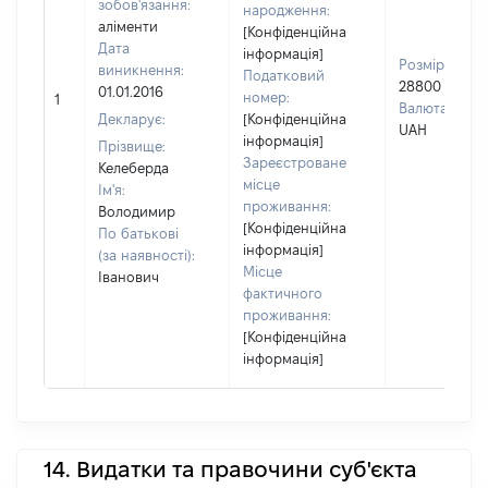
зобов'язання:
народження:
аліменти
[Конфіденційна
Дата
інформація]
Розмір:
виникнення:
Податковий
28800
01.01.2016
номер:
1
Валюта:
Декларує:
[Конфіденційна
UAH
інформація]
Прізвище:
Зареєстроване
Келеберда
місце
Ім'я:
проживання:
Володимир
[Конфіденційна
По батькові
інформація]
(за наявності):
Місце
Іванович
фактичного
проживання:
[Конфіденційна
інформація]
14. Видатки та правочини суб'єкта