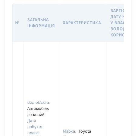
ВАРТІСТЬ Н
ДАТУ НАБУ
ЗАГАЛЬНА
№
ХАРАКТЕРИСТИКА
У ВЛАСНІСТ
ІНФОРМАЦІЯ
ВОЛОДІННЯ
КОРИСТУВ
Вид об'єкта:
Автомобіль
легковий
Дата
набуття
Марка:
Toyota
права: