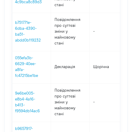
4c9bca8c89d3
стані
Повідомлення
b751771e-
про суттєві
6dba-4390-
зміни y
-
202
ba51-
майновому
abdd0b119232
стані
055efa3b-
6629-40ee-
Декларація
Щорічна
202
a8fa-
fc47215be1be
Повідомлення
9e6be005-
про суттєві
e8b4-4a16-
зміни y
-
202
b413-
майновому
f9594db14ac6
стані
b9657917-