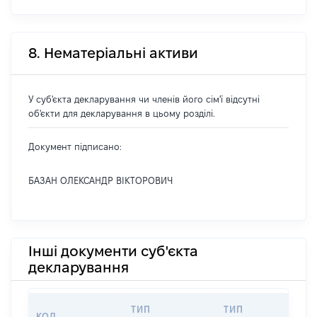
8. Нематеріальні активи
У суб'єкта декларування чи членів його сім'ї відсутні
об'єкти для декларування в цьому розділі.
Документ підписано:
БАЗАН ОЛЕКСАНДР ВІКТОРОВИЧ
Інші документи суб'єкта
декларування
ТИП
ТИП
КОД
ПЕ