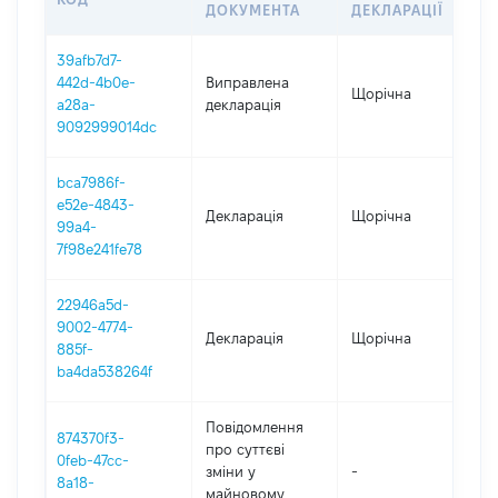
ДОКУМЕНТА
ДЕКЛАРАЦІЇ
39afb7d7-
442d-4b0e-
Виправлена
Щорічна
202
a28a-
декларація
9092999014dc
bca7986f-
e52e-4843-
Декларація
Щорічна
202
99a4-
7f98e241fe78
22946a5d-
9002-4774-
Декларація
Щорічна
202
885f-
ba4da538264f
Повідомлення
874370f3-
про суттєві
0feb-47cc-
зміни y
-
202
8a18-
майновому