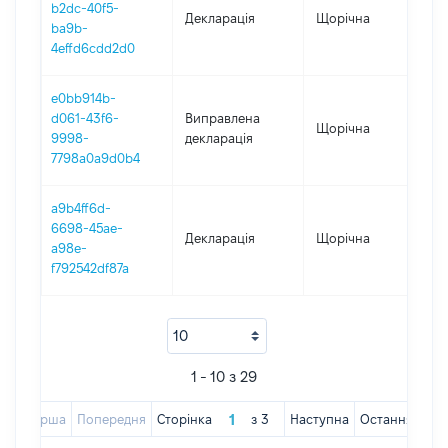
b2dc-40f5-
Декларація
Щорічна
202
ba9b-
4effd6cdd2d0
e0bb914b-
d061-43f6-
Виправлена
Щорічна
202
9998-
декларація
7798a0a9d0b4
a9b4ff6d-
6698-45ae-
Декларація
Щорічна
202
a98e-
f792542df87a
1 - 10 з 29
Перша
Попередня
Сторінка
з
3
Наступна
Остання