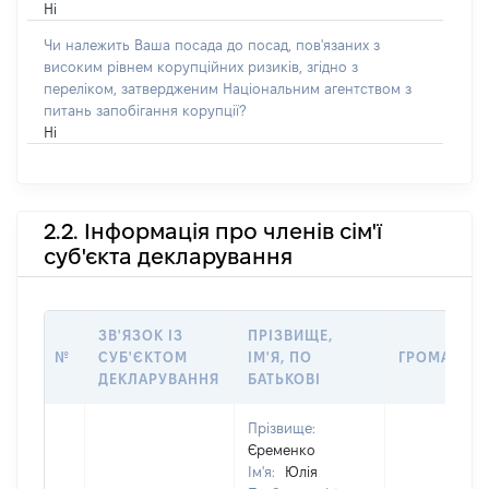
Ні
Чи належить Ваша посада до посад, пов'язаних з
високим рівнем корупційних ризиків, згідно з
переліком, затвердженим Національним агентством з
питань запобігання корупції?
Ні
2.2. Інформація про членів сім'ї
суб'єкта декларування
ЗВ'ЯЗОК ІЗ
ПРІЗВИЩЕ,
№
СУБ'ЄКТОМ
ІМ'Я, ПО
ГРОМАДЯН
ДЕКЛАРУВАННЯ
БАТЬКОВІ
Прізвище:
Єременко
Ім'я:
Юлія