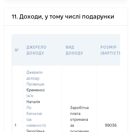
11. Доходи, у тому числі подарунки
ДЖЕРЕЛО
ВИД
РОЗМІР
№
ДОХОДУ
ДОХОДУ
(ВАРТІСТЬ)
Джерело
доходу:
Прізвище:
Єременко
Ім'я:
Наталія
По
Заробітна
батькові
плата
(за
отримана
1
наявності):
за
99036
Георгіївна
основним