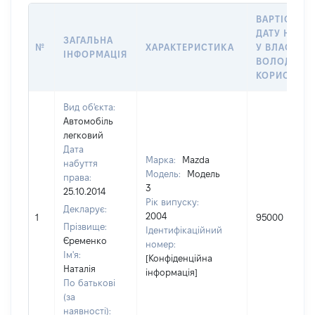
ВАРТІСТЬ Н
ДАТУ НАБУ
ЗАГАЛЬНА
№
ХАРАКТЕРИСТИКА
У ВЛАСНІСТ
ІНФОРМАЦІЯ
ВОЛОДІННЯ
КОРИСТУВ
Вид об'єкта:
Автомобіль
легковий
Дата
Марка:
Mazda
набуття
Модель:
Модель
права:
3
25.10.2014
Рік випуску:
Декларує:
2004
1
95000
Прізвище:
Ідентифікаційний
Єременко
номер:
Ім'я:
[Конфіденційна
Наталія
інформація]
По батькові
(за
наявності):