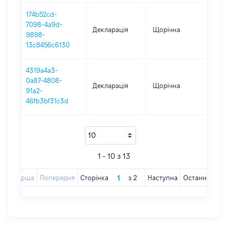
174b52cd-
7098-4a9d-
Декларація
Щорічна
2021
9898-
13c8456c6130
4319a4a3-
0a87-4808-
Декларація
Щорічна
202
91a2-
46fb3bf31c3d
1 - 10 з 13
Перша
Попередня
Сторінка
з
2
Наступна
Остання