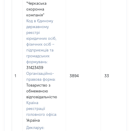
"Черкаська
охоронна
компанія"
Код в Єдиному
державному
реєстрі
юридичних осіб,
фізичних осіб –
підприємців та
громадських
формувань:
31423439
Організаційно-
1
3894
33
правова форма:
Товариство з
обмеженою
відповідальністю
Країна
реєстрації
головного офіса:
Україна
Декларує: