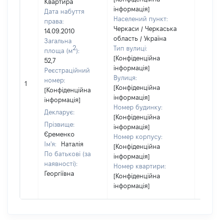
Квартира
інформація]
Дата набуття
Населений пункт:
права:
Черкаси / Черкаська
14.09.2010
область / Україна
Загальна
2
Тип вулиці:
площа (м
):
[Конфіденційна
52,7
інформація]
Реєстраційний
Вулиця:
номер:
1
23400
[Конфіденційна
[Конфіденційна
інформація]
інформація]
Номер будинку:
Декларує:
[Конфіденційна
Прізвище:
інформація]
Єременко
Номер корпусу:
Ім'я:
Наталія
[Конфіденційна
По батькові (за
інформація]
наявності):
Номер квартири:
Георгіївна
[Конфіденційна
інформація]