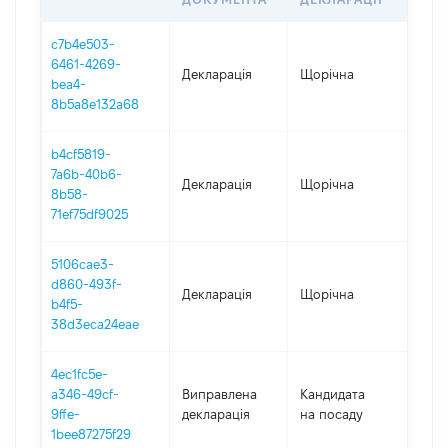
c7b4e503-
6461-4269-
Декларація
Щорічна
202
bea4-
8b5a8e132a68
b4cf5819-
7a6b-40b6-
Декларація
Щорічна
202
8b58-
71ef75df9025
5106cae3-
d860-493f-
Декларація
Щорічна
202
b4f5-
38d3eca24eae
4ec1fc5e-
a346-49cf-
Виправлена
Кандидата
202
9ffe-
декларація
на посаду
1bee87275f29