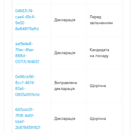
04667c74-
01.0
cae4-45c4-
Перед
Декларація
-
9a52-
звільненням
20.0
8e848f75effd
aaf5e4e8-
70ec-4fae-
Кандидата
Декларація
202
888d-
на посаду
03717c164657
0e96cb56-
8cc1-4674-
Виправлена
Щорічна
2021
87a6-
декларація
0857a0f01b1d
647bdd3f-
7f08-4d0f-
Декларація
Щорічна
202
bbbf-
2b8784591821