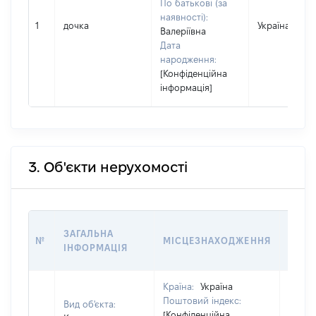
По батькові (за
наявності):
1
дочка
Україна
Валеріївна
Дата
народження:
[Конфіденційна
інформація]
3. Об'єкти нерухомості
ВАРТ
ЗАГАЛЬНА
№
МІСЦЕЗНАХОДЖЕННЯ
НА Д
ІНФОРМАЦІЯ
НАБУ
Країна:
Україна
Поштовий індекс:
Вид об'єкта:
[Конфіденційна