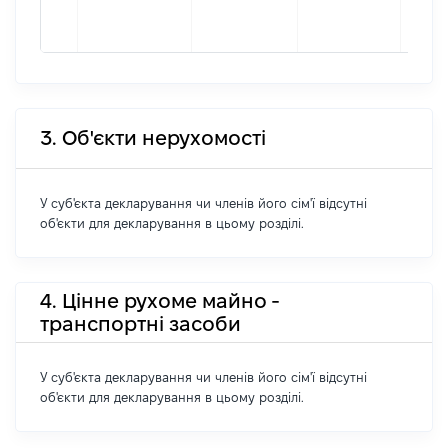
форм
4038
3. Об'єкти нерухомості
У суб'єкта декларування чи членів його сім'ї відсутні
об'єкти для декларування в цьому розділі.
4. Цінне рухоме майно -
транспортні засоби
У суб'єкта декларування чи членів його сім'ї відсутні
об'єкти для декларування в цьому розділі.