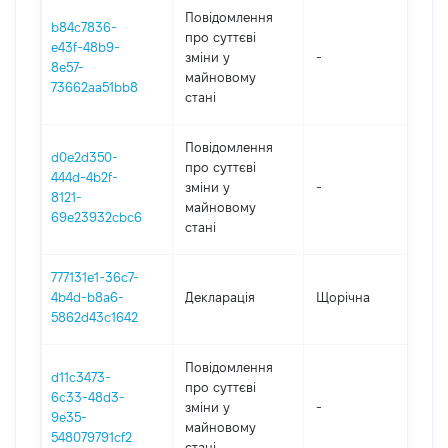
Повідомлення
b84c7836-
про суттєві
e43f-48b9-
зміни y
-
202
8e57-
майновому
73662aa51bb8
стані
Повідомлення
d0e2d350-
про суттєві
444d-4b2f-
зміни y
-
202
8121-
майновому
69e23932cbc6
стані
777131e1-36c7-
4b4d-b8a6-
Декларація
Щорічна
202
5862d43c1642
Повідомлення
d11c3473-
про суттєві
6c33-48d3-
зміни y
-
202
9e35-
майновому
548079791cf2
стані