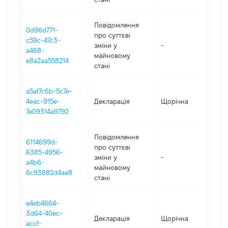
Повідомлення
0d96d771-
про суттєві
c59c-47c3-
зміни y
-
202
a468-
майновому
e8a2aa558214
стані
a5af7c6b-5c7e-
4eac-915e-
Декларація
Щорічна
202
7e09314a9792
Повідомлення
6114699d-
про суттєві
6385-4956-
зміни y
-
202
a4b6-
майновому
6c93882d4ae8
стані
e4eb4664-
3d64-40ec-
Декларація
Щорічна
202
accf-