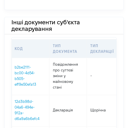
Інші документи суб'єкта
декларування
ТИП
ТИП
КОД
ПЕ
ДОКУМЕНТА
ДЕКЛАРАЦІЇ
Повідомлення
b2be2111-
про суттєві
bc00-4d54-
зміни y
-
202
b505-
майновому
eff9e50efa13
стані
12d3b98d-
04a6-494e-
Декларація
Щорічна
202
912a-
d6a9a6b6efc4