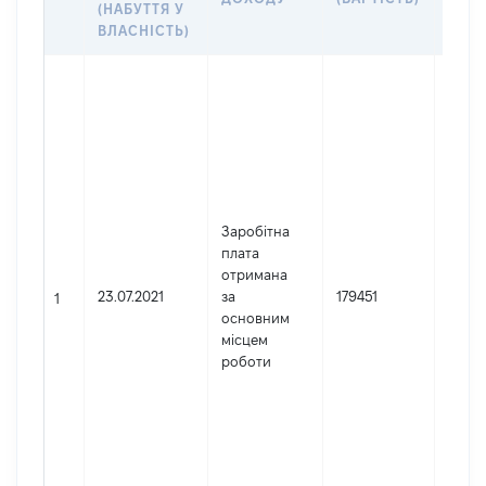
(НАБУТТЯ У
ВЛАСНІСТЬ)
Джер
Юрид
особа
заре
в Укр
Найм
Наці
Заробітна
агент
плата
пита
отримана
запоб
23.07.2021
за
179451
коруп
1
основним
Код 
місцем
держ
роботи
реєст
юрид
осіб,
осіб 
підпр
гром