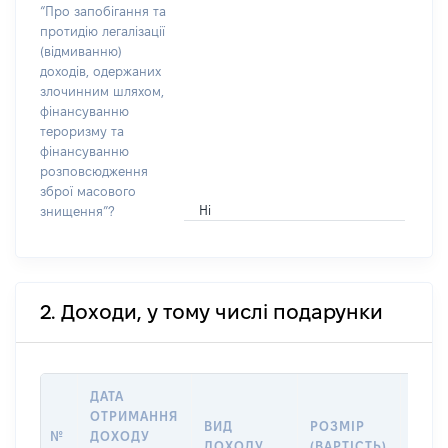
“Про запобігання та
протидію легалізації
(відмиванню)
доходів, одержаних
злочинним шляхом,
фінансуванню
тероризму та
фінансуванню
розповсюдження
зброї масового
Ні
знищення”?
2. Доходи, у тому числі подарунки
ДАТА
ОТРИМАННЯ
ВИД
РОЗМІР
ІНФ
№
ДОХОДУ
ДОХОДУ
(ВАРТІСТЬ)
ПРО