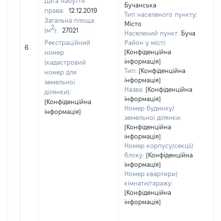
Дата набуття
Бучанська
права:
12.12.2019
25
Тип населеного пункту:
Загальна площа
Ти
Місто
2
(м
):
27021
ва
Населений пункт:
Буча
обʼ
Реєстраційний
Район у місті:
6
ва
[Конфіденційна
номер
да
інформація]
(кадастровий
Тип:
[Конфіденційна
на
номер для
інформація]
пр
земельної
Назва:
[Конфіденційна
ділянки):
інформація]
[Конфіденційна
Номер будинку/
інформація]
земельної ділянки:
[Конфіденційна
інформація]
Номер корпусу/секції/
блоку:
[Конфіденційна
інформація]
Номер квартири/
кімнати/гаражу:
[Конфіденційна
інформація]