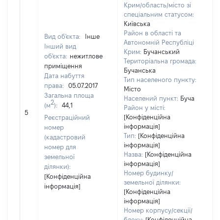
Крим/область/місто зі
спеціальним статусом:
Київська
Район в області та
Вид об'єкта:
Інше
Автономній Республіці
Інший вид
Крим:
Бучанський
об'єкта:
нежитлове
Територіальна громада:
приміщення
Бучанська
Дата набуття
Тип населеного пункту:
права:
05.07.2017
Місто
Загальна площа
Населений пункт:
Буча
2
(м
):
44,1
Район у місті:
[Н
5
[Конфіденційна
Реєстраційний
інформація]
номер
Тип:
[Конфіденційна
(кадастровий
інформація]
номер для
Назва:
[Конфіденційна
земельної
інформація]
ділянки):
Номер будинку/
[Конфіденційна
земельної ділянки:
інформація]
[Конфіденційна
інформація]
Номер корпусу/секції/
блоку:
[Конфіденційна