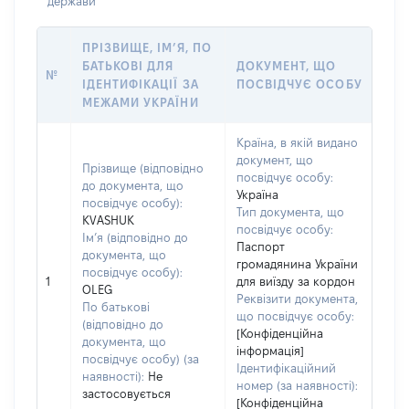
держави
ПРІЗВИЩЕ, ІМ’Я, ПО
БАТЬКОВІ ДЛЯ
ДОКУМЕНТ, ЩО
№
ІДЕНТИФІКАЦІЇ ЗА
ПОСВІДЧУЄ ОСОБУ
МЕЖАМИ УКРАЇНИ
Країна, в якій видано
документ, що
Прізвище (відповідно
посвідчує особу:
до документа, що
Україна
посвідчує особу):
Тип документа, що
KVASHUK
посвідчує особу:
Ім’я (відповідно до
Паспорт
документа, що
громадянина України
посвідчує особу):
1
для виїзду за кордон
OLEG
Реквізити документа,
По батькові
що посвідчує особу:
(відповідно до
[Конфіденційна
документа, що
інформація]
посвідчує особу) (за
Ідентифікаційний
наявності):
Не
номер (за наявності):
застосовується
[Конфіденційна