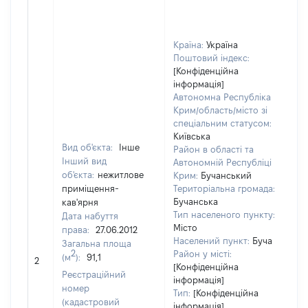
Країна:
Україна
Поштовий індекс:
[Конфіденційна
інформація]
Автономна Республіка
Крим/область/місто зі
спеціальним статусом:
Київська
Вид об'єкта:
Інше
Район в області та
Інший вид
Автономній Республіці
об'єкта:
нежитлове
Крим:
Бучанський
приміщення-
Територіальна громада:
Бучанська
кав'ярня
Тип населеного пункту:
Дата набуття
Місто
права:
27.06.2012
Населений пункт:
Буча
Загальна площа
2
Район у місті:
(м
):
91,1
[Н
2
[Конфіденційна
Реєстраційний
інформація]
номер
Тип:
[Конфіденційна
(кадастровий
інформація]