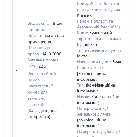
Крим/область/місто зі
спеціальним статусом:
Київська
Район в області та
Вид об'єкта:
Інше
Автономній Республіці
Інший вид
Крим:
Бучанський
об'єкта:
нежитлове
Територіальна громада:
приміщення
Бучанська
Дата набуття
Тип населеного пункту:
права:
14.10.2009
Місто
Загальна площа
Населений пункт:
Буча
2
(м
):
22,3
Район у місті:
[Н
3
[Конфіденційна
Реєстраційний
інформація]
номер
Тип:
[Конфіденційна
(кадастровий
інформація]
номер для
Назва:
[Конфіденційна
земельної
інформація]
ділянки):
Номер будинку/
[Конфіденційна
земельної ділянки:
інформація]
[Конфіденційна
інформація]
Номер корпусу/секції/