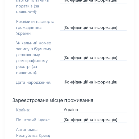
картки платника
податків (за
наявності):
Реквізити паспорта
[Конфіденційна інформація]
громадянина
України:
Унікальний номер
запису в Єдиному
державному
[Конфіденційна інформація]
демографічному
реєстрі (за
наявності):
[Конфіденційна інформація]
Дата народження:
Зареєстроване місце проживання
Україна
Країна:
[Конфіденційна інформація]
Поштовий індекс:
Автономна
Республіка Крим/