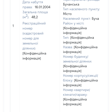
Дата набуття
Бучанська
права:
16.01.2004
Тип населеного пункту:
Загальна площа
Місто
2
(м
):
48,2
Населений пункт:
Буча
Реєстраційний
Район у місті:
[Н
1
[Конфіденційна
номер
інформація]
(кадастровий
Тип:
[Конфіденційна
номер для
інформація]
земельної
Назва:
[Конфіденційна
ділянки):
інформація]
[Конфіденційна
Номер будинку/
інформація]
земельної ділянки:
[Конфіденційна
інформація]
Номер корпусу/секції/
блоку:
[Конфіденційна
інформація]
Номер квартири/
кімнати/гаражу:
[Конфіденційна
інформація]