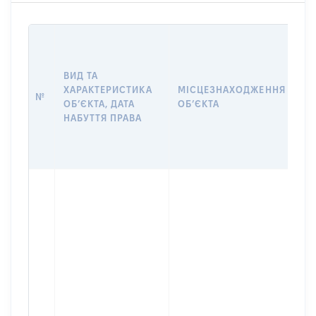
ВА
ДА
НА
ВИД ТА
ПР
ХАРАКТЕРИСТИКА
МІСЦЕЗНАХОДЖЕННЯ
№
З
ОБʼЄКТА, ДАТА
ОБʼЄКТА
О
НАБУТТЯ ПРАВА
Г
О
ГР