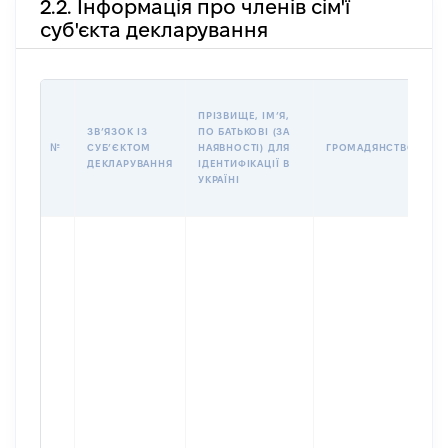
2.2. Інформація про членів сім'ї
суб'єкта декларування
П
ПРІЗВИЩЕ, ІМʼЯ,
Б
ЗВʼЯЗОК ІЗ
ПО БАТЬКОВІ (ЗА
І
№
СУБʼЄКТОМ
НАЯВНОСТІ) ДЛЯ
ГРОМАДЯНСТВО
М
ДЕКЛАРУВАННЯ
ІДЕНТИФІКАЦІЇ В
УКРАЇНІ