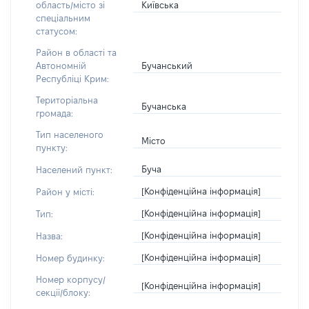
Київська
область/місто зі
спеціальним
статусом:
Район в області та
Бучанський
Автономній
Республіці Крим:
Територіальна
Бучанська
громада:
Тип населеного
Місто
пункту:
Буча
Населений пункт:
[Конфіденційна інформація]
Район у місті:
[Конфіденційна інформація]
Тип:
[Конфіденційна інформація]
Назва:
[Конфіденційна інформація]
Номер будинку:
Номер корпусу/
[Конфіденційна інформація]
секції/блоку: