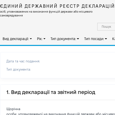
ЄДИНИЙ ДЕРЖАВНИЙ РЕЄСТР ДЕКЛАРАЦІ
осіб, уповноважених на виконання функцій держави або місцевого
самоврядування
Вид декларації:
Рік:
Тип документа:
Тип посади:
К
Дата та час подання:
Тип документа:
1. Вид декларації та звітний період
Щорічна
особи, уповноваженої на виконання функцій держави або місцев