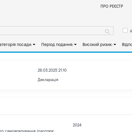
Й
ПРО РЕЄСТР
ш
атегорія посади:
Період подання:
Високий ризик:
Відп
26.03.2025 21:10
Декларація
2024
ого самоврядування (охоплює