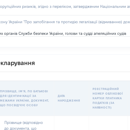
орупційних ризиків, згідно з переліком, затвердженим Національним аг
акону України "Про запобігання та протидію легалізації (відмиванню) 
 органів Служби безпеки України, голови та судді апеляційних судів
декларування
РЕЄСТРАЦІЙНИЙ
ПРІЗВИЩЕ, ІМʼЯ, ПО БАТЬКОВІ
НОМЕР ОБЛІКОВОЇ
ДЛЯ ІДЕНТИФІКАЦІЇ ЗА
ДАТА
КАРТКИ ПЛАТНИКА
МЕЖАМИ УКРАЇНИ, ДОКУМЕНТ,
НАРОДЖЕННЯ
ПОДАТКІВ (ЗА
ЩО ПОСВІДЧУЄ ОСОБУ
НАЯВНОСТІ)
Прізвище (відповідно
до документа, що