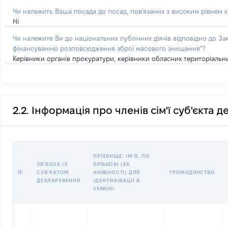
Чи належить Ваша посада до посад, пов'язаних з високим рівнем к
Ні
Чи належите Ви до національних публічних діячів відповідно до З
фінансуванню розповсюдження зброї масового знищення"?
Керівники органів прокуратури, керівники обласних територіальних
2.2. Інформація про членів сім'ї суб'єкта 
ПРІЗВИЩЕ, ІМʼЯ, ПО
ЗВʼЯЗОК ІЗ
БАТЬКОВІ (ЗА
№
СУБʼЄКТОМ
НАЯВНОСТІ) ДЛЯ
ГРОМАДЯНСТВО
ДЕКЛАРУВАННЯ
ІДЕНТИФІКАЦІЇ В
УКРАЇНІ