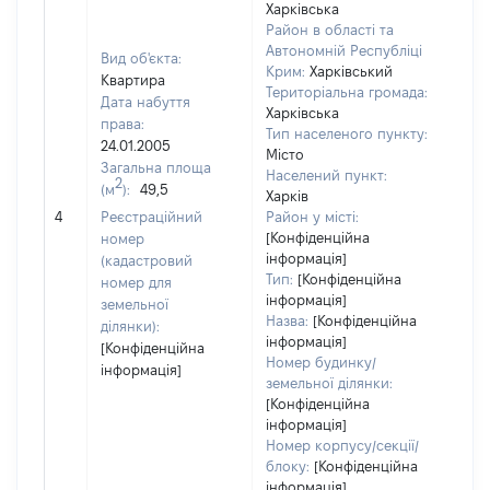
Харківська
Район в області та
Автономній Республіці
Вид об'єкта:
Крим:
Харківський
Квартира
Територіальна громада:
Дата набуття
Харківська
права:
Тип населеного пункту:
9
24.01.2005
Місто
Тип
Загальна площа
Населений пункт:
варт
2
(м
):
49,5
Харків
обʼє
4
Реєстраційний
Район у місті:
варт
[Конфіденційна
номер
дату
інформація]
(кадастровий
наб
Тип:
[Конфіденційна
номер для
пра
інформація]
земельної
Назва:
[Конфіденційна
ділянки):
інформація]
[Конфіденційна
Номер будинку/
інформація]
земельної ділянки:
[Конфіденційна
інформація]
Номер корпусу/секції/
блоку:
[Конфіденційна
інформація]