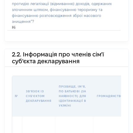
протидію легалізації (відмиванню) доходів, одержаних
злочинним шляхом, фінансуванню тероризму та
фінансуванню розповсюдження зброї масового
знищення”?
Ні
2.2. Інформація про членів сім'ї
суб'єкта декларування
П
ПРІЗВИЩЕ, ІМʼЯ,
Б
ЗВʼЯЗОК ІЗ
ПО БАТЬКОВІ (ЗА
І
№
СУБʼЄКТОМ
НАЯВНОСТІ) ДЛЯ
ГРОМАДЯНСТВО
М
ДЕКЛАРУВАННЯ
ІДЕНТИФІКАЦІЇ В
УКРАЇНІ