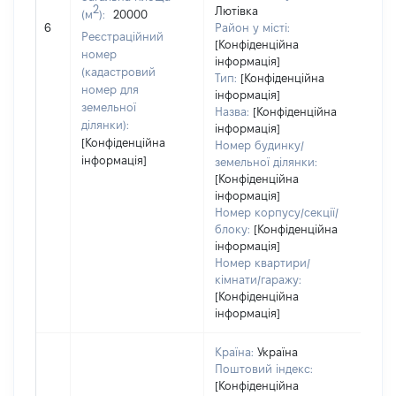
2
Лютівка
(м
):
20000
обʼє
6
Район у місті:
варт
Реєстраційний
[Конфіденційна
дату
номер
інформація]
наб
(кадастровий
Тип:
[Конфіденційна
пра
номер для
інформація]
земельної
Назва:
[Конфіденційна
ділянки):
інформація]
[Конфіденційна
Номер будинку/
інформація]
земельної ділянки:
[Конфіденційна
інформація]
Номер корпусу/секції/
блоку:
[Конфіденційна
інформація]
Номер квартири/
кімнати/гаражу:
[Конфіденційна
інформація]
Країна:
Україна
Поштовий індекс:
[Конфіденційна