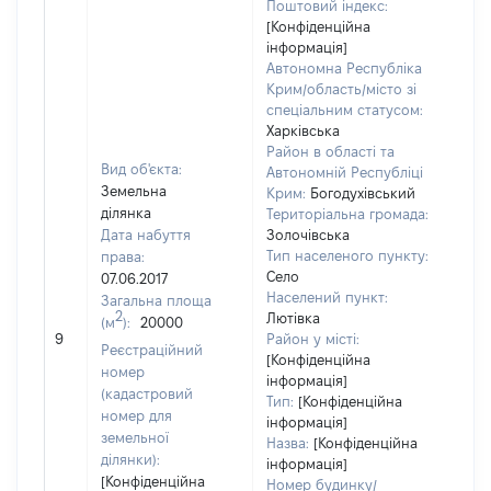
Поштовий індекс:
[Конфіденційна
інформація]
Автономна Республіка
Крим/область/місто зі
спеціальним статусом:
Харківська
Район в області та
Вид об'єкта:
Автономній Республіці
Земельна
Крим:
Богодухівський
ділянка
Територіальна громада:
Дата набуття
Золочівська
Тип населеного пункту:
права:
450
Село
07.06.2017
Тип
Населений пункт:
Загальна площа
варт
2
Лютівка
(м
):
20000
обʼє
9
Район у місті:
варт
Реєстраційний
[Конфіденційна
дату
номер
інформація]
наб
(кадастровий
Тип:
[Конфіденційна
пра
номер для
інформація]
земельної
Назва:
[Конфіденційна
ділянки):
інформація]
[Конфіденційна
Номер будинку/