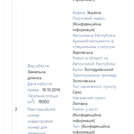
Країна:
Україна
Поштовий індекс:
[Конфіденційна
інформація]
Автономна Республіка
Крим/область/місто зі
спеціальним статусом:
Харківська
Район в області та
Автономній Республіці
Вид об'єкта:
Крим:
Богодухівський
Земельна
Територіальна громада:
ділянка
Золочівська
Дата набуття
Тип населеного пункту:
250
права:
16.10.2014
Село
Тип
Загальна площа
Населений пункт:
варт
2
(м
):
18500
Лютівка
обʼє
2
Реєстраційний
Район у місті:
варт
[Конфіденційна
номер
дату
інформація]
(кадастровий
наб
Тип:
[Конфіденційна
номер для
пра
інформація]
земельної