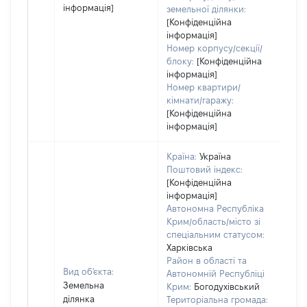
інформація]
земельної ділянки:
[Конфіденційна
інформація]
Номер корпусу/секції/
блоку:
[Конфіденційна
інформація]
Номер квартири/
кімнати/гаражу:
[Конфіденційна
інформація]
Країна:
Україна
Поштовий індекс:
[Конфіденційна
інформація]
Автономна Республіка
Крим/область/місто зі
спеціальним статусом:
Харківська
Район в області та
Вид об'єкта:
Автономній Республіці
Земельна
Крим:
Богодухівський
ділянка
Територіальна громада: