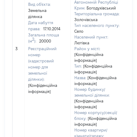
Автономній Республіці
Вид об'єкта:
Крим:
Богодухівський
Земельна
Територіальна громада:
ділянка
Золочівська
Дата набуття
Тип населеного пункту:
250
права:
17.10.2014
Село
Тип
Загальна площа
Населений пункт:
варт
2
(м
):
20000
Лютівка
обʼє
3
Реєстраційний
Район у місті:
варт
[Конфіденційна
номер
дату
інформація]
(кадастровий
наб
Тип:
[Конфіденційна
номер для
пра
інформація]
земельної
Назва:
[Конфіденційна
ділянки):
інформація]
[Конфіденційна
Номер будинку/
інформація]
земельної ділянки:
[Конфіденційна
інформація]
Номер корпусу/секції/
блоку:
[Конфіденційна
інформація]
Номер квартири/
кімнати/гаражу: