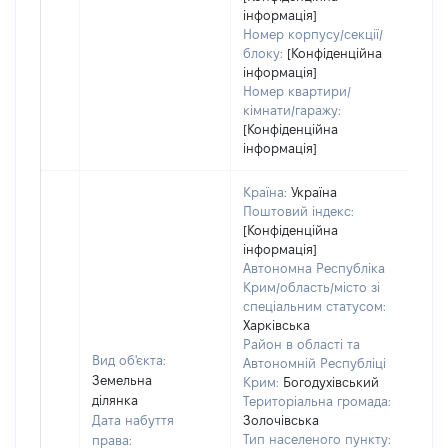
інформація]
Номер корпусу/секції/
блоку:
[Конфіденційна
інформація]
Номер квартири/
кімнати/гаражу:
[Конфіденційна
інформація]
Країна:
Україна
Поштовий індекс:
[Конфіденційна
інформація]
Автономна Республіка
Крим/область/місто зі
спеціальним статусом:
Харківська
Район в області та
Вид об'єкта:
Автономній Республіці
Земельна
Крим:
Богодухівський
ділянка
Територіальна громада:
Дата набуття
Золочівська
Тип населеного пункту:
права:
450