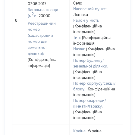
Село
07.06.2017
Тип
Населений пункт:
Загальна площа
варт
2
Лютівка
(м
):
20000
обʼє
8
Район у місті:
варт
Реєстраційний
[Конфіденційна
дату
номер
інформація]
наб
(кадастровий
Тип:
[Конфіденційна
пра
номер для
інформація]
земельної
Назва:
[Конфіденційна
ділянки):
інформація]
[Конфіденційна
Номер будинку/
інформація]
земельної ділянки:
[Конфіденційна
інформація]
Номер корпусу/секції/
блоку:
[Конфіденційна
інформація]
Номер квартири/
кімнати/гаражу:
[Конфіденційна
інформація]
Країна:
Україна