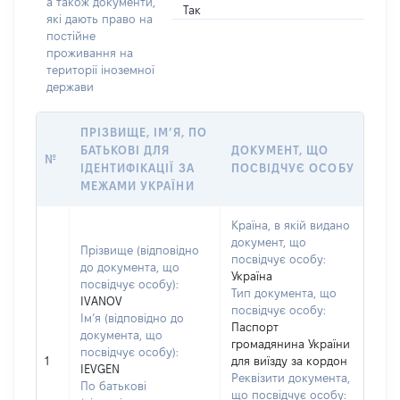
а також документи,
Так
які дають право на
постійне
проживання на
території іноземної
держави
ПРІЗВИЩЕ, ІМ’Я, ПО
БАТЬКОВІ ДЛЯ
ДОКУМЕНТ, ЩО
№
ІДЕНТИФІКАЦІЇ ЗА
ПОСВІДЧУЄ ОСОБУ
МЕЖАМИ УКРАЇНИ
Країна, в якій видано
документ, що
Прізвище (відповідно
посвідчує особу:
до документа, що
Україна
посвідчує особу):
Тип документа, що
IVANOV
посвідчує особу:
Ім’я (відповідно до
Паспорт
документа, що
громадянина України
посвідчує особу):
1
для виїзду за кордон
IEVGEN
Реквізити документа,
По батькові
що посвідчує особу: