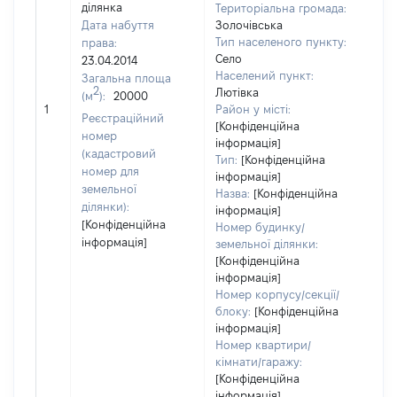
ділянка
Територіальна громада:
Дата набуття
Золочівська
Тип населеного пункту:
права:
240
Село
23.04.2014
Тип
Населений пункт:
Загальна площа
варт
2
Лютівка
(м
):
20000
обʼє
1
Район у місті:
варт
Реєстраційний
[Конфіденційна
дату
номер
інформація]
наб
(кадастровий
Тип:
[Конфіденційна
пра
номер для
інформація]
земельної
Назва:
[Конфіденційна
ділянки):
інформація]
[Конфіденційна
Номер будинку/
інформація]
земельної ділянки:
[Конфіденційна
інформація]
Номер корпусу/секції/
блоку:
[Конфіденційна
інформація]
Номер квартири/
кімнати/гаражу:
[Конфіденційна
інформація]