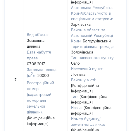
інформація]
Автономна Республіка
Крим/область/місто зі
спеціальним статусом:
Харківська
Район в області та
Вид об'єкта:
Автономній Республіці
Земельна
Крим:
Богодухівський
ділянка
Територіальна громада:
Дата набуття
Золочівська
Тип населеного пункту:
права:
450
Село
07.06.2017
Тип
Населений пункт:
Загальна площа
варт
2
Лютівка
(м
):
20000
обʼє
7
Район у місті:
варт
Реєстраційний
[Конфіденційна
дату
номер
інформація]
наб
(кадастровий
Тип:
[Конфіденційна
пра
номер для
інформація]
земельної
Назва:
[Конфіденційна
ділянки):
інформація]
[Конфіденційна
Номер будинку/
інформація]
земельної ділянки:
[Конфіденційна