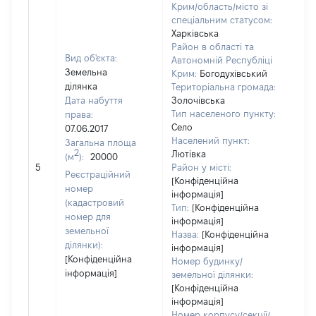
Крим/область/місто зі
спеціальним статусом:
Харківська
Район в області та
Вид об'єкта:
Автономній Республіці
Земельна
Крим:
Богодухівський
ділянка
Територіальна громада:
Дата набуття
Золочівська
Тип населеного пункту:
права:
450
Село
07.06.2017
Тип
Населений пункт:
Загальна площа
варт
2
Лютівка
(м
):
20000
обʼє
5
Район у місті:
варт
Реєстраційний
[Конфіденційна
дату
номер
інформація]
наб
(кадастровий
Тип:
[Конфіденційна
пра
номер для
інформація]
земельної
Назва:
[Конфіденційна
ділянки):
інформація]
[Конфіденційна
Номер будинку/
інформація]
земельної ділянки:
[Конфіденційна
інформація]
Номер корпусу/секції/