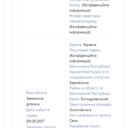
блоку:
[Конфіденційна
інформація]
Номер квартири/
кімнати/гаражу:
[Конфіденційна
інформація]
Країна:
Україна
Поштовий індекс:
[Конфіденційна
інформація]
Автономна Республіка
Крим/область/місто зі
спеціальним статусом:
Харківська
Район в області та
Вид об'єкта:
Автономній Республіці
Земельна
Крим:
Богодухівський
ділянка
Територіальна громада:
Дата набуття
Золочівська
Тип населеного пункту:
права:
450
Село
29.09.2017
Тип
Населений пункт:
Загальна площа
варт