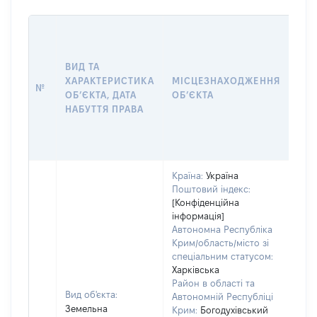
ВАР
ДАТ
НАБ
ВИД ТА
ПРА
ХАРАКТЕРИСТИКА
МІСЦЕЗНАХОДЖЕННЯ
№
ЗА
ОБʼЄКТА, ДАТА
ОБʼЄКТА
ОС
НАБУТТЯ ПРАВА
ГР
ОЦ
ГРН
Країна:
Україна
Поштовий індекс:
[Конфіденційна
інформація]
Автономна Республіка
Крим/область/місто зі
спеціальним статусом:
Харківська
Район в області та
Вид об'єкта:
Автономній Республіці
Земельна
Крим:
Богодухівський