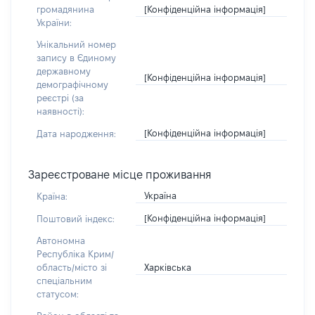
[Конфіденційна інформація]
громадянина
України:
Унікальний номер
запису в Єдиному
державному
[Конфіденційна інформація]
демографічному
реєстрі (за
наявності):
[Конфіденційна інформація]
Дата народження:
Зареєстроване місце проживання
Україна
Країна:
[Конфіденційна інформація]
Поштовий індекс:
Автономна
Республіка Крим/
Харківська
область/місто зі
спеціальним
статусом: