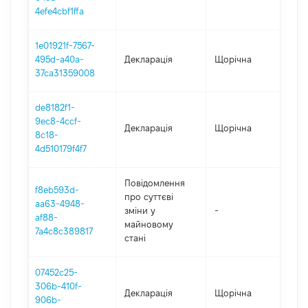
4efe4cbf1ffa
1e01921f-7567-
495d-a40a-
Декларація
Щорічна
202
37ca31359008
de8182f1-
9ec8-4ccf-
Декларація
Щорічна
2021
8c18-
4d510179f4f7
Повідомлення
f8eb593d-
про суттєві
aa63-4948-
зміни y
-
2021
af88-
майновому
7a4c8c389817
стані
07452c25-
306b-410f-
Декларація
Щорічна
202
906b-