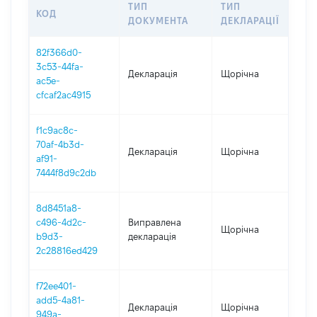
ТИП
ТИП
КОД
ПЕР
ДОКУМЕНТА
ДЕКЛАРАЦІЇ
82f366d0-
3c53-44fa-
Декларація
Щорічна
202
ac5e-
cfcaf2ac4915
f1c9ac8c-
70af-4b3d-
Декларація
Щорічна
202
af91-
7444f8d9c2db
8d8451a8-
c496-4d2c-
Виправлена
Щорічна
202
b9d3-
декларація
2c28816ed429
f72ee401-
add5-4a81-
Декларація
Щорічна
202
949a-