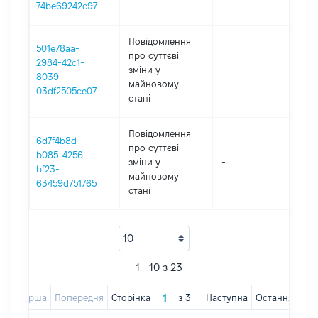
74be69242c97
Повідомлення
501e78aa-
про суттєві
2984-42c1-
зміни y
-
2021
8039-
майновому
03df2505ce07
стані
Повідомлення
6d7f4b8d-
про суттєві
b085-4256-
зміни y
-
202
bf23-
майновому
63459d751765
стані
1 - 10 з 23
Перша
Попередня
Сторінка
з
3
Наступна
Остання