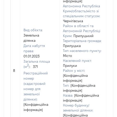
інформація]
Автономна Республіка
Крим/область/місто зі
спеціальним статусом:
Чернігівська
Район в області та
Вид об'єкта:
Автономній Республіці
Земельна
Крим:
Прилуцький
ділянка
Територіальна громада:
Дата набуття
Прилуцька
Тип населеного пункту:
права:
Місто
01.01.2023
Населений пункт:
Загальна площа
2
Прилуки
(м
):
371
[Не
8
Район у місті:
заст
Реєстраційний
[Конфіденційна
номер
інформація]
(кадастровий
Тип:
[Конфіденційна
номер для
інформація]
земельної
Назва:
[Конфіденційна
ділянки):
інформація]
[Конфіденційна
Номер будинку/
інформація]
земельної ділянки:
[Конфіденційна