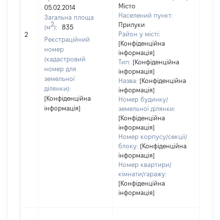
Місто
05.02.2014
Населений пункт:
Загальна площа
2
Прилуки
(м
):
835
[Не
Район у місті:
2
заст
Реєстраційний
[Конфіденційна
номер
інформація]
(кадастровий
Тип:
[Конфіденційна
номер для
інформація]
земельної
Назва:
[Конфіденційна
ділянки):
інформація]
[Конфіденційна
Номер будинку/
інформація]
земельної ділянки:
[Конфіденційна
інформація]
Номер корпусу/секції/
блоку:
[Конфіденційна
інформація]
Номер квартири/
кімнати/гаражу:
[Конфіденційна
інформація]