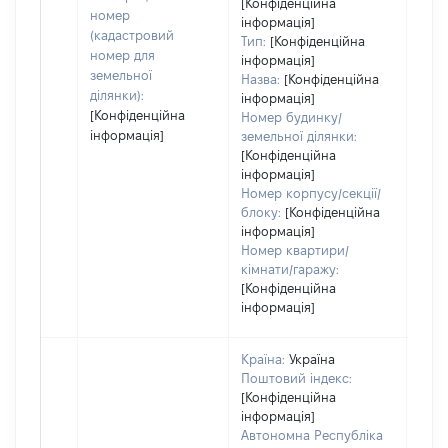
ост
[Конфіденційна
номер
інформація]
гро
(кадастровий
Тип:
[Конфіденційна
оці
номер для
інформація]
земельної
Назва:
[Конфіденційна
ділянки):
інформація]
[Конфіденційна
Номер будинку/
інформація]
земельної ділянки:
[Конфіденційна
інформація]
Номер корпусу/секції/
блоку:
[Конфіденційна
інформація]
Номер квартири/
кімнати/гаражу:
[Конфіденційна
інформація]
Країна:
Україна
Поштовий індекс:
[Конфіденційна
інформація]
Автономна Республіка