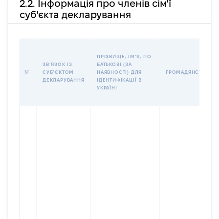
2.2. Інформація про членів сім'ї
суб'єкта декларування
ПРІЗВИЩЕ, ІМʼЯ, ПО
ЗВʼЯЗОК ІЗ
БАТЬКОВІ (ЗА
№
СУБʼЄКТОМ
НАЯВНОСТІ) ДЛЯ
ГРОМАДЯНСТВО
ДЕКЛАРУВАННЯ
ІДЕНТИФІКАЦІЇ В
УКРАЇНІ