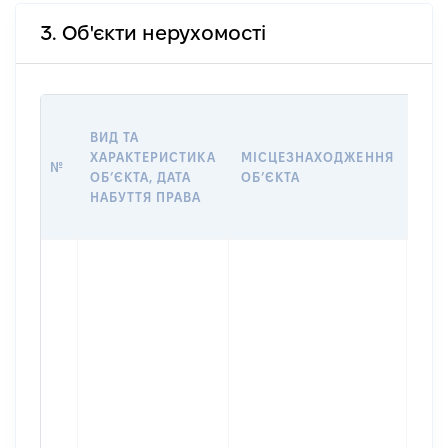
3. Об'єкти нерухомості
ВАР
ВИД ТА
ДАТ
ХАРАКТЕРИСТИКА
МІСЦЕЗНАХОДЖЕННЯ
ПРА
№
ОБʼЄКТА, ДАТА
ОБʼЄКТА
ОС
НАБУТТЯ ПРАВА
ГР
ОЦІ