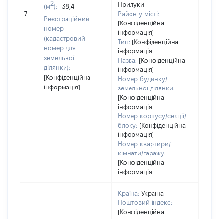
обʼє
2
Прилуки
(м
):
38,4
варт
7
Район у місті:
Реєстраційний
ост
[Конфіденційна
номер
інформація]
гро
(кадастровий
Тип:
[Конфіденційна
оці
номер для
інформація]
земельної
Назва:
[Конфіденційна
ділянки):
інформація]
[Конфіденційна
Номер будинку/
інформація]
земельної ділянки:
[Конфіденційна
інформація]
Номер корпусу/секції/
блоку:
[Конфіденційна
інформація]
Номер квартири/
кімнати/гаражу:
[Конфіденційна
інформація]
Країна:
Україна
Поштовий індекс:
[Конфіденційна