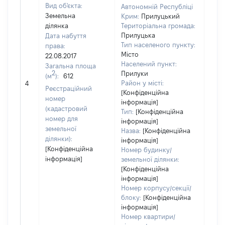
Вид об'єкта:
Автономній Республіці
Земельна
Крим:
Прилуцький
ділянка
Територіальна громада:
Прилуцька
Дата набуття
Тип населеного пункту:
права:
Місто
22.08.2017
Населений пункт:
Загальна площа
2
Прилуки
(м
):
612
[Не
Район у місті:
4
заст
Реєстраційний
[Конфіденційна
номер
інформація]
(кадастровий
Тип:
[Конфіденційна
номер для
інформація]
земельної
Назва:
[Конфіденційна
ділянки):
інформація]
[Конфіденційна
Номер будинку/
інформація]
земельної ділянки:
[Конфіденційна
інформація]
Номер корпусу/секції/
блоку:
[Конфіденційна
інформація]
Номер квартири/