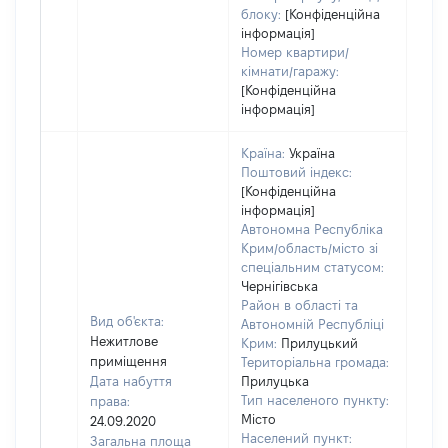
блоку:
[Конфіденційна
інформація]
Номер квартири/
кімнати/гаражу:
[Конфіденційна
інформація]
Країна:
Україна
Поштовий індекс:
[Конфіденційна
інформація]
Автономна Республіка
Крим/область/місто зі
спеціальним статусом:
Чернігівська
Район в області та
Вид об'єкта:
Автономній Республіці
Нежитлове
Крим:
Прилуцький
приміщення
Територіальна громада:
Дата набуття
Прилуцька
Тип населеного пункту:
права:
5170
Місто
24.09.2020
Тип 
Населений пункт:
Загальна площа