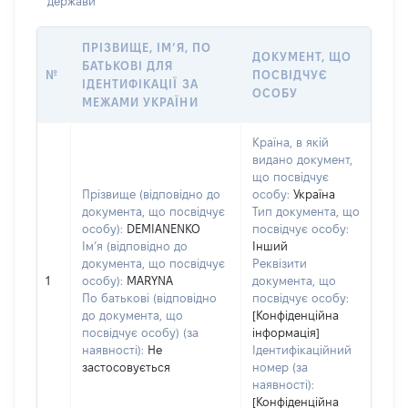
держави
ПРІЗВИЩЕ, ІМ’Я, ПО
ДОКУМЕНТ, ЩО
БАТЬКОВІ ДЛЯ
№
ПОСВІДЧУЄ
ІДЕНТИФІКАЦІЇ ЗА
ОСОБУ
МЕЖАМИ УКРАЇНИ
Країна, в якій
видано документ,
що посвідчує
Прізвище (відповідно до
особу:
Україна
документа, що посвідчує
Тип документа, що
особу):
DEMIANENKO
посвідчує особу:
Ім’я (відповідно до
Інший
документа, що посвідчує
Реквізити
1
особу):
MARYNA
документа, що
По батькові (відповідно
посвідчує особу:
до документа, що
[Конфіденційна
посвідчує особу) (за
інформація]
наявності):
Не
Ідентифікаційний
застосовується
номер (за
наявності):
[Конфіденційна