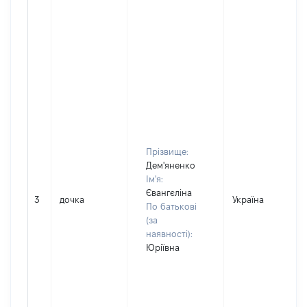
Прізвище:
Дем'яненко
Ім'я:
Євангєліна
3
дочка
Україна
По батькові
(за
наявності):
Юріївна