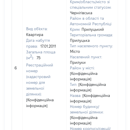
Крим/область/місто зі
спеціальним статусом:
Чернігівська
Район в області та
Автономній Республіці
Вид об'єкта:
Крим:
Прилуцький
Квартира
Територіальна громада:
Дата набуття
Прилуцька
Тип населеного пункту:
права:
17.01.2011
909
Місто
Загальна площа
Тип 
2
Населений пункт:
(м
):
75
обʼє
Прилуки
Реєстраційний
варт
6
Район у місті:
номер
ост
[Конфіденційна
(кадастровий
інформація]
гро
номер для
Тип:
[Конфіденційна
оці
земельної
інформація]
ділянки):
Назва:
[Конфіденційна
[Конфіденційна
інформація]
інформація]
Номер будинку/
земельної ділянки:
[Конфіденційна
інформація]
Номер корпусу/секції/