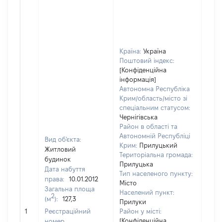
Країна:
Україна
Поштовий індекс:
[Конфіденційна
інформація]
Автономна Республіка
Крим/область/місто зі
спеціальним статусом:
Чернігівська
Район в області та
Автономній Республіці
Вид об'єкта:
Крим:
Прилуцький
Житловий
Територіальна громада:
будинок
Прилуцька
Дата набуття
Тип населеного пункту:
права:
10.01.2012
696
Місто
Загальна площа
Тип 
Населений пункт:
2
(м
):
127,3
обʼє
Прилуки
варт
1
Реєстраційний
Район у місті:
ост
[Конфіденційна
номер