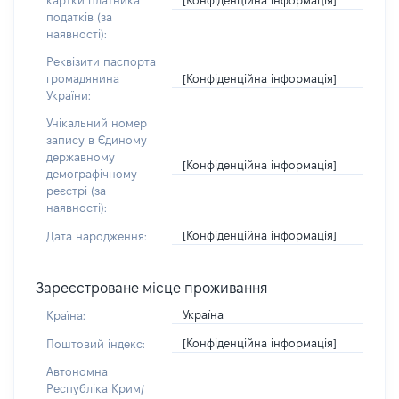
картки платника
податків (за
наявності):
Реквізити паспорта
[Конфіденційна інформація]
громадянина
України:
Унікальний номер
запису в Єдиному
державному
[Конфіденційна інформація]
демографічному
реєстрі (за
наявності):
[Конфіденційна інформація]
Дата народження:
Зареєстроване місце проживання
Україна
Країна:
[Конфіденційна інформація]
Поштовий індекс:
Автономна
Республіка Крим/