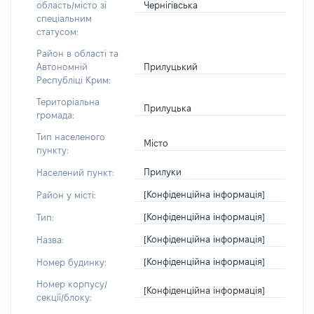
Чернігівська
область/місто зі
спеціальним
статусом:
Район в області та
Прилуцький
Автономній
Республіці Крим:
Територіальна
Прилуцька
громада:
Тип населеного
Місто
пункту:
Прилуки
Населений пункт:
[Конфіденційна інформація]
Район у місті:
[Конфіденційна інформація]
Тип:
[Конфіденційна інформація]
Назва:
[Конфіденційна інформація]
Номер будинку:
Номер корпусу/
[Конфіденційна інформація]
секції/блоку: