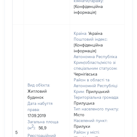
кімнати/гаражу:
[Конфіденційна
інформація]
Країна:
Україна
Поштовий індекс:
[Конфіденційна
інформація]
Автономна Республіка
Крим/область/місто зі
спеціальним статусом:
Чернігівська
Район в області та
Вид об'єкта:
Автономній Республіці
Житловий
Крим:
Прилуцький
будинок
Територіальна громада:
Прилуцька
Дата набуття
Тип населеного пункту:
права:
3481
Місто
17.09.2019
Тип 
Населений пункт:
Загальна площа
обʼє
2
Прилуки
(м
):
56,9
варт
Район у місті:
5
Реєстраційний