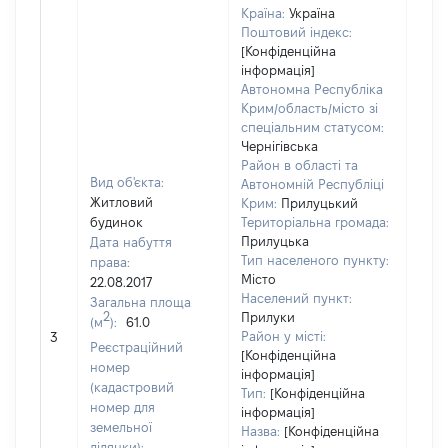
Країна:
Україна
Поштовий індекс:
[Конфіденційна
інформація]
Автономна Республіка
Крим/область/місто зі
спеціальним статусом:
Чернігівська
Район в області та
Вид об'єкта:
Автономній Республіці
Житловий
Крим:
Прилуцький
будинок
Територіальна громада:
Прилуцька
Дата набуття
Тип населеного пункту:
права:
Місто
22.08.2017
Населений пункт:
Загальна площа
2
Прилуки
(м
):
61.0
[Не
Район у місті:
3
заст
Реєстраційний
[Конфіденційна
номер
інформація]
(кадастровий
Тип:
[Конфіденційна
номер для
інформація]
земельної
Назва:
[Конфіденційна
ділянки):