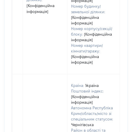
інформація]
[Конфіденційна
Номер будинку/
інформація]
земельної ділянки:
[Конфіденційна
інформація]
Номер корпусу/секції/
блоку:
[Конфіденційна
інформація]
Номер квартири/
кімнати/гаражу:
[Конфіденційна
інформація]
Країна:
Україна
Поштовий індекс:
[Конфіденційна
інформація]
Автономна Республіка
Крим/область/місто зі
спеціальним статусом:
Чернігівська
Район в області та