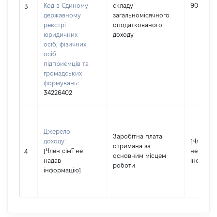
Код в Єдиному
складу
900
3
державному
загальномісячного
реєстрі
оподаткованого
юридичних
доходу
осіб, фізичних
осіб –
підприємців та
громадських
формувань:
34226402
Джерело
Заробітна плата
доходу:
[Член сім
отримана за
[Член сім'ї не
не надав
4
основним місцем
надав
інформа
роботи
інформацію]