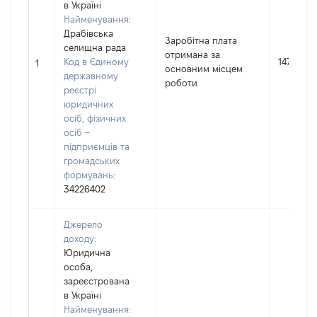
в Україні
Найменування:
Драбівська
Заробітна плата
селищна рада
отримана за
Код в Єдиному
147861
1
основним місцем
державному
роботи
реєстрі
юридичних
осіб, фізичних
осіб –
підприємців та
громадських
формувань:
34226402
Джерело
доходу:
Юридична
особа,
зареєстрована
в Україні
Найменування: