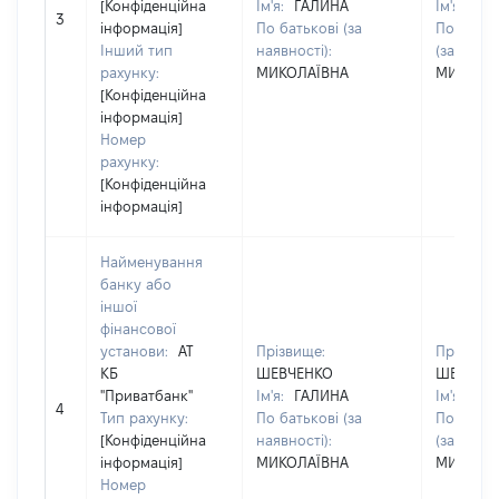
[Конфіденційна
Ім'я:
ГАЛИНА
Ім'я:
ГА
3
інформація]
По батькові (за
По батьк
Інший тип
наявності):
(за наявн
рахунку:
МИКОЛАЇВНА
МИКОЛА
[Конфіденційна
інформація]
Номер
рахунку:
[Конфіденційна
інформація]
Найменування
банку або
іншої
фінансової
установи:
АТ
Прізвище:
Прізвище
КБ
ШЕВЧЕНКО
ШЕВЧЕН
"Приватбанк"
Ім'я:
ГАЛИНА
Ім'я:
ГА
4
Тип рахунку:
По батькові (за
По батьк
[Конфіденційна
наявності):
(за наявн
інформація]
МИКОЛАЇВНА
МИКОЛА
Номер