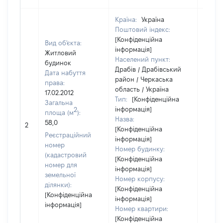
Країна:
Україна
Поштовий індекс:
[Конфіденційна
Вид об'єкта:
інформація]
Житловий
Населений пункт:
будинок
Драбів / Драбівський
Дата набуття
район / Черкаська
права:
область / Україна
17.02.2012
Тип:
[Конфіденційна
Загальна
інформація]
2
площа (м
):
Назва:
[Не
58,0
2
[Конфіденційна
засто
Реєстраційний
інформація]
номер
Номер будинку:
(кадастровий
[Конфіденційна
номер для
інформація]
земельної
Номер корпусу:
ділянки):
[Конфіденційна
[Конфіденційна
інформація]
інформація]
Номер квартири:
[Конфіденційна