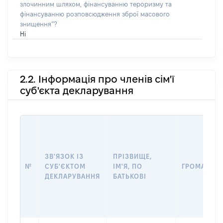
злочинним шляхом, фінансуванню тероризму та
фінансуванню розповсюдження зброї масового
знищення”?
Ні
2.2. Інформація про членів сім'ї
суб'єкта декларування
ЗВ'ЯЗОК ІЗ
ПРІЗВИЩЕ,
№
СУБ'ЄКТОМ
ІМ'Я, ПО
ГРОМАДЯН
ДЕКЛАРУВАННЯ
БАТЬКОВІ