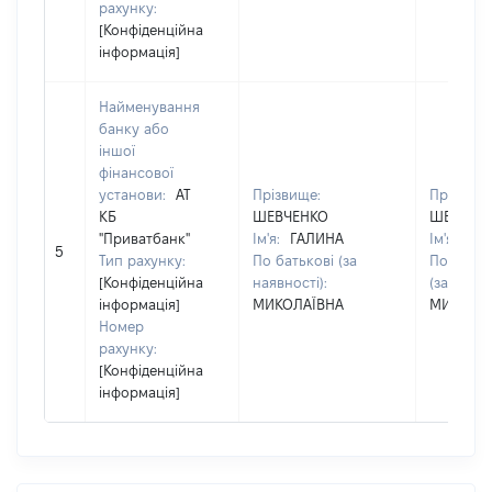
рахунку:
[Конфіденційна
інформація]
Найменування
банку або
іншої
фінансової
установи:
АТ
Прізвище:
Прізвище
КБ
ШЕВЧЕНКО
ШЕВЧЕН
"Приватбанк"
Ім'я:
ГАЛИНА
Ім'я:
ГА
5
Тип рахунку:
По батькові (за
По батьк
[Конфіденційна
наявності):
(за наявн
інформація]
МИКОЛАЇВНА
МИКОЛА
Номер
рахунку:
[Конфіденційна
інформація]