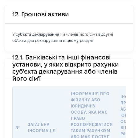
12. Грошові активи
У суб'єкта декларування чи членів його сім'ї відсутні
об'єкти для декларування в цьому розділі.
12.1. Банківські та інші фінансові
установи, у яких відкрито рахунки
суб'єкта декларування або членів
його сім'ї
ІНФОРМАЦІЯ ПРО
ІНФОРМ
ФІЗИЧНУ АБО
ПРО ФІ
ЮРИДИЧНУ
АБО
ОСОБУ, ЯКА МАЄ
ЮРИДИ
ПРАВО
ОСОБУ,
ЗАГАЛЬНА
РОЗПОРЯДЖАТИСЯ
№
ВІДКРИ
ІНФОРМАЦІЯ
ТАКИМ РАХУНКОМ
РАХУНО
АБО МАЄ ДОСТУП