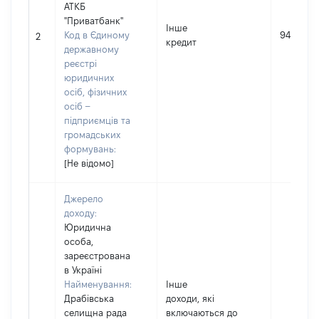
АТКБ
"Приватбанк"
Інше
Код в Єдиному
94547
2
кредит
державному
реєстрі
юридичних
осіб, фізичних
осіб –
підприємців та
громадських
формувань:
[Не відомо]
Джерело
доходу:
Юридична
особа,
зареєстрована
в Україні
Найменування:
Інше
Драбівська
доходи, які
селищна рада
включаються до