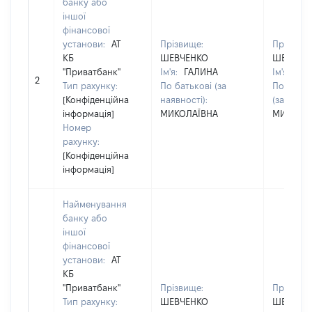
банку або
іншої
фінансової
установи:
АТ
Прізвище:
Прізвище
КБ
ШЕВЧЕНКО
ШЕВЧЕН
"Приватбанк"
Ім'я:
ГАЛИНА
Ім'я:
ГА
2
Тип рахунку:
По батькові (за
По батьк
[Конфіденційна
наявності):
(за наявн
інформація]
МИКОЛАЇВНА
МИКОЛА
Номер
рахунку:
[Конфіденційна
інформація]
Найменування
банку або
іншої
фінансової
установи:
АТ
КБ
"Приватбанк"
Прізвище:
Прізвище
Тип рахунку:
ШЕВЧЕНКО
ШЕВЧЕН