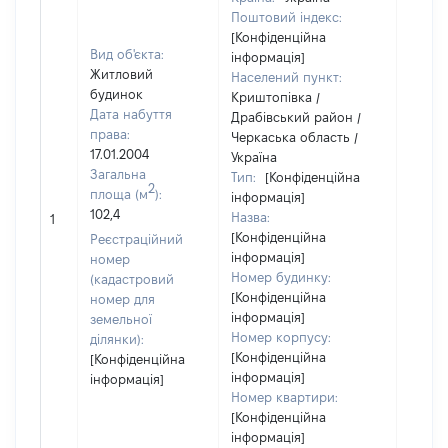
Поштовий індекс:
[Конфіденційна
Вид об'єкта:
інформація]
Житловий
Населений пункт:
будинок
Криштопівка /
Дата набуття
Драбівський район /
права:
Черкаська область /
17.01.2004
Україна
Загальна
Тип:
[Конфіденційна
2
площа (м
):
інформація]
[Не
102,4
Назва:
1
засто
[Конфіденційна
Реєстраційний
інформація]
номер
Номер будинку:
(кадастровий
[Конфіденційна
номер для
інформація]
земельної
Номер корпусу:
ділянки):
[Конфіденційна
[Конфіденційна
інформація]
інформація]
Номер квартири:
[Конфіденційна
інформація]