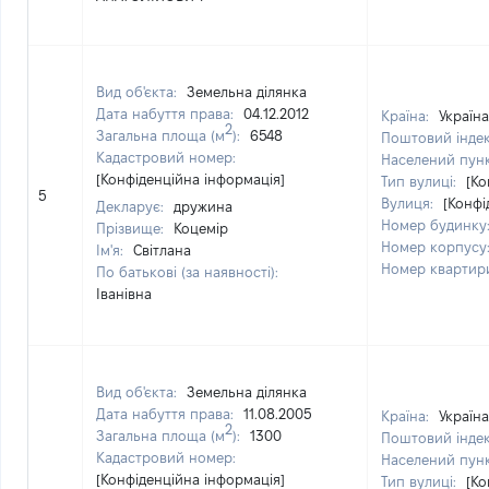
Вид об'єкта:
Земельна ділянка
Дата набуття права:
04.12.2012
Країна:
Україна
2
Загальна площа (м
):
6548
Поштовий інде
Кадастровий номер:
Населений пун
[Конфіденційна інформація]
Тип вулиці:
[Ко
5
Вулиця:
[Конфі
Декларує:
дружина
Номер будинку
Прізвище:
Коцемір
Номер корпусу
Ім'я:
Світлана
Номер квартир
По батькові (за наявності):
Іванівна
Вид об'єкта:
Земельна ділянка
Дата набуття права:
11.08.2005
Країна:
Україна
2
Загальна площа (м
):
1300
Поштовий інде
Кадастровий номер:
Населений пун
[Конфіденційна інформація]
Тип вулиці:
[Ко