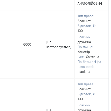
АНАТОЛІЙОВИЧ
Тип права:
Власність
Відсоток, %:
100
Власник:
[Не
дружина
6000
застосовується]
Прізвище:
Коцемір
Ім'я:
Світлана
По батькові (за
наявності):
Іванівна
Тип права:
Власність
Відсоток, %:
100
Власник:
[Не
дружина