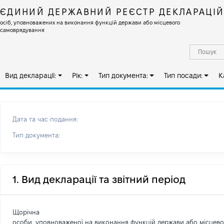
ЄДИНИЙ ДЕРЖАВНИЙ РЕЄСТР ДЕКЛАРАЦІ
осіб, уповноважених на виконання функцій держави або місцевого
самоврядування
Вид декларації:
Рік:
Тип документа:
Тип посади:
К
Дата та час подання:
Тип документа:
1. Вид декларації та звітний період
Щорічна
особи, уповноваженої на виконання функцій держави або місцев