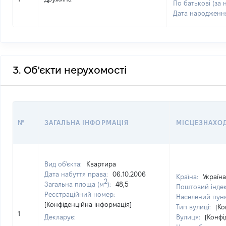
По батькові (за 
Дата народженн
3. Об'єкти нерухомості
№
ЗАГАЛЬНА ІНФОРМАЦІЯ
МІСЦЕЗНАХО
Вид об'єкта:
Квартира
Дата набуття права:
06.10.2006
Країна:
Україна
2
Загальна площа (м
):
48,5
Поштовий інде
Реєстраційний номер:
Населений пун
[Конфіденційна інформація]
Тип вулиці:
[Ко
1
Декларує:
Вулиця:
[Конфі