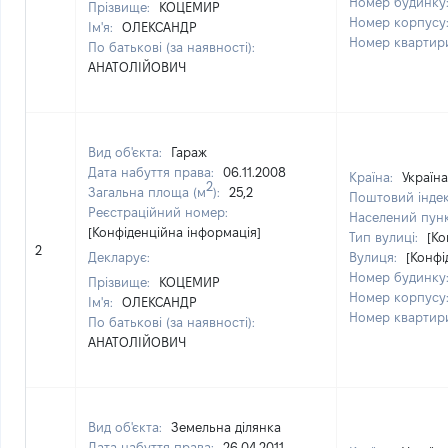
Номер будинку
Прізвище:
КОЦЕМИР
Номер корпусу
Ім'я:
ОЛЕКСАНДР
Номер квартир
По батькові (за наявності):
АНАТОЛІЙОВИЧ
Вид об'єкта:
Гараж
Дата набуття права:
06.11.2008
Країна:
Україна
2
Загальна площа (м
):
25,2
Поштовий інде
Реєстраційний номер:
Населений пун
[Конфіденційна інформація]
Тип вулиці:
[Ко
2
Декларує:
Вулиця:
[Конфі
Номер будинку
Прізвище:
КОЦЕМИР
Номер корпусу
Ім'я:
ОЛЕКСАНДР
Номер квартир
По батькові (за наявності):
АНАТОЛІЙОВИЧ
Вид об'єкта:
Земельна ділянка
Дата набуття права:
26.04.2011