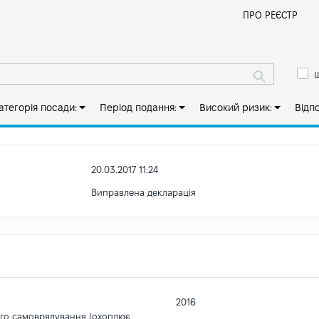
Й
ПРО РЕЄСТР
ш
атегорія посади:
Період подання:
Високий ризик:
Відп
20.03.2017 11:24
Виправлена декларація
2016
ого самоврядування (охоплює