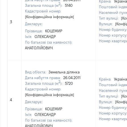
Країна:
Україна
2
Загальна площа (м
):
5140
Поштовий інде
Кадастровий номер:
Населений пун
[Конфіденційна інформація]
Тип вулиці:
[Ко
3
Декларує:
Вулиця:
[Конфі
Номер будинку
Прізвище:
КОЦЕМИР
Номер корпусу
Ім'я:
ОЛЕКСАНДР
Номер квартир
По батькові (за наявності):
АНАТОЛІЙОВИЧ
Вид об'єкта:
Земельна ділянка
Дата набуття права:
26.04.2011
Країна:
Україна
2
Загальна площа (м
):
5720
Поштовий інде
Кадастровий номер:
Населений пун
[Конфіденційна інформація]
Тип вулиці:
[Ко
4
Декларує:
Вулиця:
[Конфі
Номер будинку
Прізвище:
КОЦЕМИР
Номер корпусу
Ім'я:
ОЛЕКСАНДР
Номер квартир
По батькові (за наявності):
АНАТОЛІЙОВИЧ