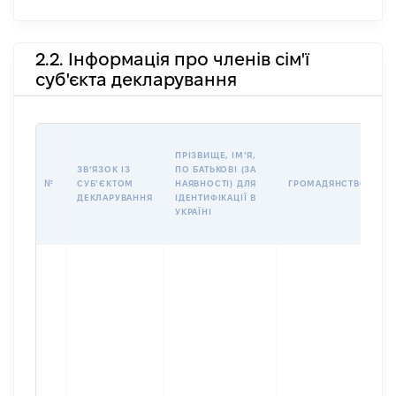
2.2. Інформація про членів сім'ї
суб'єкта декларування
П
ПРІЗВИЩЕ, ІМʼЯ,
Б
ЗВʼЯЗОК ІЗ
ПО БАТЬКОВІ (ЗА
І
№
СУБʼЄКТОМ
НАЯВНОСТІ) ДЛЯ
ГРОМАДЯНСТВО
М
ДЕКЛАРУВАННЯ
ІДЕНТИФІКАЦІЇ В
УКРАЇНІ