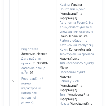
Країна:
Україна
Поштовий індекс:
[Конфіденційна
інформація]
Автономна Республіка
Крим/область/місто зі
спеціальним статусом:
Івано-Франківська
Район в області та
Автономній Республіці
Вид об'єкта:
Крим:
Коломийський
Земельна ділянка
Територіальна громада:
Дата набуття
Коломийська
Тип населеного пункту:
права:
25.09.2007
43
Місто
Загальна площа
Ти
2
Населений пункт:
(м
):
95
ва
Коломия
обʼ
Реєстраційний
3
Район у місті:
ва
номер
[Конфіденційна
да
(кадастровий
інформація]
на
номер для
Тип:
[Конфіденційна
пр
земельної
інформація]
ділянки):
Назва:
[Конфіденційна