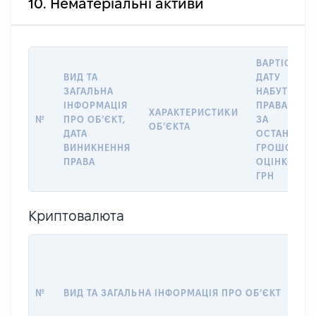
10. Нематеріальні активи
ВАРТІСТЬ Н
ВИД ТА
ДАТУ
ЗАГАЛЬНА
НАБУТТЯ
ІНФОРМАЦІЯ
ПРАВА АБО
ХАРАКТЕРИСТИКИ
№
ПРО ОБʼЄКТ,
ЗА
ОБʼЄКТА
ДАТА
ОСТАННЬО
ВИНИКНЕННЯ
ГРОШОВО
ПРАВА
ОЦІНКОЮ,
ГРН
Криптовалюта
Д
№
ВИД ТА ЗАГАЛЬНА ІНФОРМАЦІЯ ПРО ОБʼЄКТ
Н