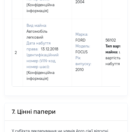
2004
[Конфіденційна
інформація]
Вид майна:
Автомобіль
Марка:
легковий
FORD
56102
Дата набуття
Модель:
Тип вартості
права:
13.12.2018
FOCUS
майна:
це
2
Ідентифікаційний
Рік
вартість на да
номер (VIN-код,
випуску:
набуття права
номер шасі):
2010
[Конфіденційна
інформація]
7. Цінні папери
У суб'єкта декларування чи членів його сім'ї відсутні