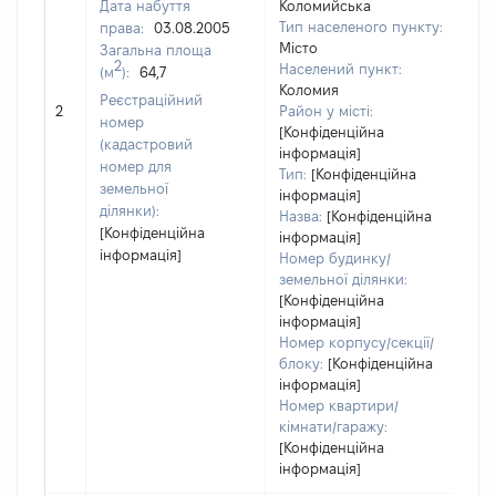
Дата набуття
Коломийська
Тип населеного пункту:
права:
03.08.2005
21
Місто
Загальна площа
Ти
2
Населений пункт:
(м
):
64,7
ва
Коломия
обʼ
Реєстраційний
2
Район у місті:
ва
номер
[Конфіденційна
да
(кадастровий
інформація]
на
номер для
Тип:
[Конфіденційна
пр
земельної
інформація]
ділянки):
Назва:
[Конфіденційна
[Конфіденційна
інформація]
інформація]
Номер будинку/
земельної ділянки:
[Конфіденційна
інформація]
Номер корпусу/секції/
блоку:
[Конфіденційна
інформація]
Номер квартири/
кімнати/гаражу:
[Конфіденційна
інформація]