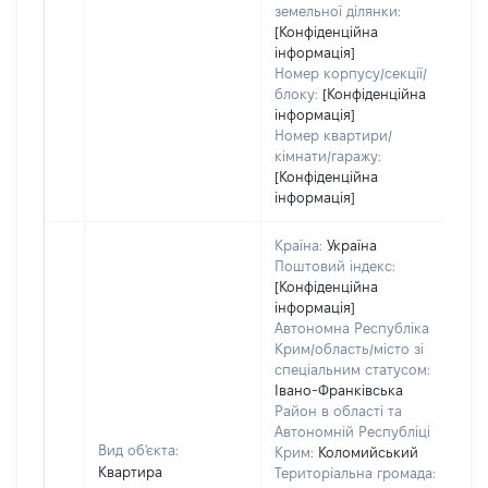
земельної ділянки:
[Конфіденційна
інформація]
Номер корпусу/секції/
блоку:
[Конфіденційна
інформація]
Номер квартири/
кімнати/гаражу:
[Конфіденційна
інформація]
Країна:
Україна
Поштовий індекс:
[Конфіденційна
інформація]
Автономна Республіка
Крим/область/місто зі
спеціальним статусом:
Івано-Франківська
Район в області та
Автономній Республіці
Вид об'єкта:
Крим:
Коломийський
Квартира
Територіальна громада: