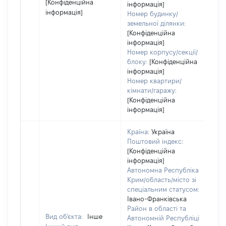
[Конфіденційна
інформація]
інформація]
Номер будинку/
земельної ділянки:
[Конфіденційна
інформація]
Номер корпусу/секції/
блоку:
[Конфіденційна
інформація]
Номер квартири/
кімнати/гаражу:
[Конфіденційна
інформація]
Країна:
Україна
Поштовий індекс:
[Конфіденційна
інформація]
Автономна Республіка
Крим/область/місто зі
спеціальним статусом:
Івано-Франківська
Район в області та
Вид об'єкта:
Інше
Автономній Республіці