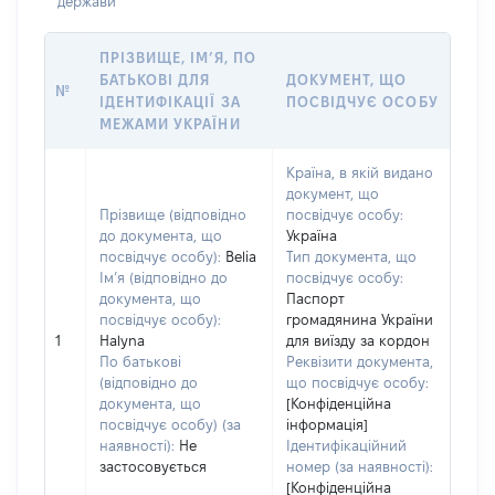
держави
ПРІЗВИЩЕ, ІМ’Я, ПО
БАТЬКОВІ ДЛЯ
ДОКУМЕНТ, ЩО
№
ІДЕНТИФІКАЦІЇ ЗА
ПОСВІДЧУЄ ОСОБУ
МЕЖАМИ УКРАЇНИ
Країна, в якій видано
документ, що
Прізвище (відповідно
посвідчує особу:
до документа, що
Україна
посвідчує особу):
Belia
Тип документа, що
Ім’я (відповідно до
посвідчує особу:
документа, що
Паспорт
посвідчує особу):
громадянина України
1
Halyna
для виїзду за кордон
По батькові
Реквізити документа,
(відповідно до
що посвідчує особу:
документа, що
[Конфіденційна
посвідчує особу) (за
інформація]
наявності):
Не
Ідентифікаційний
застосовується
номер (за наявності):
[Конфіденційна