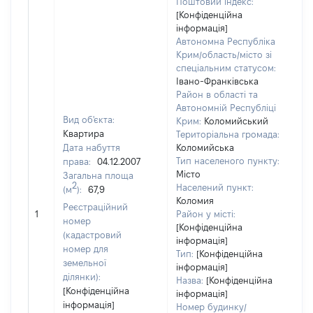
Поштовий індекс:
[Конфіденційна
інформація]
Автономна Республіка
Крим/область/місто зі
спеціальним статусом:
Івано-Франківська
Район в області та
Автономній Республіці
Вид об'єкта:
Крим:
Коломийський
Квартира
Територіальна громада:
Дата набуття
Коломийська
Тип населеного пункту:
права:
04.12.2007
33
Місто
Загальна площа
Ти
2
Населений пункт:
(м
):
67,9
ва
Коломия
обʼ
Реєстраційний
1
Район у місті:
ва
номер
[Конфіденційна
да
(кадастровий
інформація]
на
номер для
Тип:
[Конфіденційна
пр
земельної
інформація]
ділянки):
Назва:
[Конфіденційна
[Конфіденційна
інформація]
інформація]
Номер будинку/