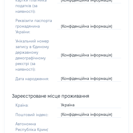
картки платника
податків (за
наявності):
Реквізити паспорта
[Конфіденційна інформація]
громадянина
України:
Унікальний номер
запису в Єдиному
державному
[Конфіденційна інформація]
демографічному
реєстрі (за
наявності):
[Конфіденційна інформація]
Дата народження:
Зареєстроване місце проживання
Україна
Країна:
[Конфіденційна інформація]
Поштовий індекс:
Автономна
Республіка Крим/