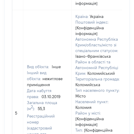
інформація]
Країна:
Україна
Поштовий індекс:
[Конфіденційна
інформація]
Автономна Республіка
Крим/область/місто зі
спеціальним статусом:
Івано-Франківська
Район в області та
Вид об'єкта:
Інше
Автономній Республіці
Інший вид
Крим:
Коломийський
об'єкта:
нежитлове
Територіальна громада:
приміщення
Коломийська
Тип населеного пункту:
Дата набуття
54
Місто
права:
03.10.2019
Ти
Населений пункт:
Загальна площа
ва
2
Коломия
(м
):
55,3
обʼ
5
Район у місті:
ва
Реєстраційний
[Конфіденційна
да
номер
інформація]
на
(кадастровий
Тип:
[Конфіденційна
пр