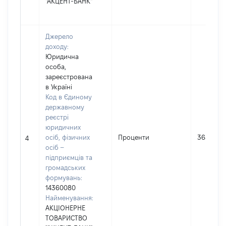
"АКЦЕНТ-БАНК"
Джерело
доходу:
Юридична
особа,
зареєстрована
в Україні
Код в Єдиному
державному
реєстрі
юридичних
осіб, фізичних
Проценти
363
4
осіб –
підприємців та
громадських
формувань:
14360080
Найменування:
АКЦІОНЕРНЕ
ТОВАРИСТВО