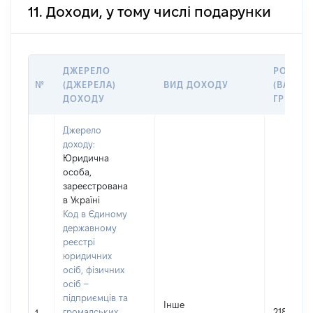
11. Доходи, у тому числі подарунки
ДЖЕРЕЛО
РОЗМІР
№
(ДЖЕРЕЛА)
ВИД ДОХОДУ
(ВАРТІС
ДОХОДУ
ГРН
Джерело
доходу:
Юридична
особа,
зареєстрована
в Україні
Код в Єдиному
державному
реєстрі
юридичних
осіб, фізичних
осіб –
підприємців та
Інше
громадських
2188