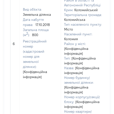
Район в області та
Автономній Республіці
Вид об'єкта:
Крим:
Коломийський
Земельна ділянка
Територіальна громада:
Дата набуття
Коломийська
Тип населеного пункту:
права:
17.10.2018
10
Місто
Загальна площа
Ти
2
Населений пункт:
(м
):
800
ва
Коломия
обʼ
Реєстраційний
6
Район у місті:
ва
номер
[Конфіденційна
да
(кадастровий
інформація]
на
номер для
Тип:
[Конфіденційна
пр
земельної
інформація]
ділянки):
Назва:
[Конфіденційна
[Конфіденційна
інформація]
інформація]
Номер будинку/
земельної ділянки:
[Конфіденційна
інформація]
Номер корпусу/секції/
блоку:
[Конфіденційна
інформація]
Номер квартири/