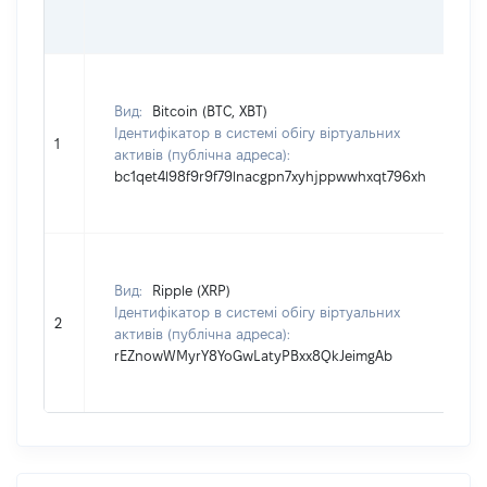
Вид:
Bitcoin (BTC, XBT)
Ідентифікатор в системі обігу віртуальних
1
активів (публічна адреса):
bc1qet4l98f9r9f79lnacgpn7xyhjppwwhxqt796xh
Вид:
Ripple (XRP)
Ідентифікатор в системі обігу віртуальних
2
активів (публічна адреса):
rEZnowWMyrY8YoGwLatyPBxx8QkJeimgAb