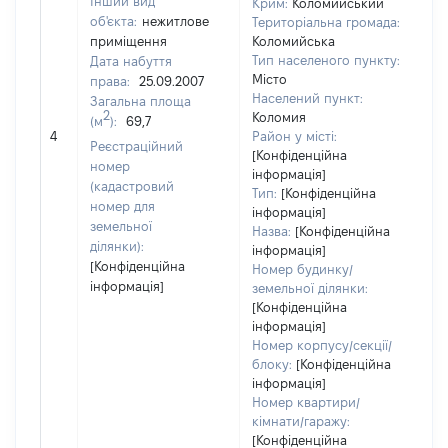
Інший вид
Крим:
Коломийський
об'єкта:
нежитлове
Територіальна громада:
приміщення
Коломийська
Тип населеного пункту:
Дата набуття
Місто
права:
25.09.2007
Населений пункт:
Загальна площа
2
Коломия
(м
):
69,7
[Н
4
Район у місті:
Реєстраційний
[Конфіденційна
номер
інформація]
(кадастровий
Тип:
[Конфіденційна
номер для
інформація]
земельної
Назва:
[Конфіденційна
ділянки):
інформація]
[Конфіденційна
Номер будинку/
інформація]
земельної ділянки:
[Конфіденційна
інформація]
Номер корпусу/секції/
блоку:
[Конфіденційна
інформація]
Номер квартири/
кімнати/гаражу:
[Конфіденційна