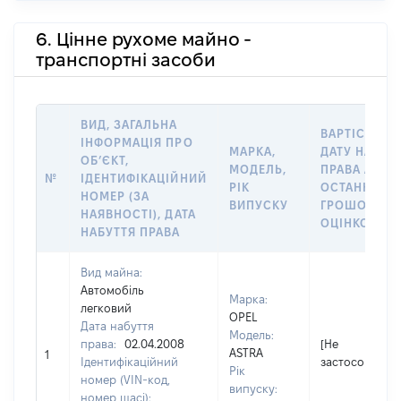
6. Цінне рухоме майно -
транспортні засоби
ВИД, ЗАГАЛЬНА
ВАРТІСТЬ Н
ІНФОРМАЦІЯ ПРО
МАРКА,
ДАТУ НАБУТ
ОБʼЄКТ,
МОДЕЛЬ,
ПРАВА АБО 
№
ІДЕНТИФІКАЦІЙНИЙ
РІК
ОСТАННЬО
НОМЕР (ЗА
ВИПУСКУ
ГРОШОВОЮ
НАЯВНОСТІ), ДАТА
ОЦІНКОЮ, Г
НАБУТТЯ ПРАВА
Вид майна:
Автомобіль
Марка:
легковий
OPEL
Дата набуття
Модель:
права:
02.04.2008
[Не
ASTRA
1
Ідентифікаційний
застосовуєтьс
Рік
номер (VIN-код,
випуску:
номер шасі):