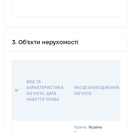
3. Об'єкти нерухомості
ВА
ДА
НА
ВИД ТА
ПР
ХАРАКТЕРИСТИКА
МІСЦЕЗНАХОДЖЕННЯ
№
З
ОБʼЄКТА, ДАТА
ОБʼЄКТА
О
НАБУТТЯ ПРАВА
Г
О
ГР
Країна:
Україна