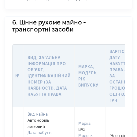
6. Цінне рухоме майно -
транспортні засоби
ВАРТІСТЬ Н
ВИД, ЗАГАЛЬНА
ДАТУ
ІНФОРМАЦІЯ ПРО
НАБУТТЯ
МАРКА,
ОБʼЄКТ,
ПРАВА АБО
МОДЕЛЬ,
№
ІДЕНТИФІКАЦІЙНИЙ
ЗА
РІК
НОМЕР (ЗА
ОСТАННЬО
ВИПУСКУ
НАЯВНОСТІ), ДАТА
ГРОШОВОЮ
НАБУТТЯ ПРАВА
ОЦІНКОЮ,
ГРН
Вид майна:
Автомобіль
Марка:
легковий
ВАЗ
Дата набуття
Модель:
[Член сім'ї