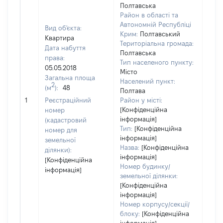
Полтавська
Район в області та
Автономній Республіці
Вид об'єкта:
Крим:
Полтавський
Квартира
Територіальна громада:
Дата набуття
Полтавська
права:
Тип населеного пункту:
05.05.2018
Місто
Загальна площа
Населений пункт:
2
(м
):
48
Полтава
[Не
1
Реєстраційний
Район у місті:
заст
[Конфіденційна
номер
інформація]
(кадастровий
Тип:
[Конфіденційна
номер для
інформація]
земельної
Назва:
[Конфіденційна
ділянки):
інформація]
[Конфіденційна
Номер будинку/
інформація]
земельної ділянки:
[Конфіденційна
інформація]
Номер корпусу/секції/
блоку:
[Конфіденційна