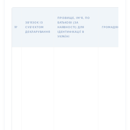
ПРІЗВИЩЕ, ІМʼЯ, ПО
ЗВʼЯЗОК ІЗ
БАТЬКОВІ (ЗА
№
СУБʼЄКТОМ
НАЯВНОСТІ) ДЛЯ
ГРОМАДЯНСТВО
ДЕКЛАРУВАННЯ
ІДЕНТИФІКАЦІЇ В
УКРАЇНІ