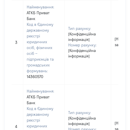
Найменування:
АТКБ Приват
Банк
Код в Єдиному
Тип рахунку:
державному
[Конфіденційна
реєстрі
[Не
інформація]
юридичних
3
застосо
Номер рахунку:
осіб, фізичних
[Конфіденційна
осіб –
інформація]
підприємців та
громадських
формувань:
14360570
Найменування:
АТКБ Приват
Банк
Код в Єдиному
Тип рахунку:
державному
[Конфіденційна
реєстрі
[Не
інформація]
юридичних
4
застосо
Номер рахунку: