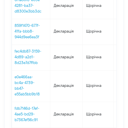
4281-ba37-
Декларація
Щорічна
2021
d8300e3bb3dc
859f1470-677f-
41fa-bbb8-
Декларація
Щорічна
2020
944d9ee6ea3f
fec4db87-3159-
4d89-a2d1-
Декларація
Щорічна
2019
8d23e7d7ffbb
e0e466aa-
bc4a-4739-
Декларація
Щорічна
2018
bb47-
e55ab5bb9b18
fdb7146d-17ef-
4ae5-bd29-
Декларація
Щорічна
2017
b7367ef56c91