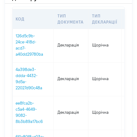
ТИП
ТИП
КОД
ПЕРІ
ДОКУМЕНТА
ДЕКЛАРАЦІЇ
126d5c9b-
24ce-418d-
Декларація
Щорічна
2024
acd7-
a40dd29780ba
4a398de3-
ddda-4432-
Декларація
Щорічна
2023
9d5a-
22027d90c48a
ee8fca2b-
c5a4-4649-
Декларація
Щорічна
2022
9082-
8b3b89a17bc6
6f1a80f8-e03e-