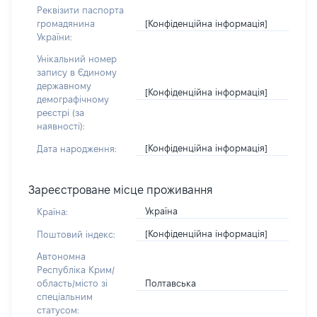
Реквізити паспорта
[Конфіденційна інформація]
громадянина
України:
Унікальний номер
запису в Єдиному
державному
[Конфіденційна інформація]
демографічному
реєстрі (за
наявності):
[Конфіденційна інформація]
Дата народження:
Зареєстроване місце проживання
Україна
Країна:
[Конфіденційна інформація]
Поштовий індекс:
Автономна
Республіка Крим/
Полтавська
область/місто зі
спеціальним
статусом: