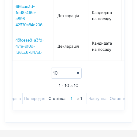
6f6cae3d-
1dd8-416e-
Кандидата
Декларація
2017
a893-
на посаду
42370a54d206
45fceae8-a3fd-
Кандидата
47fe-9f0d-
Декларація
2017
на посаду
f36cc67847bb
1 - 10 з 10
Перша
Попередня
Сторінка
з
1
Наступна
Остання