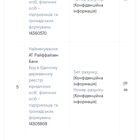
осіб, фізичних
[Конфіденційна
осіб –
інформація]
підприємців та
громадських
формувань:
14360570
Найменування:
АТ Райффайзен
Банк
Код в Єдиному
Тип рахунку:
державному
[Конфіденційна
реєстрі
[Не
інформація]
юридичних
5
застосо
Номер рахунку:
осіб, фізичних
[Конфіденційна
осіб –
інформація]
підприємців та
громадських
формувань:
14305909