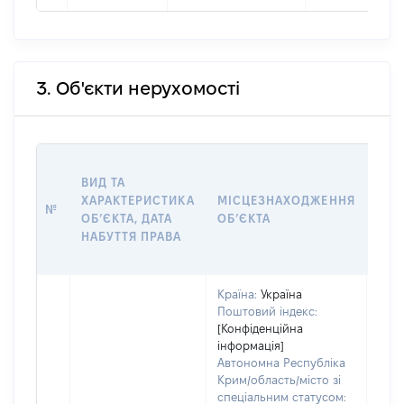
3. Об'єкти нерухомості
ВАР
ВИД ТА
ДАТ
ХАРАКТЕРИСТИКА
МІСЦЕЗНАХОДЖЕННЯ
ПРА
№
ОБʼЄКТА, ДАТА
ОБʼЄКТА
ОС
НАБУТТЯ ПРАВА
ГР
ОЦІ
Країна:
Україна
Поштовий індекс:
[Конфіденційна
інформація]
Автономна Республіка
Крим/область/місто зі
спеціальним статусом: