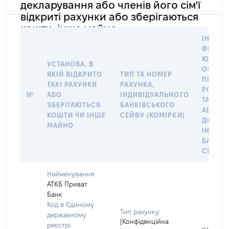
декларування або членів його сім'ї
відкриті рахунки або зберігаються
кошти, інше майно
ІНФОР
ФІЗИЧН
ЮРИДИ
УСТАНОВА, В
ОСОБУ,
ЯКІЙ ВІДКРИТО
ТИП ТА НОМЕР
ПРАВО
ТАКІ РАХУНКИ
РАХУНКА,
РОЗПО
№
АБО
ІНДИВІДУАЛЬНОГО
ТАКИМ
ЗБЕРІГАЮТЬСЯ
БАНКІВСЬКОГО
АБО М
КОШТИ ЧИ ІНШЕ
СЕЙФУ (КОМІРКИ)
ДО
МАЙНО
ІНДИВ
БАНКІ
СЕЙФУ 
Найменування:
АТКБ Приват
Банк
Код в Єдиному
Тип рахунку:
державному
[Конфіденційна
реєстрі