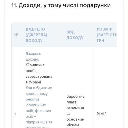
11. Доходи, у тому числі подарунки
ДЖЕРЕЛО
РОЗМІР
ВИД
№
(ДЖЕРЕЛА)
(ВАРТІСТЬ),
ДОХОДУ
ДОХОДУ
ГРН
Джерело
доходу:
Юридична
особа,
зареєстрована
в Україні
Код в Єдиному
державному
Заробітна
реєстрі
плата
юридичних
отримана
осіб, фізичних
за
16764
1
осіб –
основним
підприємців та
місцем
громадських