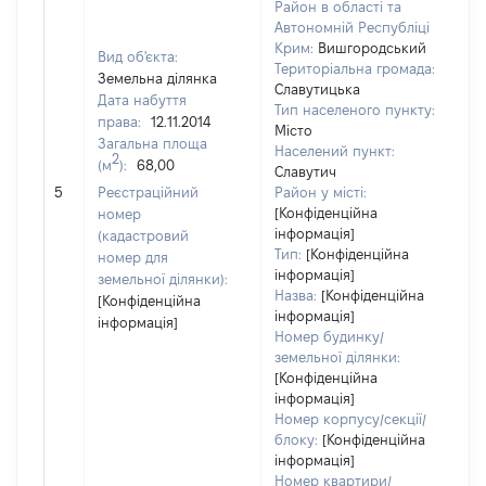
Район в області та
Автономній Республіці
Крим:
Вишгородський
Вид об'єкта:
Територіальна громада:
Земельна ділянка
Славутицька
Дата набуття
Тип населеного пункту:
11
права:
12.11.2014
Місто
Ти
Загальна площа
Населений пункт:
ва
2
(м
):
68,00
Славутич
об
5
Реєстраційний
Район у місті:
ва
[Конфіденційна
номер
да
інформація]
(кадастровий
на
Тип:
[Конфіденційна
номер для
пр
інформація]
земельної ділянки):
Назва:
[Конфіденційна
[Конфіденційна
інформація]
інформація]
Номер будинку/
земельної ділянки:
[Конфіденційна
інформація]
Номер корпусу/секції/
блоку:
[Конфіденційна
інформація]
Номер квартири/