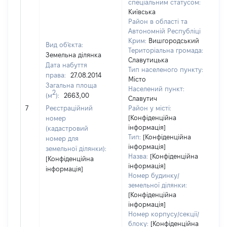
спеціальним статусом:
Київська
Район в області та
Автономній Республіці
Крим:
Вишгородський
Вид об'єкта:
Територіальна громада:
Земельна ділянка
Славутицька
Дата набуття
Тип населеного пункту:
82
права:
27.08.2014
Місто
Ти
Загальна площа
Населений пункт:
ва
2
(м
):
2663,00
Славутич
об
7
Реєстраційний
Район у місті:
ва
[Конфіденційна
номер
да
інформація]
(кадастровий
на
Тип:
[Конфіденційна
номер для
пр
інформація]
земельної ділянки):
Назва:
[Конфіденційна
[Конфіденційна
інформація]
інформація]
Номер будинку/
земельної ділянки:
[Конфіденційна
інформація]
Номер корпусу/секції/
блоку:
[Конфіденційна