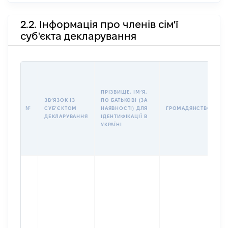
2.2. Інформація про членів сім'ї
суб'єкта декларування
П
І
Б
ПРІЗВИЩЕ, ІМʼЯ,
І
ЗВʼЯЗОК ІЗ
ПО БАТЬКОВІ (ЗА
№
СУБʼЄКТОМ
НАЯВНОСТІ) ДЛЯ
ГРОМАДЯНСТВО
У
ДЕКЛАРУВАННЯ
ІДЕНТИФІКАЦІЇ В
Д
УКРАЇНІ