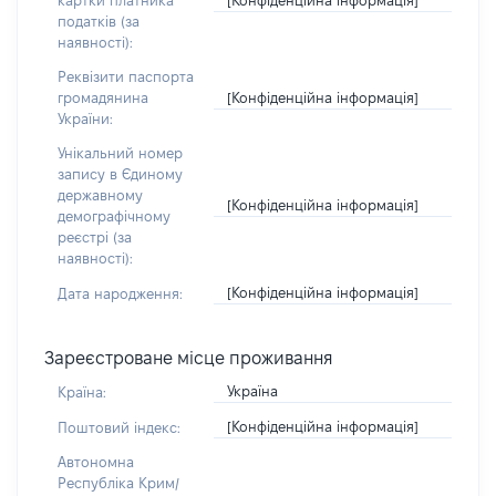
картки платника
податків (за
наявності):
Реквізити паспорта
[Конфіденційна інформація]
громадянина
України:
Унікальний номер
запису в Єдиному
державному
[Конфіденційна інформація]
демографічному
реєстрі (за
наявності):
[Конфіденційна інформація]
Дата народження:
Зареєстроване місце проживання
Україна
Країна:
[Конфіденційна інформація]
Поштовий індекс:
Автономна
Республіка Крим/