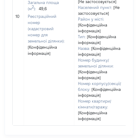
Ти
[Не застосовується]
Загальна площа
ва
2
Населений пункт:
[Не
(м
):
49,6
об
застосовується]
10
Реєстраційний
ва
Район у місті:
номер
да
[Конфіденційна
(кадастровий
інформація]
на
номер для
Тип:
[Конфіденційна
пр
земельної ділянки):
інформація]
[Конфіденційна
Назва:
[Конфіденційна
інформація]
інформація]
Номер будинку/
земельної ділянки:
[Конфіденційна
інформація]
Номер корпусу/секції/
блоку:
[Конфіденційна
інформація]
Номер квартири/
кімнати/гаражу:
[Конфіденційна
інформація]