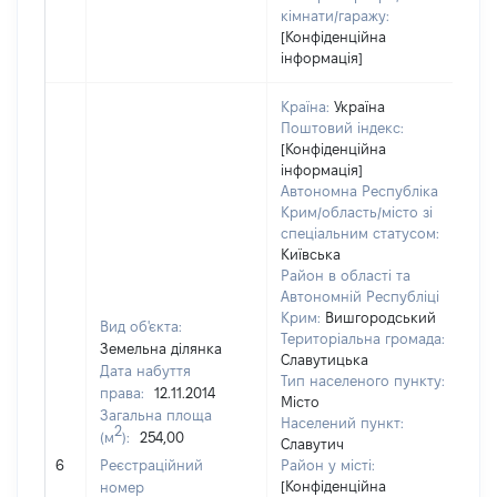
кімнати/гаражу:
[Конфіденційна
інформація]
Країна:
Україна
Поштовий індекс:
[Конфіденційна
інформація]
Автономна Республіка
Крим/область/місто зі
спеціальним статусом:
Київська
Район в області та
Автономній Республіці
Крим:
Вишгородський
Вид об'єкта:
Територіальна громада:
Земельна ділянка
Славутицька
Дата набуття
Тип населеного пункту:
44
права:
12.11.2014
Місто
Ти
Загальна площа
Населений пункт:
ва
2
(м
):
254,00
Славутич
об
6
Реєстраційний
Район у місті:
ва
[Конфіденційна
номер
да