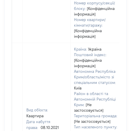
Номер корпусу/секції/
блоку:
[Конфіденційна
інформація]
Номер квартири/
кімнати/гаражу:
[Конфіденційна
інформація]
Країна:
Україна
Поштовий індекс:
[Конфіденційна
інформація]
Автономна Республіка
Крим/область/місто зі
спеціальним статусом:
Київ
Район в області та
Автономній Республіці
Крим:
[Не
Вид об'єкта:
застосовується]
Квартира
Територіальна громада:
[Не застосовується]
Дата набуття
11
Тип населеного пункту:
права:
08.10.2021