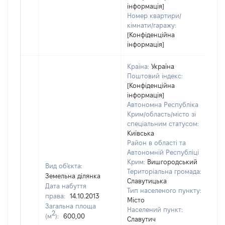
інформація]
Номер квартири/
кімнати/гаражу:
[Конфіденційна
інформація]
Країна:
Україна
Поштовий індекс:
[Конфіденційна
інформація]
Автономна Республіка
Крим/область/місто зі
спеціальним статусом:
Київська
Район в області та
Автономній Республіці
Крим:
Вишгородський
Вид об'єкта:
Територіальна громада:
Земельна ділянка
Славутицька
Дата набуття
Тип населеного пункту:
18
права:
14.10.2013
Місто
Ти
Загальна площа
Населений пункт:
ва
2
(м
):
600,00
Славутич
об