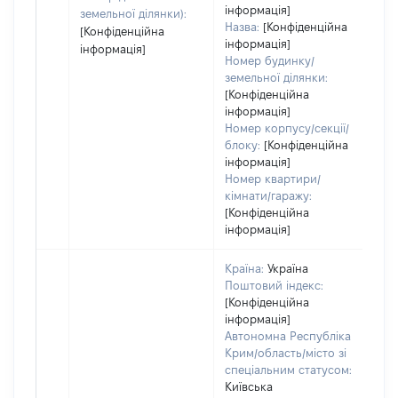
пр
інформація]
земельної ділянки):
Назва:
[Конфіденційна
[Конфіденційна
інформація]
інформація]
Номер будинку/
земельної ділянки:
[Конфіденційна
інформація]
Номер корпусу/секції/
блоку:
[Конфіденційна
інформація]
Номер квартири/
кімнати/гаражу:
[Конфіденційна
інформація]
Країна:
Україна
Поштовий індекс:
[Конфіденційна
інформація]
Автономна Республіка
Крим/область/місто зі
спеціальним статусом:
Київська