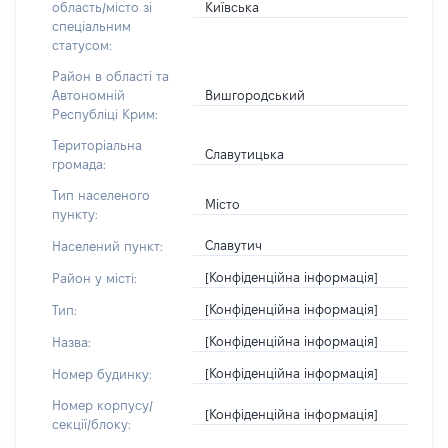
Київська
область/місто зі
спеціальним
статусом:
Район в області та
Вишгородський
Автономній
Республіці Крим:
Територіальна
Славутицька
громада:
Тип населеного
Місто
пункту:
Славутич
Населений пункт:
[Конфіденційна інформація]
Район у місті:
[Конфіденційна інформація]
Тип:
[Конфіденційна інформація]
Назва:
[Конфіденційна інформація]
Номер будинку:
Номер корпусу/
[Конфіденційна інформація]
секції/блоку: