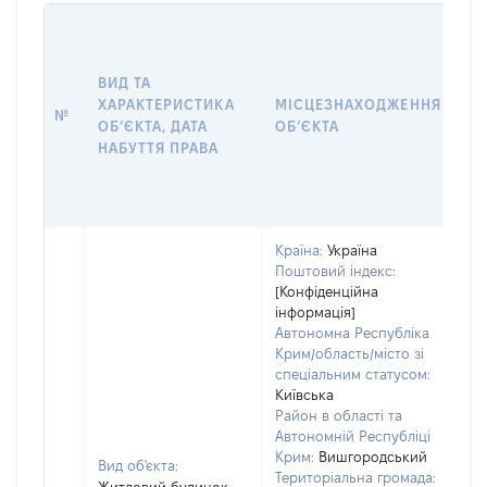
ВА
Д
Н
ВИД ТА
П
ХАРАКТЕРИСТИКА
МІСЦЕЗНАХОДЖЕННЯ
№
З
ОБʼЄКТА, ДАТА
ОБʼЄКТА
О
НАБУТТЯ ПРАВА
Г
О
Г
Країна:
Україна
Поштовий індекс:
[Конфіденційна
інформація]
Автономна Республіка
Крим/область/місто зі
спеціальним статусом:
Київська
Район в області та
Автономній Республіці
Крим:
Вишгородський
Вид об'єкта:
Територіальна громада: