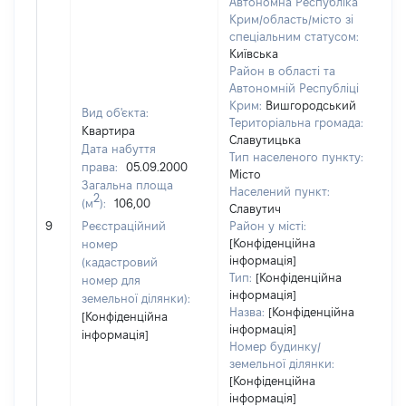
Автономна Республіка
Крим/область/місто зі
спеціальним статусом:
Київська
Район в області та
Автономній Республіці
Крим:
Вишгородський
Вид об'єкта:
Територіальна громада:
Квартира
Славутицька
Дата набуття
Тип населеного пункту:
28
права:
05.09.2000
Місто
Ти
Загальна площа
Населений пункт:
ва
2
(м
):
106,00
Славутич
об
9
Реєстраційний
Район у місті:
ва
[Конфіденційна
номер
да
інформація]
(кадастровий
на
Тип:
[Конфіденційна
номер для
пр
інформація]
земельної ділянки):
Назва:
[Конфіденційна
[Конфіденційна
інформація]
інформація]
Номер будинку/
земельної ділянки:
[Конфіденційна
інформація]