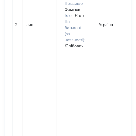
Прізвище:
Фомічев
Ім'я:
Єгор
По
2
син
Україна
Д
батькові
(за
наявності):
Юрійович