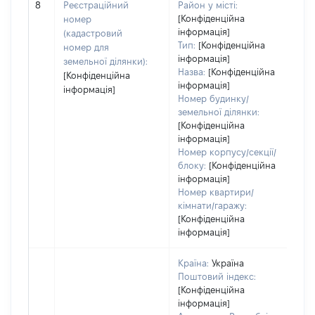
8
Реєстраційний
Район у місті:
ва
[Конфіденційна
номер
да
інформація]
(кадастровий
на
Тип:
[Конфіденційна
номер для
пр
інформація]
земельної ділянки):
Назва:
[Конфіденційна
[Конфіденційна
інформація]
інформація]
Номер будинку/
земельної ділянки:
[Конфіденційна
інформація]
Номер корпусу/секції/
блоку:
[Конфіденційна
інформація]
Номер квартири/
кімнати/гаражу:
[Конфіденційна
інформація]
Країна:
Україна
Поштовий індекс:
[Конфіденційна
інформація]