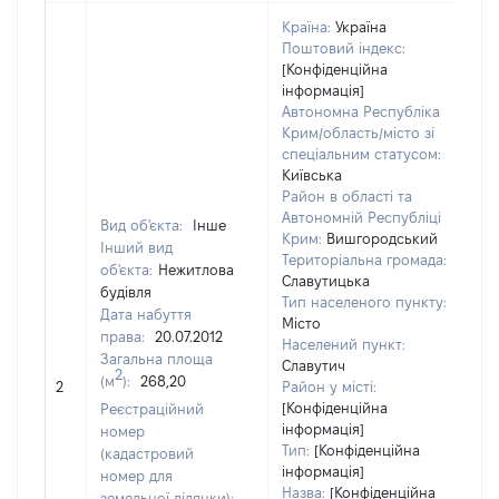
Країна:
Україна
Поштовий індекс:
[Конфіденційна
інформація]
Автономна Республіка
Крим/область/місто зі
спеціальним статусом:
Київська
Район в області та
Автономній Республіці
Вид об'єкта:
Інше
Крим:
Вишгородський
Інший вид
Територіальна громада:
об'єкта:
Нежитлова
Славутицька
будівля
Тип населеного пункту:
35
Дата набуття
Місто
Ти
права:
20.07.2012
Населений пункт:
ва
Загальна площа
Славутич
об
2
(м
):
268,20
2
Район у місті:
ва
[Конфіденційна
Реєстраційний
да
інформація]
номер
на
Тип:
[Конфіденційна
(кадастровий
пр
інформація]
номер для
Назва:
[Конфіденційна
земельної ділянки):