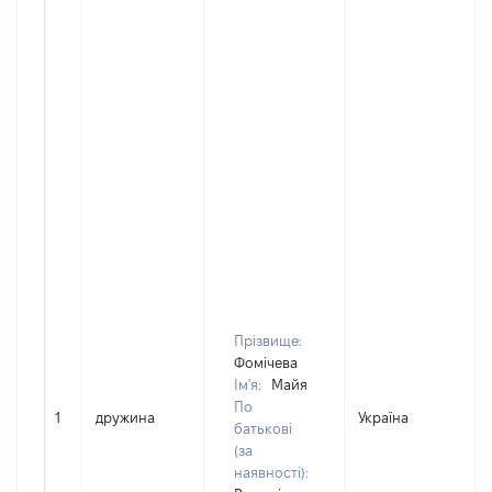
Прізвище:
Фомічева
Ім'я:
Майя
По
1
дружина
Україна
Д
батькові
(за
наявності):