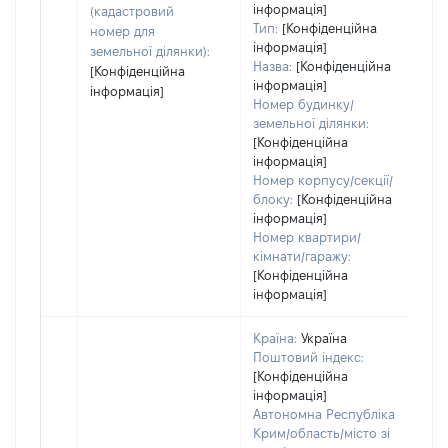
інформація]
(кадастровий
на
Тип:
[Конфіденційна
номер для
пр
інформація]
земельної ділянки):
Назва:
[Конфіденційна
[Конфіденційна
інформація]
інформація]
Номер будинку/
земельної ділянки:
[Конфіденційна
інформація]
Номер корпусу/секції/
блоку:
[Конфіденційна
інформація]
Номер квартири/
кімнати/гаражу:
[Конфіденційна
інформація]
Країна:
Україна
Поштовий індекс:
[Конфіденційна
інформація]
Автономна Республіка
Крим/область/місто зі