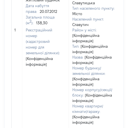
Житловий будинок
Славутицька
Дата набуття
Тип населеного пункту:
19
права:
20.07.2012
Місто
Ти
Загальна площа
Населений пункт:
ва
2
(м
):
138,30
Славутич
об
1
Реєстраційний
Район у місті:
ва
[Конфіденційна
номер
да
інформація]
(кадастровий
на
Тип:
[Конфіденційна
номер для
пр
інформація]
земельної ділянки):
Назва:
[Конфіденційна
[Конфіденційна
інформація]
інформація]
Номер будинку/
земельної ділянки:
[Конфіденційна
інформація]
Номер корпусу/секції/
блоку:
[Конфіденційна
інформація]
Номер квартири/
кімнати/гаражу:
[Конфіденційна
інформація]