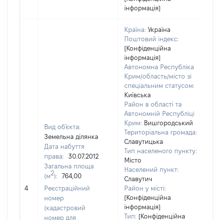
інформація]
Країна:
Україна
Поштовий індекс:
[Конфіденційна
інформація]
Автономна Республіка
Крим/область/місто зі
спеціальним статусом:
Київська
Район в області та
Автономній Республіці
Крим:
Вишгородський
Вид об'єкта:
Територіальна громада:
Земельна ділянка
Славутицька
Дата набуття
Тип населеного пункту:
13
права:
30.07.2012
Місто
Ти
Загальна площа
Населений пункт:
ва
2
(м
):
764,00
Славутич
об
4
Реєстраційний
Район у місті:
ва
[Конфіденційна
номер
да
інформація]
(кадастровий
на
Тип:
[Конфіденційна
номер для