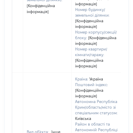
інформація]
[Конфіденційна
Номер будинку/
інформація]
земельної ділянки:
[Конфіденційна
інформація]
Номер корпусу/секції/
блоку:
[Конфіденційна
інформація]
Номер квартири/
кімнати/гаражу:
[Конфіденційна
інформація]
Країна:
Україна
Поштовий індекс:
[Конфіденційна
інформація]
Автономна Республіка
Крим/область/місто зі
спеціальним статусом:
Київська
Район в області та
Автономній Республіці
Вид об'єкта:
Інше