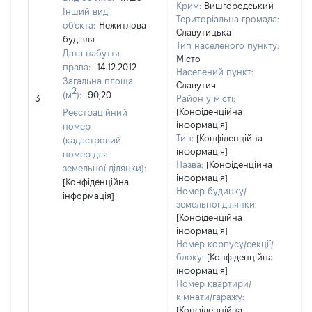
Крим:
Вишгородський
Інший вид
Територіальна громада:
об'єкта:
Нежитлова
Славутицька
будівля
Тип населеного пункту:
15
Дата набуття
Місто
Ти
права:
14.12.2012
Населений пункт:
ва
Загальна площа
Славутич
об
2
(м
):
90,20
3
Район у місті:
ва
[Конфіденційна
Реєстраційний
да
інформація]
номер
на
Тип:
[Конфіденційна
(кадастровий
пр
інформація]
номер для
Назва:
[Конфіденційна
земельної ділянки):
інформація]
[Конфіденційна
Номер будинку/
інформація]
земельної ділянки:
[Конфіденційна
інформація]
Номер корпусу/секції/
блоку:
[Конфіденційна
інформація]
Номер квартири/
кімнати/гаражу:
[Конфіденційна