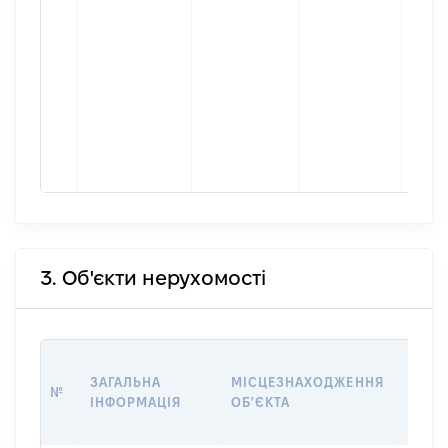
[Конф
інфор
Місц
факт
прож
збіга
заре
місц
прож
3. Об'єкти нерухомості
ВАРТ
ЗАГАЛЬНА
МІСЦЕЗНАХОДЖЕННЯ
НА Д
№
ІНФОРМАЦІЯ
ОБ'ЄКТА
НАБУ
ПРАВ