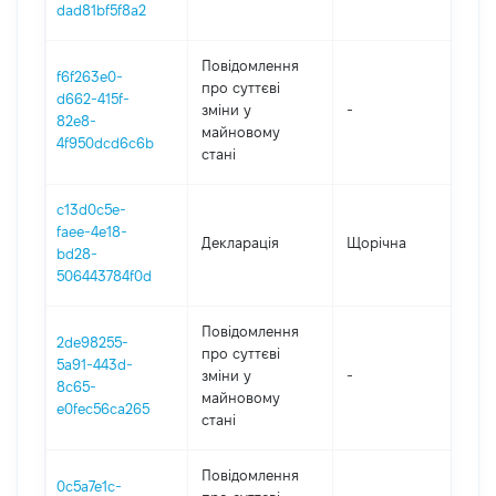
dad81bf5f8a2
Повідомлення
f6f263e0-
про суттєві
d662-415f-
зміни y
-
202
82e8-
майновому
4f950dcd6c6b
стані
c13d0c5e-
faee-4e18-
Декларація
Щорічна
202
bd28-
506443784f0d
Повідомлення
2de98255-
про суттєві
5a91-443d-
зміни y
-
202
8c65-
майновому
e0fec56ca265
стані
Повідомлення
0c5a7e1c-