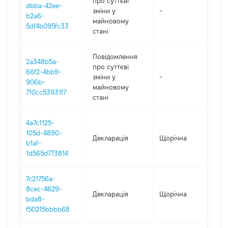
про суттєві
dbba-42ee-
зміни y
-
202
b2a6-
майновому
5df4b095fc33
стані
Повідомлення
2a348b5a-
про суттєві
66f2-4bb9-
зміни y
-
202
906b-
майновому
710cc53931f7
стані
4a7c1125-
105d-4890-
Декларація
Щорічна
202
b1af-
1d565d773814
7c21756a-
8cec-4629-
Декларація
Щорічна
202
bda8-
f50215bbbb68