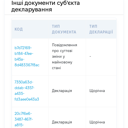
Інші документи суб'єкта
декларування
ТИП
ТИП
КОД
ПЕ
ДОКУМЕНТА
ДЕКЛАРАЦІЇ
Повідомлення
b7d72169-
про суттєві
b184-47ee-
зміни y
-
202
b45a-
майновому
8d483367f8ac
стані
7350a63d-
ddab-4357-
Декларація
Щорічна
202
a435-
fd3aee0e43a3
20c7f6e6-
3487-467f-
Декларація
Щорічна
202
a815-