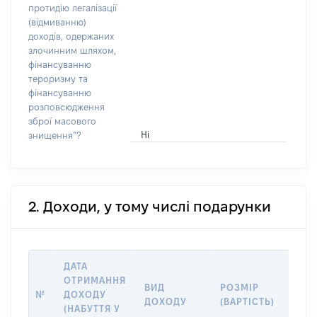
протидію легалізації
(відмиванню)
доходів, одержаних
злочинним шляхом,
фінансуванню
тероризму та
фінансуванню
розповсюдження
зброї масового
Ні
знищення”?
2. Доходи, у тому числі подарунки
ДАТА
ОТРИМАННЯ
ВИД
РОЗМІР
ІНФ
№
ДОХОДУ
ДОХОДУ
(ВАРТІСТЬ)
ПРО
(НАБУТТЯ У