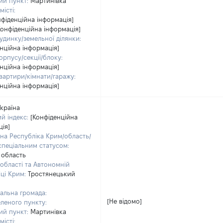
ий пункт:
Мартинівка
місті:
нфіденційна інформація]
Конфіденційна інформація]
удинку/земельної ділянки:
нційна інформація]
рпусу/секції/блоку:
нційна інформація]
вартири/кімнати/гаражу:
нційна інформація]
Україна
й індекс:
[Конфіденційна
ія]
на Республіка Крим/область/
 спеціальним статусом:
 область
області та Автономній
ці Крим:
Тростянецький
альна громада:
[Не відомо]
леного пункту:
ий пункт:
Мартинівка
місті: