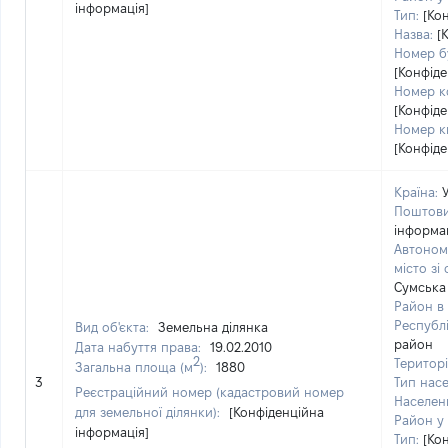
інформація]
Тип:
[Ко
Назва:
[
Номер б
[Конфіде
Номер ко
[Конфіде
Номер к
[Конфіде
Країна:
Поштови
інформац
Автоном
місто зі
Сумська
Район в 
Республі
Вид об'єкта:
Земельна ділянка
район
Дата набуття права:
19.02.2010
2
Територі
Загальна площа (м
):
1880
3
Тип насе
Реєстраційний номер (кадастровий номер
Населен
для земельної ділянки):
[Конфіденційна
Район у 
інформація]
Тип:
[Ко