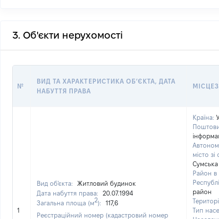
3. Об'єкти нерухомості
ВИД ТА ХАРАКТЕРИСТИКА ОБʼЄКТА, ДАТА
№
МІСЦЕЗ
НАБУТТЯ ПРАВА
Країна:
Поштови
інформац
Автоном
місто зі
Сумська
Район в 
Республі
Вид об'єкта:
Житловий будинок
район
Дата набуття права:
20.07.1994
2
Територі
Загальна площа (м
):
117,6
1
Тип насе
Реєстраційний номер (кадастровий номер