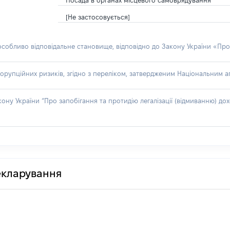
Посада в органах місцевого самоврядування
[Не застосовується]
 особливо відповідальне становище, відповідно до Закону України «Про
орупційних ризиків, згідно з переліком, затвердженим Національним аг
акону України “Про запобігання та протидію легалізації (відмиванню) 
декларування