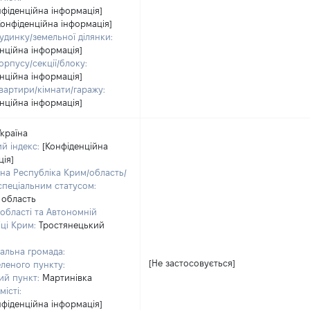
нфіденційна інформація]
Конфіденційна інформація]
удинку/земельної ділянки:
нційна інформація]
рпусу/секції/блоку:
нційна інформація]
вартири/кімнати/гаражу:
нційна інформація]
Україна
й індекс:
[Конфіденційна
ія]
на Республіка Крим/область/
 спеціальним статусом:
 область
області та Автономній
ці Крим:
Тростянецький
альна громада:
[Не застосовується]
леного пункту:
ий пункт:
Мартинівка
місті:
нфіденційна інформація]