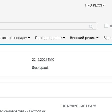
Й
ПРО РЕЄСТР
ш
атегорія посади:
Період подання:
Високий ризик:
Відп
22.12.2021 11:10
Декларація
01.02.2021 - 30.09.2021
ого самоврядування (охоплює