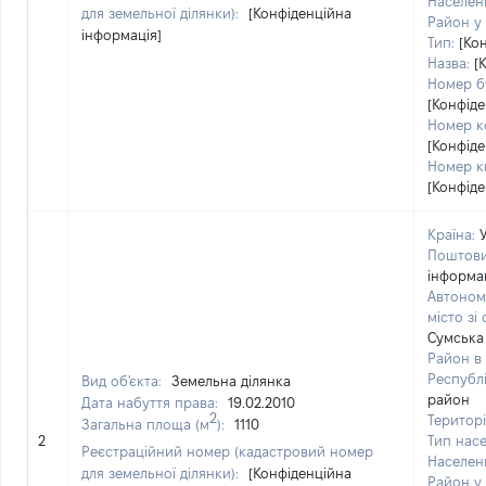
Населен
для земельної ділянки):
[Конфіденційна
Район у 
інформація]
Тип:
[Ко
Назва:
[
Номер б
[Конфіде
Номер ко
[Конфіде
Номер к
[Конфіде
Країна:
Поштови
інформац
Автоном
місто зі
Сумська
Район в 
Республі
Вид об'єкта:
Земельна ділянка
район
Дата набуття права:
19.02.2010
2
Територі
Загальна площа (м
):
1110
2
Тип насе
Реєстраційний номер (кадастровий номер
Населен
для земельної ділянки):
[Конфіденційна
Район у 