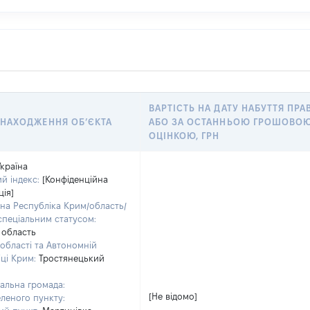
ВАРТІСТЬ НА ДАТУ НАБУТТЯ ПРА
НАХОДЖЕННЯ ОБʼЄКТА
АБО ЗА ОСТАННЬОЮ ГРОШОВО
ОЦІНКОЮ, ГРН
Україна
й індекс:
[Конфіденційна
ія]
на Республіка Крим/область/
 спеціальним статусом:
 область
області та Автономній
ці Крим:
Тростянецький
альна громада:
[Не відомо]
леного пункту: