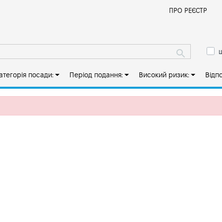
Й
ПРО РЕЄСТР
ш
атегорія посади:
Період подання:
Високий ризик:
Відп