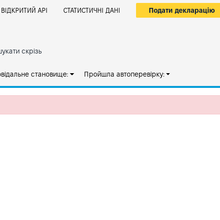
Подати декларацію
ВІДКРИТИЙ АРІ
СТАТИСТИЧНІ ДАНІ
укати скрізь
овідальне становище:
Пройшла автоперевірку: