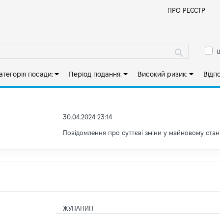
Й
ПРО РЕЄСТР
ш
атегорія посади:
Період подання:
Високий ризик:
Відп
30.04.2024 23:14
Повідомлення про суттєві зміни у майновому стан
ЖУПАНИН