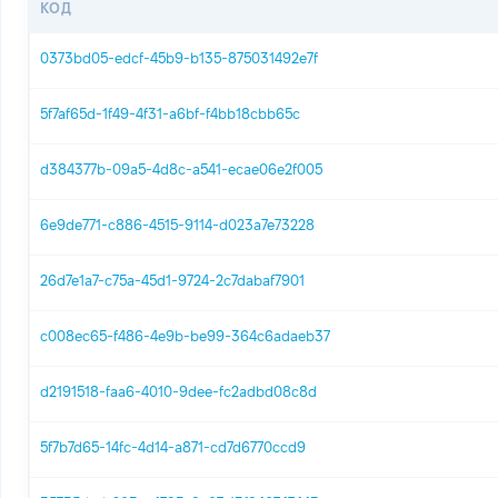
КОД
0373bd05-edcf-45b9-b135-875031492e7f
5f7af65d-1f49-4f31-a6bf-f4bb18cbb65c
d384377b-09a5-4d8c-a541-ecae06e2f005
6e9de771-c886-4515-9114-d023a7e73228
26d7e1a7-c75a-45d1-9724-2c7dabaf7901
c008ec65-f486-4e9b-be99-364c6adaeb37
d2191518-faa6-4010-9dee-fc2adbd08c8d
5f7b7d65-14fc-4d14-a871-cd7d6770ccd9