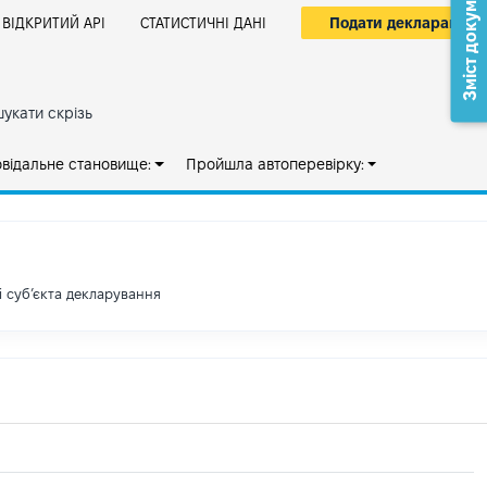
Зміст документа
Подати декларацію
ВІДКРИТИЙ АРІ
СТАТИСТИЧНІ ДАНІ
укати скрізь
овідальне становище:
Пройшла автоперевірку:
і субʼєкта декларування