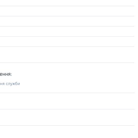
ення:
ння служби