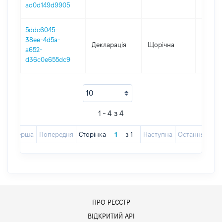
ad0d149d9905
5ddc6045-
38ee-4d5a-
Декларація
Щорічна
2017
a652-
d36c0e655dc9
1 - 4 з 4
Перша
Попередня
Сторінка
з
1
Наступна
Остання
ПРО РЕЄСТР
ВІДКРИТИЙ АРІ