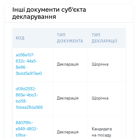
Інші документи суб'єкта
декларування
ТИП
ТИП
КОД
ПЕРІ
ДОКУМЕНТА
ДЕКЛАРАЦІЇ
ad58e107-
632c-44a5-
Декларація
Щорічна
2025
8e96-
5bdd5a917ae0
d09d2532-
865e-4bb3-
Декларація
Щорічна
2024
bd38-
1bbea28da566
8407f9fc-
e949-4802-
Кандидата
Декларація
2023
b9ba-
на посаду