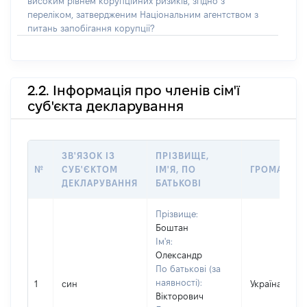
високим рівнем корупційних ризиків, згідно з
переліком, затвердженим Національним агентством з
питань запобігання корупції?
2.2. Інформація про членів сім'ї
суб'єкта декларування
ЗВ'ЯЗОК ІЗ
ПРІЗВИЩЕ,
№
СУБ'ЄКТОМ
ІМ'Я, ПО
ГРОМАДЯН
ДЕКЛАРУВАННЯ
БАТЬКОВІ
Прізвище:
Боштан
Ім'я:
Олександр
По батькові (за
наявності):
1
син
Україна
Вікторович