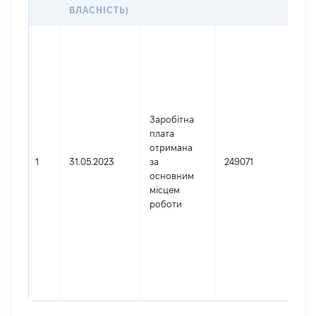
ДО
ВЛАСНІСТЬ)
Дже
Юр
осо
зар
в У
Най
Заробітна
ВЕ
плата
СУ
отримана
Код
1
31.05.2023
за
249071
де
основним
реє
місцем
юр
роботи
осі
осі
під
гро
фор
417