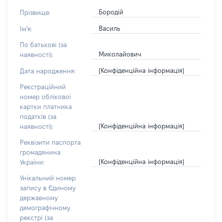
Бородій
Прізвище:
Василь
Ім'я:
По батькові (за
Миколайович
наявності):
[Конфіденційна інформація]
Дата народження:
Реєстраційний
номер облікової
картки платника
податків (за
[Конфіденційна інформація]
наявності):
Реквізити паспорта
громадянина
[Конфіденційна інформація]
України:
Унікальний номер
запису в Єдиному
державному
демографічному
реєстрі (за