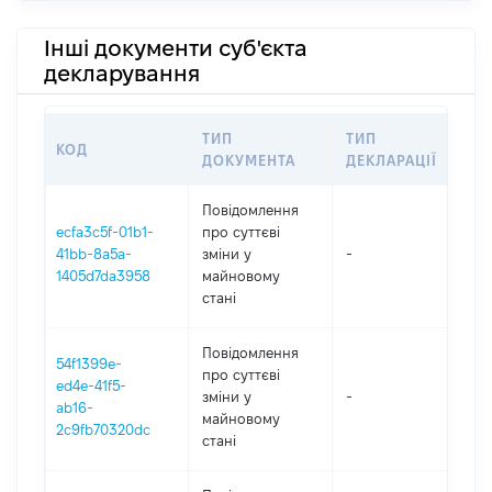
Інші документи суб'єкта
декларування
ТИП
ТИП
КОД
ПЕ
ДОКУМЕНТА
ДЕКЛАРАЦІЇ
Повідомлення
ecfa3c5f-01b1-
про суттєві
41bb-8a5a-
зміни y
-
202
1405d7da3958
майновому
стані
Повідомлення
54f1399e-
про суттєві
ed4e-41f5-
зміни y
-
202
ab16-
майновому
2c9fb70320dc
стані