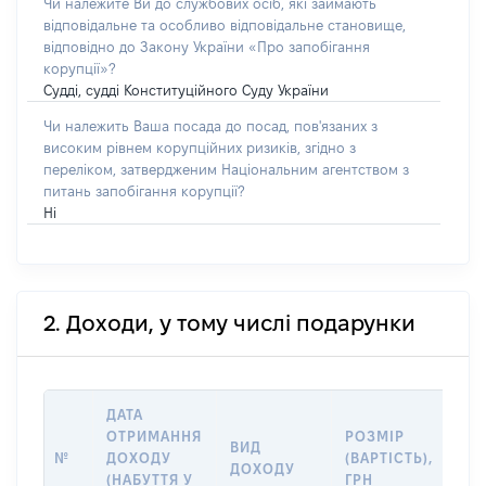
Чи належите Ви до службових осіб, які займають
відповідальне та особливо відповідальне становище,
відповідно до Закону України «Про запобігання
корупції»?
Судді, судді Конституційного Суду України
Чи належить Ваша посада до посад, пов'язаних з
високим рівнем корупційних ризиків, згідно з
переліком, затвердженим Національним агентством з
питань запобігання корупції?
Ні
2. Доходи, у тому числі подарунки
ДАТА
ІН
ОТРИМАННЯ
РОЗМІР
ВИД
ПР
№
ДОХОДУ
(ВАРТІСТЬ),
ДОХОДУ
(Д
(НАБУТТЯ У
ГРН