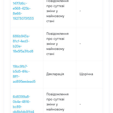
Повідомлення
147f7d6c-
про суттєві
e568-425b-
зміни y
-
202
8e66-
майновому
19273073f533
стані
Повідомлення
686b943a-
про суттєві
81cf-4ed3-
зміни y
-
202
b20e-
майновому
18e5f5a3fbd8
стані
19bc9fb7-
b5d5-4f4c-
Декларація
Щорічна
202
8ff1-
ad895eedead5
Повідомлення
6d8399a8-
про суттєві
0b4e-4816-
зміни y
-
202
bc89-
майновому
db8bfdb91fd4