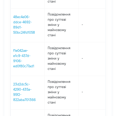
стані
Повідомлення
48ec4e06-
про суттєві
ddce-4692-
зміни y
-
202
89d1-
майновому
50bc24fd1058
стані
Повідомлення
f1e042ae-
про суттєві
e1c9-437d-
зміни y
-
202
9106-
майновому
ed0f80c77ad1
стані
Повідомлення
23d2dc5c-
про суттєві
4290-435a-
зміни y
-
202
95f2-
майновому
822aba701366
стані
Повідомлення