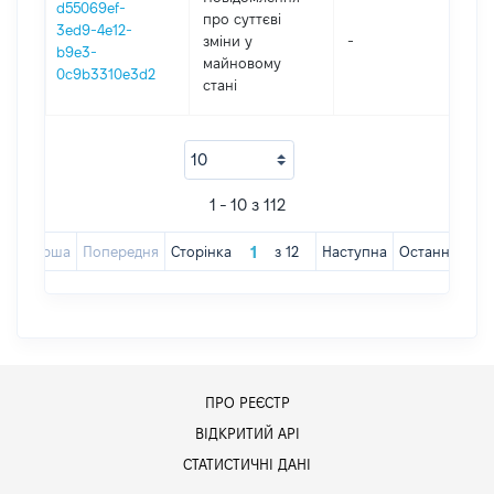
d55069ef-
про суттєві
3ed9-4e12-
зміни y
-
202
b9e3-
майновому
0c9b3310e3d2
стані
1 - 10 з 112
Перша
Попередня
Сторінка
з
12
Наступна
Остання
ПРО РЕЄСТР
ВІДКРИТИЙ АРІ
СТАТИСТИЧНІ ДАНІ