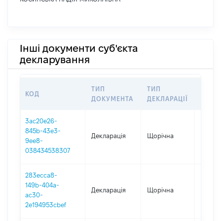
Інші документи суб'єкта
декларування
ТИП
ТИП
КОД
ПЕРІ
ДОКУМЕНТА
ДЕКЛАРАЦІЇ
3ac20e26-
845b-43e3-
Декларація
Щорічна
2025
9ee8-
038434538307
283ecca8-
149b-404a-
Декларація
Щорічна
2024
ac30-
2e194953cbef