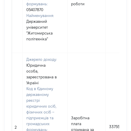
формувань:
роботи
05407870
Найменування:
Державний
університет
"Житомирська
політехніка"
Джерело доходу:
Юридична
особа,
зареєстрована в
Україні
Код в Єдиному
державному
реєстрі
юридичних осіб,
фізичних осіб –
підприємців та
Заробітна
громадських
плата
33755
2
формувань:
отримана за