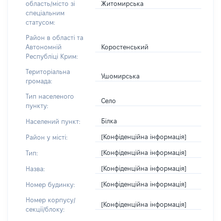
Житомирська
область/місто зі
спеціальним
статусом:
Район в області та
Коростенський
Автономній
Республіці Крим:
Територіальна
Ушомирська
громада:
Тип населеного
Село
пункту:
Білка
Населений пункт:
[Конфіденційна інформація]
Район у місті:
[Конфіденційна інформація]
Тип:
[Конфіденційна інформація]
Назва:
[Конфіденційна інформація]
Номер будинку:
Номер корпусу/
[Конфіденційна інформація]
секції/блоку: