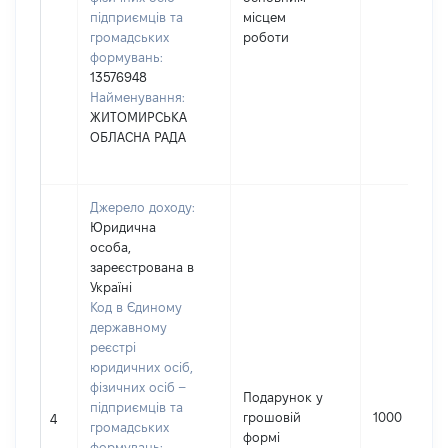
підприємців та
місцем
громадських
роботи
формувань:
13576948
Найменування:
ЖИТОМИРСЬКА
ОБЛАСНА РАДА
Джерело доходу:
Юридична
особа,
зареєстрована в
Україні
Код в Єдиному
державному
реєстрі
юридичних осіб,
фізичних осіб –
Подарунок у
підприємців та
грошовій
1000
4
громадських
формі
формувань: