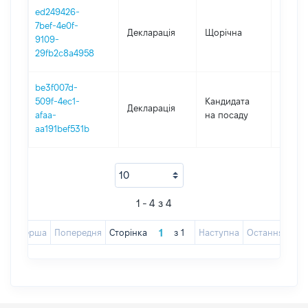
ed249426-
7bef-4e0f-
Декларація
Щорічна
2023
9109-
29fb2c8a4958
be3f007d-
509f-4ec1-
Кандидата
Декларація
2021
afaa-
на посаду
aa191bef531b
1 - 4 з 4
Перша
Попередня
Сторінка
з
1
Наступна
Остання