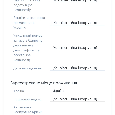
картки платника
податків (за
наявності):
Реквізити паспорта
[Конфіденційна інформація]
громадянина
України:
Унікальний номер
запису в Єдиному
державному
[Конфіденційна інформація]
демографічному
реєстрі (за
наявності):
[Конфіденційна інформація]
Дата народження:
Зареєстроване місце проживання
Україна
Країна:
[Конфіденційна інформація]
Поштовий індекс:
Автономна
Республіка Крим/