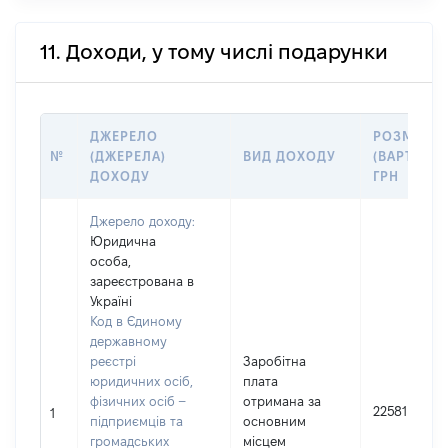
11. Доходи, у тому числі подарунки
ДЖЕРЕЛО
РОЗМІР
№
(ДЖЕРЕЛА)
ВИД ДОХОДУ
(ВАРТІСТЬ)
ДОХОДУ
ГРН
Джерело доходу:
Юридична
особа,
зареєстрована в
Україні
Код в Єдиному
державному
реєстрі
Заробітна
юридичних осіб,
плата
фізичних осіб –
отримана за
22581
1
підприємців та
основним
громадських
місцем