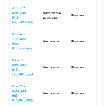
dcbf6017-
6f01-41ab-
Виправлена
Щорічна
202
9112-
декларація
bb2ba81372db
62cdaed8-
7f0c-465d-
Декларація
Щорічна
202
80bc-
6c5533adfeba
8337c815-
09d7-492f-
Декларація
Щорічна
202
9a1e-
c9b5664daab1
bfb7322a-
95c4-401f-
Декларація
Щорічна
202
9b7f-
0c4a164ba89b