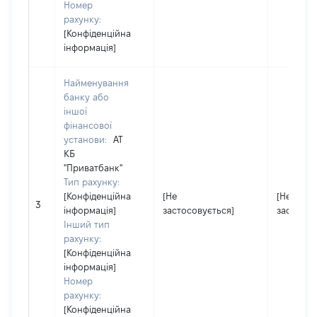
Номер
рахунку:
[Конфіденційна
інформація]
Найменування
банку або
іншої
фінансової
установи:
АТ
КБ
"Приватбанк"
Тип рахунку:
[Конфіденційна
[Не
[Не
3
інформація]
застосовується]
застосов
Інший тип
рахунку:
[Конфіденційна
інформація]
Номер
рахунку:
[Конфіденційна