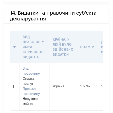
14. Видатки та правочини суб'єкта
декларування
ВИД
КРАЇНА, У
ПРАВОЧИНУ,
ДАТА
ЯКІЙ БУЛО
№
ЯКИЙ
РОЗМІР
ВЧИН
ЗДІЙСНЕНО
СПРИЧИНИВ
ВИДАТ
ВИДАТКИ
ВИДАТОК
Вид
правочину:
Оплата
послуг
Україна
102742
15.02.2
1
Предмет
правочину:
Нерухоме
майно