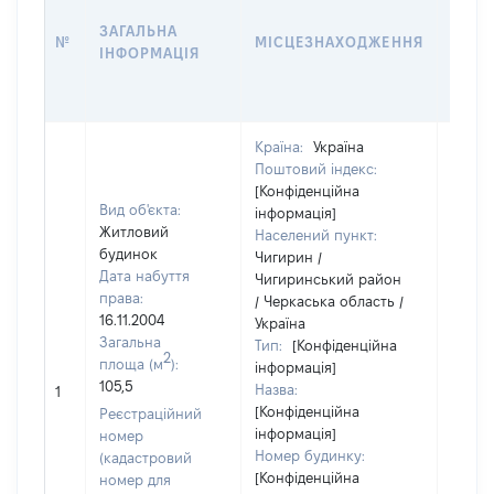
ДАТУ
ЗАГАЛЬНА
ПРАВ
№
МІСЦЕЗНАХОДЖЕННЯ
ІНФОРМАЦІЯ
ОСТ
ГРО
ОЦІ
Країна:
Україна
Поштовий індекс:
[Конфіденційна
Вид об'єкта:
інформація]
Житловий
Населений пункт:
будинок
Чигирин /
Дата набуття
Чигиринський район
права:
/ Черкаська область /
16.11.2004
Україна
Загальна
Тип:
[Конфіденційна
2
площа (м
):
інформація]
[Не
105,5
Назва:
1
засто
[Конфіденційна
Реєстраційний
інформація]
номер
Номер будинку:
(кадастровий
[Конфіденційна
номер для