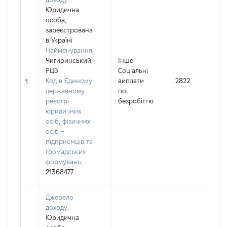
Юридична
особа,
зареєстрована
в Україні
Найменування:
Чигиринський
Інше
РЦЗ
Соціальні
Код в Єдиному
виплати
2822
1
державному
по
реєстрі
безробіттю
юридичних
осіб, фізичних
осіб –
підприємців та
громадських
формувань:
21368477
Джерело
доходу:
Юридична