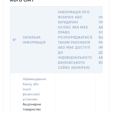
ІНФОРМАЦІЯ ПРО
ФІЗИЧНУ АБО
ІНФОРМ
ЮРИДИЧНУ
ПРО ФІ
ОСОБУ, ЯКА МАЄ
АБО Ю
ПРАВО
ОСОБУ,
ЗАГАЛЬНА
РОЗПОРЯДЖАТИСЯ
ВІДКРИ
№
ІНФОРМАЦІЯ
ТАКИМ РАХУНКОМ
РАХУНО
АБО МАЄ ДОСТУП
ІМ’Я СУ
ДО
ДЕКЛАР
ІНДИВІДУАЛЬНОГО
АБО ЧЛ
БАНКІВСЬКОГО
ЙОГО СІ
СЕЙФУ (КОМІРКИ)
Найменування
банку або
іншої
фінансової
установи:
Акціонерне
товариство