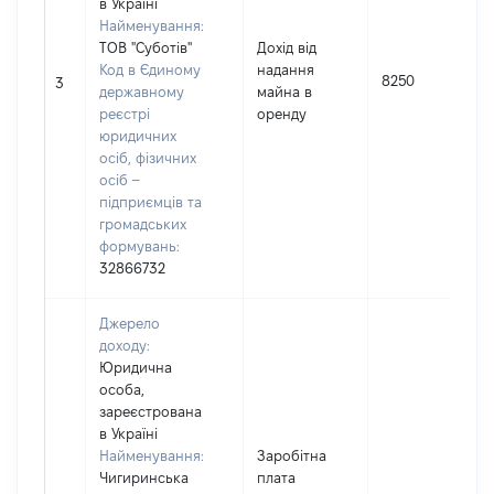
в Україні
Найменування:
ТОВ "Суботів"
Дохід від
Код в Єдиному
надання
8250
3
державному
майна в
реєстрі
оренду
юридичних
осіб, фізичних
осіб –
підприємців та
громадських
формувань:
32866732
Джерело
доходу:
Юридична
особа,
зареєстрована
в Україні
Найменування:
Заробітна
Чигиринська
плата