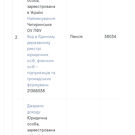
особа,
зареєстрована
в Україні
Найменування:
Чигиринське
ОУ ПФУ
Код в Єдиному
Пенсія
38034
2
державному
реєстрі
юридичних
осіб, фізичних
осіб –
підприємців та
громадських
формувань:
21366538
Джерело
доходу:
Юридична
особа,
зареєстрована