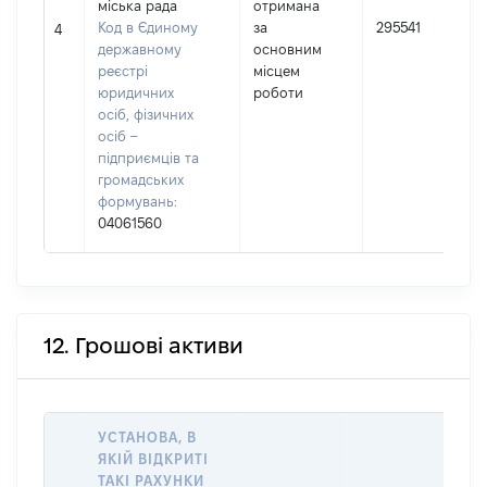
міська рада
отримана
Код в Єдиному
за
295541
4
державному
основним
реєстрі
місцем
юридичних
роботи
осіб, фізичних
осіб –
підприємців та
громадських
формувань:
04061560
12. Грошові активи
УСТАНОВА, В
ЯКІЙ ВІДКРИТІ
ТАКІ РАХУНКИ
ІН