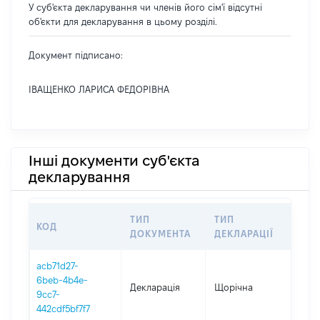
У суб'єкта декларування чи членів його сім'ї відсутні
об'єкти для декларування в цьому розділі.
Документ підписано:
ІВАЩЕНКО ЛАРИСА ФЕДОРІВНА
Інші документи суб'єкта
декларування
ТИП
ТИП
КОД
ПЕР
ДОКУМЕНТА
ДЕКЛАРАЦІЇ
acb71d27-
6beb-4b4e-
Декларація
Щорічна
202
9cc7-
442cdf5bf7f7