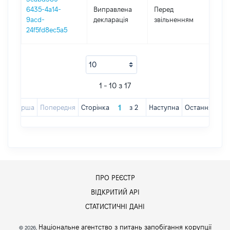
01.0
6435-4a14-
Виправлена
Перед
-
9acd-
декларація
звільненням
09.0
24f5fd8ec5a5
1 - 10 з 17
Перша
Попередня
Сторінка
з
2
Наступна
Остання
ПРО РЕЄСТР
ВІДКРИТИЙ АРІ
СТАТИСТИЧНІ ДАНІ
Національне агентство з питань запобігання корупції
© 2026,