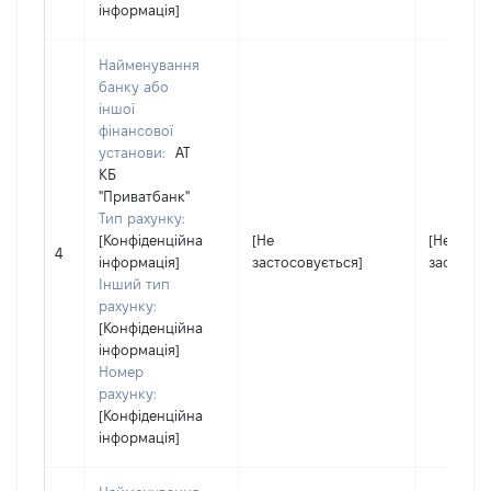
інформація]
Найменування
банку або
іншої
фінансової
установи:
АТ
КБ
"Приватбанк"
Тип рахунку:
[Конфіденційна
[Не
[Не
4
інформація]
застосовується]
застосов
Інший тип
рахунку:
[Конфіденційна
інформація]
Номер
рахунку:
[Конфіденційна
інформація]