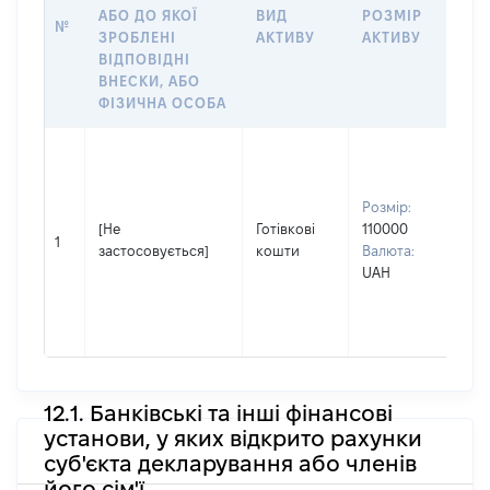
АБО ДО ЯКОЇ
ВИД
РОЗМІР
Щ
№
ЗРОБЛЕНІ
АКТИВУ
АКТИВУ
ПР
ВІДПОВІДНІ
ОБ
ВНЕСКИ, АБО
ФІЗИЧНА ОСОБА
Вла
Прі
ІВ
Розмір:
Ім'я
[Не
Готівкові
110000
ЛА
1
застосовується]
кошти
Валюта:
По 
UAH
(за
ная
ФЕ
12.1. Банківські та інші фінансові
установи, у яких відкрито рахунки
суб'єкта декларування або членів
його сім'ї