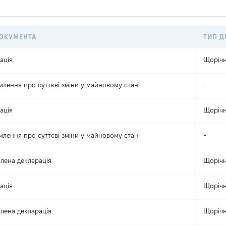
ДОКУМЕНТА
ТИП Д
ація
Щоріч
млення про суттєві зміни y майновому стані
-
ація
Щоріч
млення про суттєві зміни y майновому стані
-
лена декларація
Щоріч
ація
Щоріч
лена декларація
Щоріч