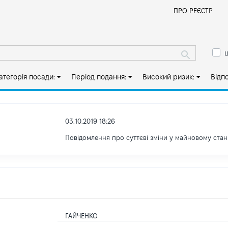
Й
ПРО РЕЄСТР
ш
атегорія посади:
Період подання:
Високий ризик:
Відп
03.10.2019 18:26
Повідомлення про суттєві зміни y майновому стан
ГАЙЧЕНКО