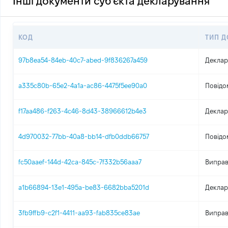
Інші документи суб'єкта декларування
КОД
ТИП 
97b8ea54-84eb-40c7-abed-9f836267a459
Деклар
a335c80b-65e2-4a1a-ac86-4475f5ee90a0
Повідо
f17aa486-f263-4c46-8d43-38966612b4e3
Деклар
4d970032-77bb-40a8-bb14-dfb0ddb66757
Повідо
fc50aaef-144d-42ca-845c-7f332b56aaa7
Виправ
a1b66894-13e1-495a-be83-6682bba5201d
Деклар
3fb9ffb9-c2f1-4411-aa93-fab835ce83ae
Виправ