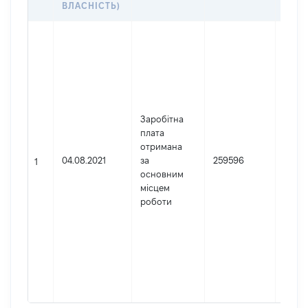
ВЛАСНІСТЬ)
Джер
Юрид
особа
заре
в Укр
Найм
Заробітна
Черні
плата
апел
отримана
суд
04.08.2021
за
259596
Код 
1
основним
держ
місцем
реєст
роботи
юрид
осіб,
осіб 
підпр
гром
форм
42262