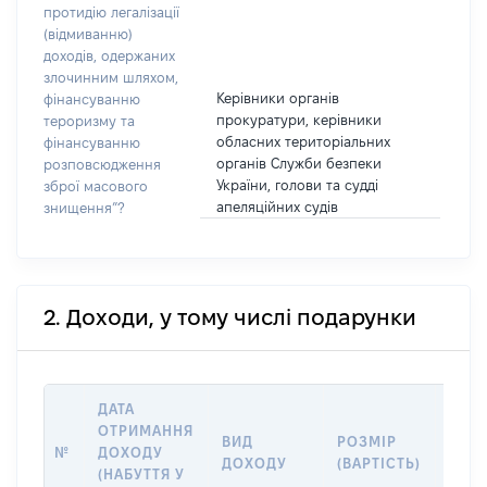
протидію легалізації
(відмиванню)
доходів, одержаних
злочинним шляхом,
Керівники органів
фінансуванню
прокуратури, керівники
тероризму та
обласних територіальних
фінансуванню
органів Служби безпеки
розповсюдження
України, голови та судді
зброї масового
апеляційних судів
знищення”?
2. Доходи, у тому числі подарунки
ДАТА
ОТРИМАННЯ
ВИД
РОЗМІР
ІНФ
№
ДОХОДУ
ДОХОДУ
(ВАРТІСТЬ)
ПРО
(НАБУТТЯ У