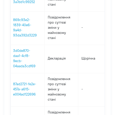
3a7dd1c99252
стані
Повідомлення
869c93e2-
про суттєві
1839-40e6-
зміни y
-
2
9a4d-
майновому
93da392d3229
стані
3d0de870-
daa1-4cf8-
Декларація
Щорічна
2
9ecb-
04aada3cdf69
Повідомлення
87ad2721-fe2e-
про суттєві
457a-a615-
зміни y
-
2
e004ad122696
майновому
стані
Повідомлення