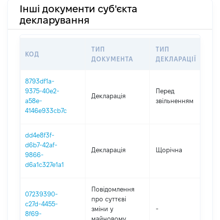
Інші документи суб'єкта
декларування
ТИП
ТИП
КОД
П
ДОКУМЕНТА
ДЕКЛАРАЦІЇ
8793df1a-
0
9375-40e2-
Перед
Декларація
-
a58e-
звільненням
0
4146e933cb7c
dd4e8f3f-
d6b7-42af-
Декларація
Щорічна
2
9866-
d6a1c327e1a1
Повідомлення
07239390-
про суттєві
c27d-4455-
зміни y
-
2
8f69-
майновому