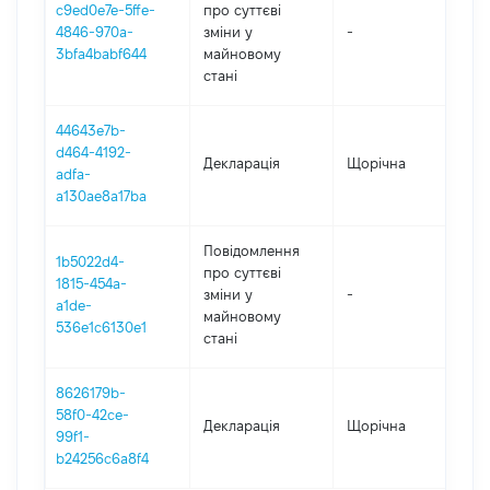
c9ed0e7e-5ffe-
про суттєві
4846-970a-
зміни y
-
2
3bfa4babf644
майновому
стані
44643e7b-
d464-4192-
Декларація
Щорічна
2
adfa-
a130ae8a17ba
Повідомлення
1b5022d4-
про суттєві
1815-454a-
зміни y
-
2
a1de-
майновому
536e1c6130e1
стані
8626179b-
58f0-42ce-
Декларація
Щорічна
2
99f1-
b24256c6a8f4