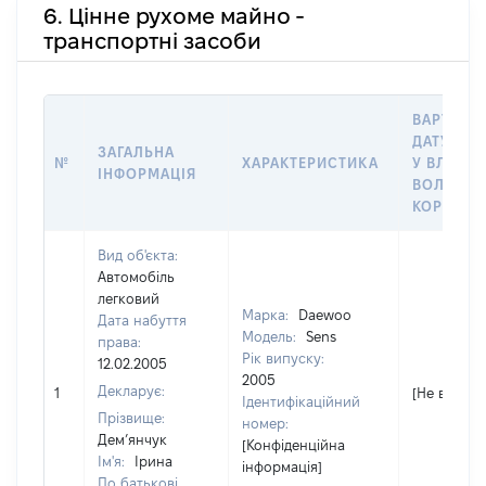
6. Цінне рухоме майно -
транспортні засоби
ВАРТІСТЬ
ДАТУ НАБ
ЗАГАЛЬНА
№
ХАРАКТЕРИСТИКА
У ВЛАСНІ
ІНФОРМАЦІЯ
ВОЛОДІН
КОРИСТУ
Вид об'єкта:
Автомобіль
легковий
Марка:
Daewoo
Дата набуття
Модель:
Sens
права:
Рік випуску:
12.02.2005
2005
Декларує:
1
[Не відомо
Ідентифікаційний
Прізвище:
номер:
Дем’янчук
[Конфіденційна
Ім'я:
Ірина
інформація]
По батькові