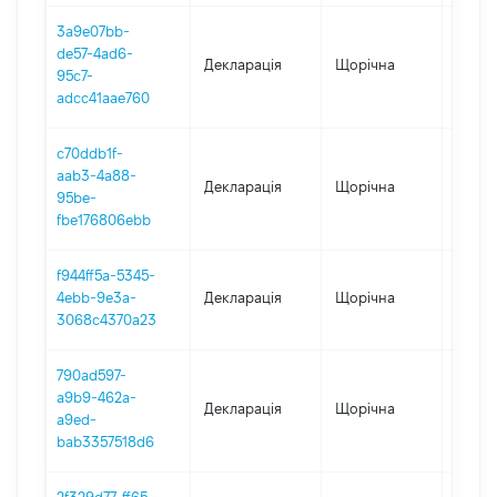
3a9e07bb-
de57-4ad6-
Декларація
Щорічна
2025
95c7-
adcc41aae760
c70ddb1f-
aab3-4a88-
Декларація
Щорічна
2024
95be-
fbe176806ebb
f944ff5a-5345-
4ebb-9e3a-
Декларація
Щорічна
2023
3068c4370a23
790ad597-
a9b9-462a-
Декларація
Щорічна
2022
a9ed-
bab3357518d6