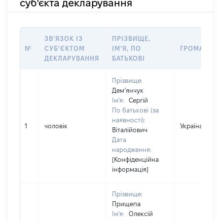
суб'єкта декларування
ЗВ'ЯЗОК ІЗ
ПРІЗВИЩЕ,
№
СУБ'ЄКТОМ
ІМ'Я, ПО
ГРОМАДЯН
ДЕКЛАРУВАННЯ
БАТЬКОВІ
Прізвище:
Дем’янчук
Ім'я:
Сергій
По батькові (за
наявності):
1
чоловік
Україна
Віталійович
Дата
народження:
[Конфіденційна
інформація]
Прізвище:
Прищепа
Ім'я:
Олексій