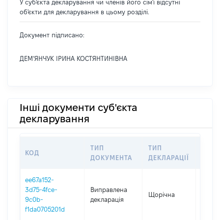
У суб'єкта декларування чи членів його сім'ї відсутні
об'єкти для декларування в цьому розділі.
Документ підписано:
ДЕМ’ЯНЧУК ІРИНА КОСТЯНТИНІВНА
Інші документи суб'єкта
декларування
ТИП
ТИП
КОД
ПЕРІ
ДОКУМЕНТА
ДЕКЛАРАЦІЇ
ee67a152-
3d75-4fce-
Виправлена
Щорічна
2025
9c0b-
декларація
f1da0705201d