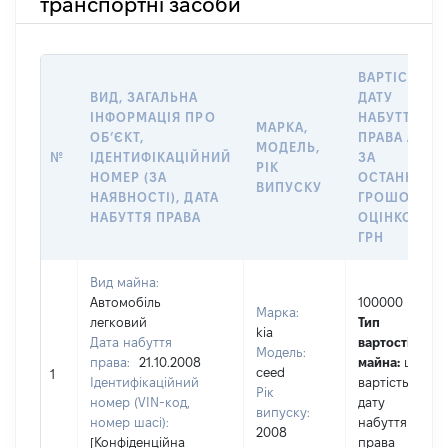
транспортні засоби
ВАРТІСТЬ Н
ВИД, ЗАГАЛЬНА
ДАТУ
ІНФОРМАЦІЯ ПРО
НАБУТТЯ
МАРКА,
ОБʼЄКТ,
ПРАВА АБО
МОДЕЛЬ,
№
ІДЕНТИФІКАЦІЙНИЙ
ЗА
РІК
НОМЕР (ЗА
ОСТАННЬО
ВИПУСКУ
НАЯВНОСТІ), ДАТА
ГРОШОВОЮ
НАБУТТЯ ПРАВА
ОЦІНКОЮ,
ГРН
Вид майна:
Автомобіль
100000
Марка:
легковий
Тип
kia
Дата набуття
вартості
Модель:
права:
21.10.2008
майна:
це
ceed
1
Ідентифікаційний
вартість на
Рік
номер (VIN-код,
дату
випуску:
номер шасі):
набуття
2008
[Конфіденційна
права