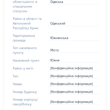
Одеська
область/місто зі
спеціальним
статусом:
Район в області та
Одеський
Автономній
Республіці Крим:
Територіальна
Южненська
громада:
Тип населеного
Місто
пункту:
Южне
Населений пункт:
[Конфіденційна інформація]
Район у місті:
[Конфіденційна інформація]
Тип:
[Конфіденційна інформація]
Назва:
[Конфіденційна інформація]
Номер будинку:
Номер корпусу/
[Конфіденційна інформація]
секції/блоку: