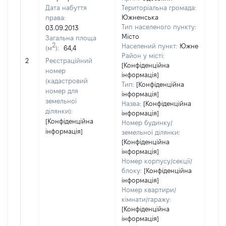
Дата набуття
Територіальна громада:
Южненська
права:
Тип населеного пункту:
03.09.2013
Місто
Загальна площа
2
Населений пункт:
Южне
(м
):
64,4
[Не
Район у місті:
2
Реєстраційний
заст
[Конфіденційна
номер
інформація]
(кадастровий
Тип:
[Конфіденційна
номер для
інформація]
земельної
Назва:
[Конфіденційна
ділянки):
інформація]
[Конфіденційна
Номер будинку/
інформація]
земельної ділянки:
[Конфіденційна
інформація]
Номер корпусу/секції/
блоку:
[Конфіденційна
інформація]
Номер квартири/
кімнати/гаражу:
[Конфіденційна
інформація]