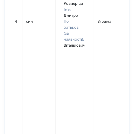
Розмеріца
Ім'я:
Дмитро
4
син
По
Україна
Д
батькові
(за
наявності):
Віталійович