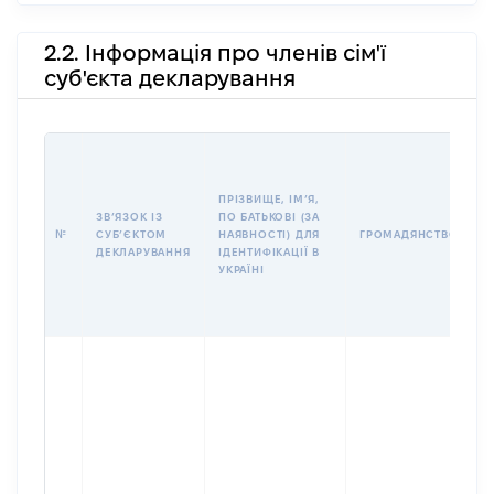
2.2. Інформація про членів сім'ї
суб'єкта декларування
П
І
Б
ПРІЗВИЩЕ, ІМʼЯ,
І
ЗВʼЯЗОК ІЗ
ПО БАТЬКОВІ (ЗА
№
СУБʼЄКТОМ
НАЯВНОСТІ) ДЛЯ
ГРОМАДЯНСТВО
У
ДЕКЛАРУВАННЯ
ІДЕНТИФІКАЦІЇ В
Д
УКРАЇНІ