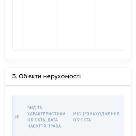
3. Об'єкти нерухомості
ВАР
ВИД ТА
ДАТ
ХАРАКТЕРИСТИКА
МІСЦЕЗНАХОДЖЕННЯ
ПРА
№
ОБʼЄКТА, ДАТА
ОБʼЄКТА
ОС
НАБУТТЯ ПРАВА
ГР
ОЦІ