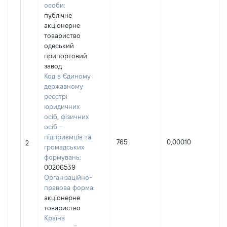
особи:
публічне
акціонерне
товариство
одеський
припортовий
завод
Код в Єдиному
державному
реєстрі
юридичних
осіб, фізичних
осіб –
підприємців та
Н
765
0,00010
2
громадських
п
формувань:
00206539
Організаційно-
правова форма:
акціонерне
товариство
Країна