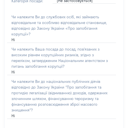
[Не застосовується]
Категорія посади:
Чи належите Ви до службових осіб, які займають
відповідальне та особливо відповідальне становище,
відповідно до Закону України «Про запобігання
корупції»?
Ні
Чи належить Ваша посада до посад, пов'язаних з
високим рівнем корупційних ризиків, згідно з
переліком, затвердженим Національним агентством з
питань запобігання корупції?
Ні
Чи належите Ви до національних публічних діячів
відповідно до Закону України “Про запобігання та
протидію легалізації (відмиванню) доходів, одержаних
злочинним шляхом, фінансуванню тероризму та
фінансуванню розповсюдження зброї масового
знищення”?
Ні