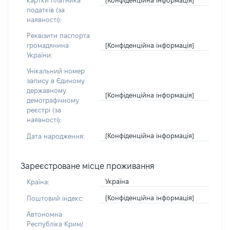
картки платника
податків (за
наявності):
Реквізити паспорта
[Конфіденційна інформація]
громадянина
України:
Унікальний номер
запису в Єдиному
державному
[Конфіденційна інформація]
демографічному
реєстрі (за
наявності):
[Конфіденційна інформація]
Дата народження:
Зареєстроване місце проживання
Україна
Країна:
[Конфіденційна інформація]
Поштовий індекс:
Автономна
Республіка Крим/