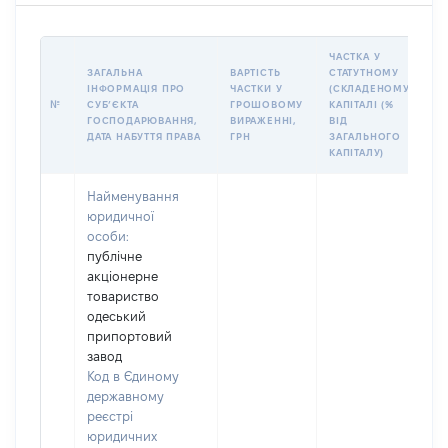
ЧАСТКА У
ЗАГАЛЬНА
ВАРТІСТЬ
СТАТУТНОМУ
І
ІНФОРМАЦІЯ ПРО
ЧАСТКИ У
(СКЛАДЕНОМУ)
П
№
СУБʼЄКТА
ГРОШОВОМУ
КАПІТАЛІ (%
К
ГОСПОДАРЮВАННЯ,
ВИРАЖЕННІ,
ВІД
П
ДАТА НАБУТТЯ ПРАВА
ГРН
ЗАГАЛЬНОГО
У
КАПІТАЛУ)
Найменування
юридичної
особи:
публічне
акціонерне
товариство
одеський
припортовий
завод
Код в Єдиному
державному
реєстрі
юридичних