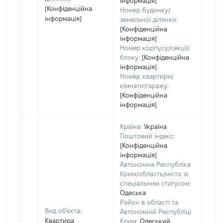
інформація]
[Конфіденційна
Номер будинку/
інформація]
земельної ділянки:
[Конфіденційна
інформація]
Номер корпусу/секції/
блоку:
[Конфіденційна
інформація]
Номер квартири/
кімнати/гаражу:
[Конфіденційна
інформація]
Країна:
Україна
Поштовий індекс:
[Конфіденційна
інформація]
Автономна Республіка
Крим/область/місто зі
спеціальним статусом:
Одеська
Район в області та
Вид об'єкта:
Автономній Республіці
Квартира
Крим:
Одеський