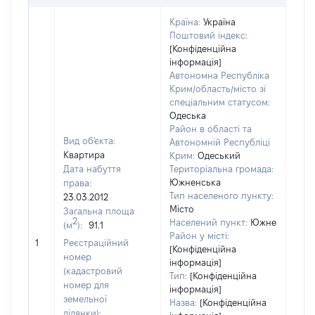
Країна:
Україна
Поштовий індекс:
[Конфіденційна
інформація]
Автономна Республіка
Крим/область/місто зі
спеціальним статусом:
Одеська
Район в області та
Вид об'єкта:
Автономній Республіці
Квартира
Крим:
Одеський
Дата набуття
Територіальна громада:
Южненська
права:
Тип населеного пункту:
23.03.2012
Місто
Загальна площа
500
2
Населений пункт:
Южне
(м
):
91.1
Тип 
Район у місті:
обʼє
1
Реєстраційний
[Конфіденційна
варт
номер
інформація]
набу
(кадастровий
Тип:
[Конфіденційна
номер для
інформація]
земельної
Назва:
[Конфіденційна
ділянки):