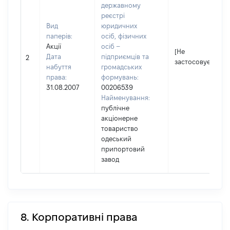
державному
реєстрі
Вид
юридичних
паперів:
осіб, фізичних
Акції
осіб –
[Не
Дата
підприємців та
2
застосовується]
набуття
громадських
права:
формувань:
31.08.2007
00206539
Найменування:
публічне
акціонерне
товариство
одеський
припортовий
завод
8. Корпоративні права