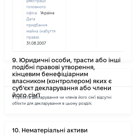
реєстрації
головного
офіса:
Україна
Дата
придбання
майна (набуття
права):
31.08.2007
9. Юридичні особи, трасти або інші
подібні правові утворення,
кінцевим бенефіціарним
власником (контролером) яких є
суб’єкт декларування або члени
його сім'ї
У суб'єкта декларування чи членів його сім'ї відсутні
об'єкти для декларування в цьому розділі.
10. Нематеріальні активи