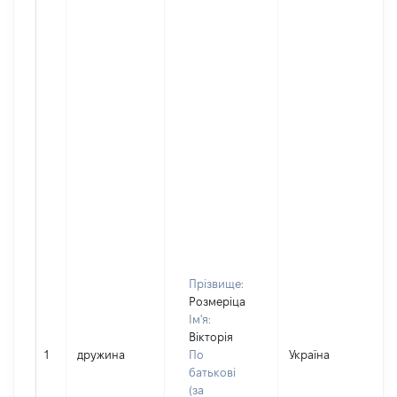
Прізвище:
Розмеріца
Ім'я:
Вікторія
1
дружина
По
Україна
Д
батькові
(за