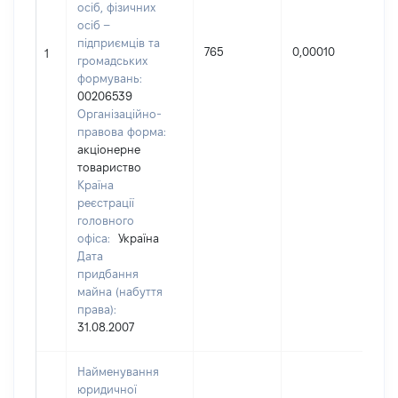
осіб, фізичних
осіб –
підприємців та
Н
765
0,00010
1
громадських
п
формувань:
00206539
Організаційно-
правова форма:
акціонерне
товариство
Країна
реєстрації
головного
офіса:
Україна
Дата
придбання
майна (набуття
права):
31.08.2007
Найменування
юридичної