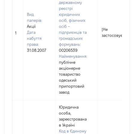
державному
реєстрі
Вид
юридичних
паперів:
осіб, фізичних
Акції
осіб –
[Не
Дата
підприємців та
1
застосовується]
набуття
громадських
права:
формувань:
31.08.2007
00206539
Найменування:
публічне
акціонерне
товариство
одеський
припортовий
завод
Юридична
особа,
зареєстрована
в Україні
Код в Єдиному