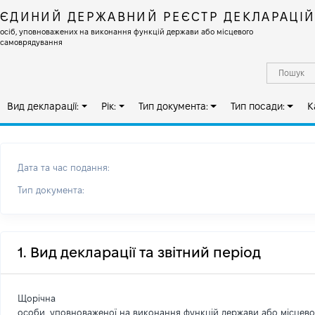
ЄДИНИЙ ДЕРЖАВНИЙ РЕЄСТР ДЕКЛАРАЦІ
осіб, уповноважених на виконання функцій держави або місцевого
самоврядування
Вид декларації:
Рік:
Тип документа:
Тип посади:
К
Дата та час подання:
Тип документа:
1. Вид декларації та звітний період
Щорічна
особи, уповноваженої на виконання функцій держави або місцев