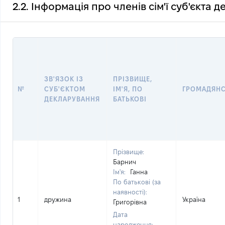
2.2. Інформація про членів сім'ї суб'єкта 
ЗВ'ЯЗОК ІЗ
ПРІЗВИЩЕ,
№
СУБ'ЄКТОМ
ІМ'Я, ПО
ГРОМАДЯН
ДЕКЛАРУВАННЯ
БАТЬКОВІ
Прізвище:
Барнич
Ім'я:
Ганна
По батькові (за
наявності):
1
дружина
Україна
Григорівна
Дата
народження: