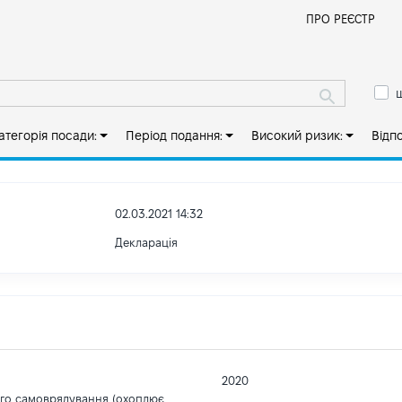
Й
ПРО РЕЄСТР
ш
атегорія посади:
Період подання:
Високий ризик:
Відп
02.03.2021 14:32
Декларація
2020
ого самоврядування (охоплює