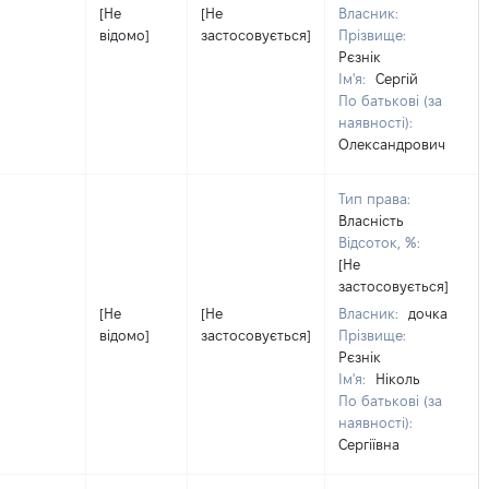
[Не
[Не
Власник:
відомо]
застосовується]
Прізвище:
Рєзнік
Ім'я:
Сергій
По батькові (за
наявності):
Олександрович
Тип права:
Власність
Відсоток, %:
[Не
застосовується]
[Не
[Не
Власник:
дочка
відомо]
застосовується]
Прізвище:
Рєзнік
Ім'я:
Ніколь
По батькові (за
наявності):
Сергіївна