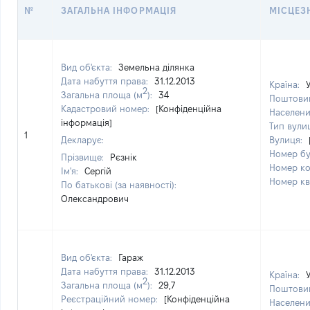
№
ЗАГАЛЬНА ІНФОРМАЦІЯ
МІСЦЕЗ
Вид об'єкта:
Земельна ділянка
Дата набуття права:
31.12.2013
Країна:
2
Загальна площа (м
):
34
Поштовий
Кадастровий номер:
[Конфіденційна
Населени
інформація]
Тип вули
1
Декларує:
Вулиця:
Номер б
Прізвище:
Рєзнік
Номер к
Ім'я:
Сергій
Номер к
По батькові (за наявності):
Олександрович
Вид об'єкта:
Гараж
Дата набуття права:
31.12.2013
Країна:
2
Загальна площа (м
):
29,7
Поштовий
Реєстраційний номер:
[Конфіденційна
Населени