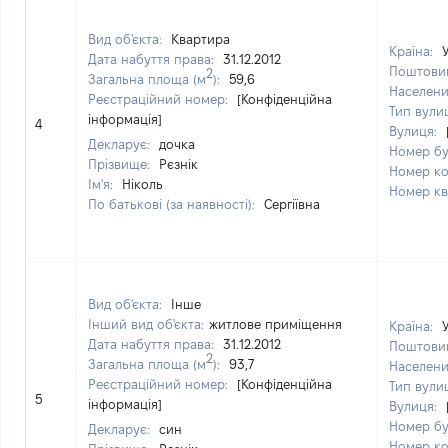
Вид об'єкта:
Квартира
Країна:
Дата набуття права:
31.12.2012
Поштовий
2
Загальна площа (м
):
59,6
Населени
Реєстраційний номер:
[Конфіденційна
Тип вули
інформація]
4
Вулиця:
Декларує:
дочка
Номер б
Прізвище:
Рєзнік
Номер к
Ім'я:
Ніколь
Номер к
По батькові (за наявності):
Сергіївна
Вид об'єкта:
Інше
Інший вид об'єкта:
житлове приміщення
Країна:
Дата набуття права:
31.12.2012
Поштовий
2
Загальна площа (м
):
93,7
Населени
Реєстраційний номер:
[Конфіденційна
Тип вули
5
інформація]
Вулиця:
Номер б
Декларує:
син
Номер к