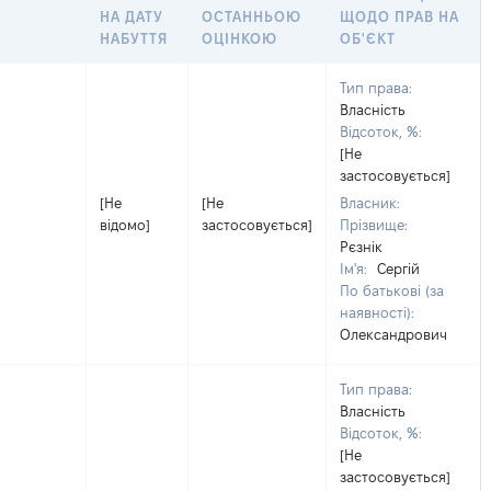
НА ДАТУ
ОСТАННЬОЮ
ЩОДО ПРАВ НА
НАБУТТЯ
ОЦІНКОЮ
ОБ'ЄКТ
Тип права:
Власність
Відсоток, %:
[Не
застосовується]
[Не
[Не
Власник:
відомо]
застосовується]
Прізвище:
Рєзнік
Ім'я:
Сергій
По батькові (за
наявності):
Олександрович
Тип права:
Власність
Відсоток, %:
[Не
застосовується]