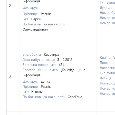
інформація]
Тип вули
2
Декларує:
Вулиця:
Номер б
Прізвище:
Рєзнік
Номер к
Ім'я:
Сергій
Номер к
По батькові (за наявності):
Олександрович
Вид об'єкта:
Квартира
Країна:
Дата набуття права:
31.12.2012
Поштовий
2
Загальна площа (м
):
47,4
Населени
Реєстраційний номер:
[Конфіденційна
Тип вули
інформація]
3
Вулиця:
Декларує:
дочка
Номер б
Прізвище:
Рєзнік
Номер к
Ім'я:
Ніколь
Номер к
По батькові (за наявності):
Сергіївна