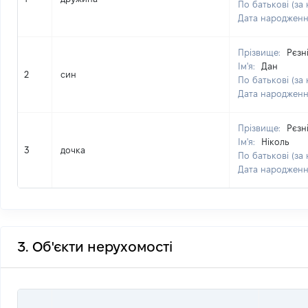
По батькові (за 
Дата народжен
Прізвище:
Рєзн
Ім'я:
Дан
2
син
По батькові (за 
Дата народжен
Прізвище:
Рєзн
Ім'я:
Ніколь
3
дочка
По батькові (за 
Дата народжен
3. Об'єкти нерухомості