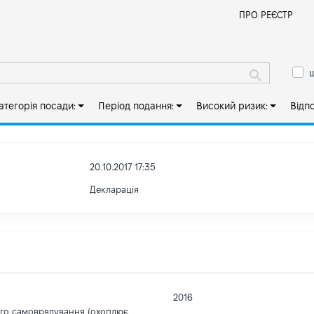
Й
ПРО РЕЄСТР
ш
атегорія посади:
Період подання:
Високий ризик:
Відп
20.10.2017 17:35
Декларація
2016
ого самоврядування (охоплює