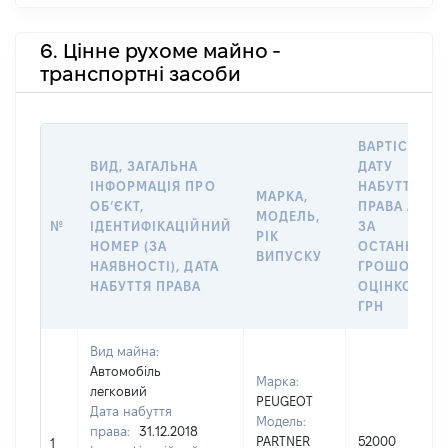
6. Цінне рухоме майно -
транспортні засоби
ВАРТІСТЬ Н
ВИД, ЗАГАЛЬНА
ДАТУ
ІНФОРМАЦІЯ ПРО
НАБУТТЯ
МАРКА,
ОБʼЄКТ,
ПРАВА АБО
МОДЕЛЬ,
№
ІДЕНТИФІКАЦІЙНИЙ
ЗА
РІК
НОМЕР (ЗА
ОСТАННЬО
ВИПУСКУ
НАЯВНОСТІ), ДАТА
ГРОШОВОЮ
НАБУТТЯ ПРАВА
ОЦІНКОЮ,
ГРН
Вид майна:
Автомобіль
Марка:
легковий
PEUGEOT
Дата набуття
Модель:
права:
31.12.2018
PARTNER
52000
1