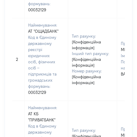
формувань:
00032129
Найменування:
АТ "ОЩАДБАНК"
Тип рахунку:
Код в Єдиному
[Конфіденційна
державному
Прізвищ
інформація]
реєстрі
МІЩЕНК
Інший тип рахунку:
юридичних
Ім'я:
ЄЛ
2
[Конфіденційна
осіб, фізичних
По батьк
інформація]
осіб –
наявност
Номер рахунку:
підприємців та
ВАСИЛІ
[Конфіденційна
громадських
інформація]
формувань:
00032129
Найменування:
АТ КБ
"ПРИВАТБАНК"
Код в Єдиному
Прізвищ
Тип рахунку:
державному
МІЩЕНК
[Конфіденційна