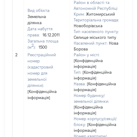
Район в області та
Автономній Республіці
Вид об'єкта:
Крим:
Житомирський
Земельна
Територіальна громада:
ділянка
Новоборівська
Дата набуття
Тип населеного пункту:
права:
16.12.2011
Селище міського типу
Загальна площа
Населений пункт:
Нова
2
(м
):
1500
Борова
[Не 
2
Реєстраційний
Район у місті:
[Конфіденційна
номер
інформація]
(кадастровий
Тип:
[Конфіденційна
номер для
інформація]
земельної
Назва:
[Конфіденційна
ділянки):
інформація]
[Конфіденційна
Номер будинку/
інформація]
земельної ділянки:
[Конфіденційна
інформація]
Номер корпусу/секції/
блоку:
[Конфіденційна
інформація]
Номер квартири/