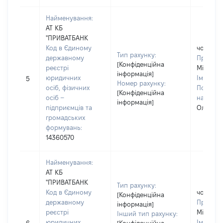
Найменування:
АТ КБ
"ПРИВАТБАНК
Код в Єдиному
чоловік
Тип рахунку:
державному
Прізвищ
[Конфіденційна
реєстрі
Міщенк
інформація]
юридичних
Ім'я:
Іго
5
Номер рахунку:
осіб, фізичних
По батьк
[Конфіденційна
осіб –
наявност
інформація]
підприємців та
Олексан
громадських
формувань:
14360570
Найменування:
АТ КБ
"ПРИВАТБАНК
Тип рахунку:
Код в Єдиному
чоловік
[Конфіденційна
державному
Прізвищ
інформація]
реєстрі
Міщенк
Інший тип рахунку:
юридичних
Ім'я:
Іго