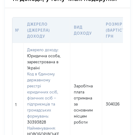
ДЖЕРЕЛО
РОЗМІР
ВИД
№
(ДЖЕРЕЛА)
(ВАРТІСТЬ),
ДОХОДУ
ДОХОДУ
ГРН
Джерело доходу:
Юридична особа,
зареєстрована в
Україні
Код в Єдиному
державному
реєстрі
Заробітна
юридичних осіб,
плата
фізичних осіб –
отримана
підприємців та
за
304026
1
громадських
основним
формувань:
місцем
30393828
роботи
Найменування:
НОВОБОРІВСЬКЕ