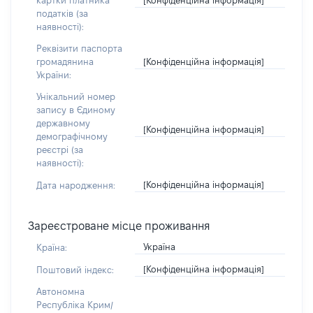
картки платника
податків (за
наявності):
Реквізити паспорта
[Конфіденційна інформація]
громадянина
України:
Унікальний номер
запису в Єдиному
державному
[Конфіденційна інформація]
демографічному
реєстрі (за
наявності):
[Конфіденційна інформація]
Дата народження:
Зареєстроване місце проживання
Україна
Країна:
[Конфіденційна інформація]
Поштовий індекс:
Автономна
Республіка Крим/