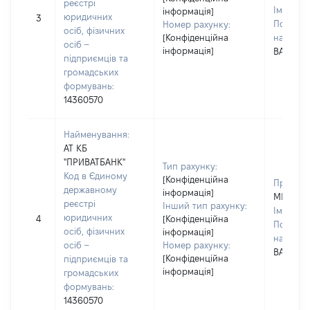
реєстрі
Ім'я:
ЄЛ
інформація]
юридичних
3
По батьк
Номер рахунку:
осіб, фізичних
[Конфіденційна
наявност
осіб –
інформація]
ВАСИЛІ
підприємців та
громадських
формувань:
14360570
Найменування:
АТ КБ
"ПРИВАТБАНК"
Тип рахунку:
Код в Єдиному
[Конфіденційна
Прізвищ
державному
інформація]
МІЩЕНК
реєстрі
Інший тип рахунку:
Ім'я:
ЄЛ
юридичних
4
[Конфіденційна
По батьк
осіб, фізичних
інформація]
наявност
осіб –
Номер рахунку:
ВАСИЛІ
[Конфіденційна
підприємців та
інформація]
громадських
формувань:
14360570