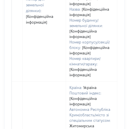
пра
інформація]
земельної
Назва:
[Конфіденційна
ділянки):
інформація]
[Конфіденційна
Номер будинку/
інформація]
земельної ділянки:
[Конфіденційна
інформація]
Номер корпусу/секції/
блоку:
[Конфіденційна
інформація]
Номер квартири/
кімнати/гаражу:
[Конфіденційна
інформація]
Країна:
Україна
Поштовий індекс:
[Конфіденційна
інформація]
Автономна Республіка
Крим/область/місто зі
спеціальним статусом:
Житомирська