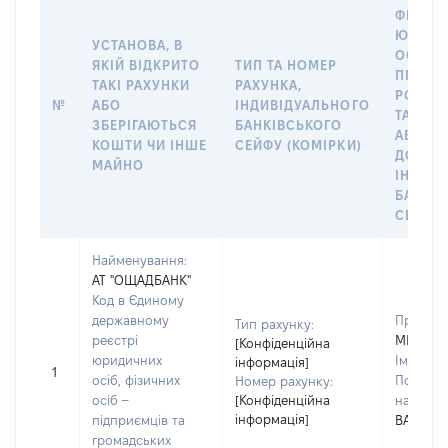
ФІЗИЧН
ЮРИДИ
УСТАНОВА, В
ОСОБУ,
ЯКІЙ ВІДКРИТО
ТИП ТА НОМЕР
ПРАВО
ТАКІ РАХУНКИ
РАХУНКА,
РОЗПО
№
АБО
ІНДИВІДУАЛЬНОГО
ТАКИМ
ЗБЕРІГАЮТЬСЯ
БАНКІВСЬКОГО
АБО М
КОШТИ ЧИ ІНШЕ
СЕЙФУ (КОМІРКИ)
ДО
МАЙНО
ІНДИВ
БАНКІ
СЕЙФУ 
Найменування:
АТ "ОЩАДБАНК"
Код в Єдиному
державному
Прізвищ
Тип рахунку:
реєстрі
МІЩЕНК
[Конфіденційна
юридичних
Ім'я:
ЄЛ
інформація]
1
осіб, фізичних
По батьк
Номер рахунку:
осіб –
[Конфіденційна
наявност
інформація]
підприємців та
ВАСИЛІ
громадських