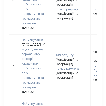
6
[Конфіденційна
осіб, фізичних
По батьк
інформація]
осіб –
Номер рахунку:
наявност
[Конфіденційна
підприємців та
Олексан
інформація]
громадських
формувань:
14360570
Найменування:
АТ "ОЩАДБАНК"
Код в Єдиному
чоловік
державному
Тип рахунку:
Прізвищ
реєстрі
[Конфіденційна
Міщенк
юридичних
інформація]
Ім'я:
Іго
7
осіб, фізичних
Номер рахунку:
По батьк
осіб –
[Конфіденційна
наявност
інформація]
підприємців та
Олексан
громадських
формувань:
14360570
Найменування: