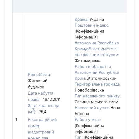
ГРН
Країна:
Україна
Поштовий індекс:
[Конфіденційна
інформація]
Автономна Республіка
Крим/область/місто зі
спеціальним статусом:
Житомирська
Район в області та
Автономній Республіці
Вид об'єкта:
Крим:
Житомирський
Житловий
Територіальна громада:
будинок
Новоборівська
Дата набуття
Тип населеного пункту:
4851
права:
16.12.2011
Селище міського типу
Тип
Загальна площа
Населений пункт:
Нова
варт
2
(м
):
75,4
Борова
обʼє
1
Реєстраційний
Район у місті:
варт
[Конфіденційна
номер
дату
інформація]
(кадастровий
набу
Тип:
[Конфіденційна
номер для