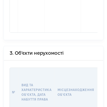
3. Об'єкти нерухомості
ВАР
ДАТ
НАБ
ВИД ТА
ПРА
ХАРАКТЕРИСТИКА
МІСЦЕЗНАХОДЖЕННЯ
№
ЗА
ОБʼЄКТА, ДАТА
ОБʼЄКТА
ОС
НАБУТТЯ ПРАВА
ГР
ОЦІ