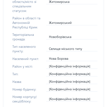
Житомирська
область/місто зі
спеціальним
статусом:
Район в області та
Житомирський
Автономній
Республіці Крим:
Територіальна
Новоборівська
громада:
Тип населеного
Селище міського типу
пункту:
Нова Борова
Населений пункт:
[Конфіденційна інформація]
Район у місті:
[Конфіденційна інформація]
Тип:
[Конфіденційна інформація]
Назва:
[Конфіденційна інформація]
Номер будинку:
Номер корпусу/
[Конфіденційна інформація]
секції/блоку: