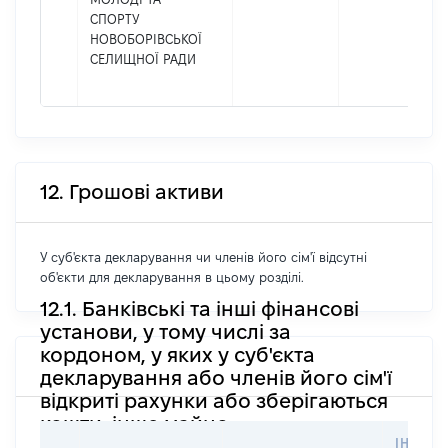
СПОРТУ
НОВОБОРІВСЬКОЇ
СЕЛИЩНОЇ РАДИ
12. Грошові активи
У суб'єкта декларування чи членів його сім'ї відсутні
об'єкти для декларування в цьому розділі.
12.1. Банківські та інші фінансові
установи, у тому числі за
кордоном, у яких у суб'єкта
декларування або членів його сім'ї
відкриті рахунки або зберігаються
кошти, інше майно
ІНФОР