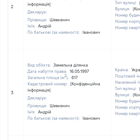
Тип вулиці:
інформація]
2
Вулиця:
[Ко
Декларує:
Номер буди
Прізвище:
Шевкенич
Номер корп
Ім'я:
Андрій
Номер квар
По батькові (за наявності):
Іванович
Вид об'єкта:
Земельна ділянка
Країна:
Укра
Дата набуття права:
16.05.1997
2
Поштовий ін
Загальна площа (м
):
617
Населений п
Кадастровий номер:
[Конфіденційна
Тип вулиці:
інформація]
3
Вулиця:
[Ко
Декларує:
Номер буди
Прізвище:
Шевкенич
Номер корп
Ім'я:
Андрій
Номер квар
По батькові (за наявності):
Іванович