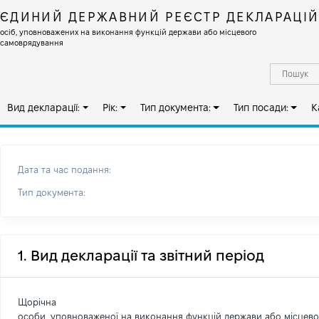
ЄДИНИЙ ДЕРЖАВНИЙ РЕЄСТР ДЕКЛАРАЦІ
осіб, уповноважених на виконання функцій держави або місцевого
самоврядування
Вид декларації:
Рік:
Тип документа:
Тип посади:
К
Дата та час подання:
Тип документа:
1. Вид декларації та звітний період
Щорічна
особи, уповноваженої на виконання функцій держави або місцев