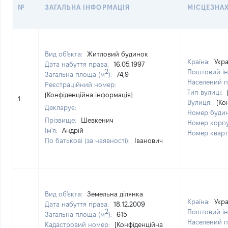
№
ЗАГАЛЬНА ІНФОРМАЦІЯ
МІСЦЕЗНА
Вид об'єкта:
Житловий будинок
Країна:
Укра
Дата набуття права:
16.05.1997
2
Поштовий ін
Загальна площа (м
):
74,9
Населений п
Реєстраційний номер:
Тип вулиці:
[Конфіденційна інформація]
1
Вулиця:
[Ко
Декларує:
Номер буди
Прізвище:
Шевкенич
Номер корп
Ім'я:
Андрій
Номер квар
По батькові (за наявності):
Іванович
Вид об'єкта:
Земельна ділянка
Країна:
Укра
Дата набуття права:
18.12.2009
2
Поштовий ін
Загальна площа (м
):
615
Населений п
Кадастровий номер:
[Конфіденційна