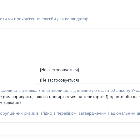
боти чи проходження служби для кандидатів)
:
[Не застосовується]
[Не застосовується]
особливо відповідальне становище, відповідно до статті 50 Закону Укра
Крим, юрисдикція якого поширюється на територію: 1) одного або кільк
го значення
орупційних ризиків, згідно з переліком, затвердженим Національним аг