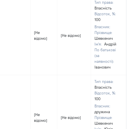
Тип права:
Власність
Відсоток, %:
100
Власник:
[Не
Прізвище:
[Не відомо]
відомо]
Шевкенич
Ім'я:
Андрій
По батькові
(за
наявності):
Іванович
Тип права:
Власність
Відсоток, %:
100
Власник:
дружина
[Не
[Не відомо]
Прізвище:
відомо]
Шевкенич