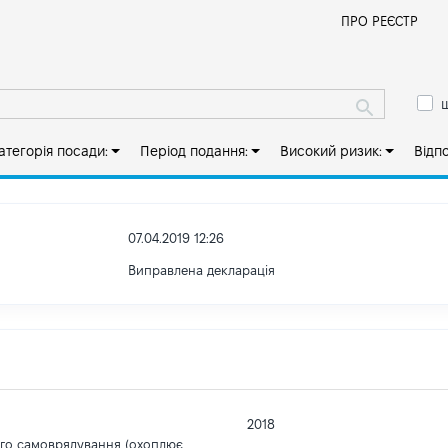
Й
ПРО РЕЄСТР
ш
атегорія посади:
Період подання:
Високий ризик:
Відп
07.04.2019 12:26
Виправлена декларація
2018
ого самоврядування (охоплює