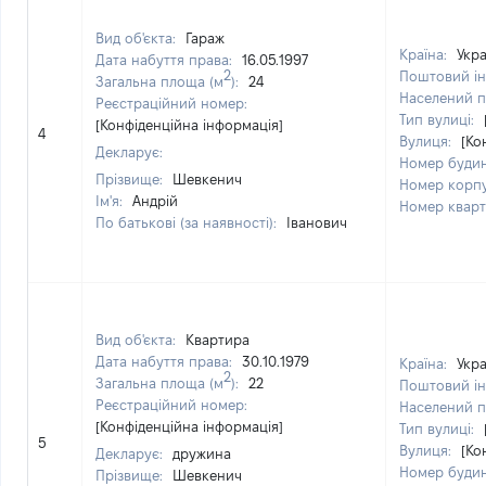
Вид об'єкта:
Гараж
Країна:
Укра
Дата набуття права:
16.05.1997
2
Поштовий ін
Загальна площа (м
):
24
Населений п
Реєстраційний номер:
Тип вулиці:
[Конфіденційна інформація]
4
Вулиця:
[Ко
Декларує:
Номер буди
Прізвище:
Шевкенич
Номер корп
Ім'я:
Андрій
Номер квар
По батькові (за наявності):
Іванович
Вид об'єкта:
Квартира
Дата набуття права:
30.10.1979
Країна:
Укра
2
Загальна площа (м
):
22
Поштовий ін
Реєстраційний номер:
Населений п
[Конфіденційна інформація]
Тип вулиці:
5
Вулиця:
[Ко
Декларує:
дружина
Номер буди
Прізвище:
Шевкенич