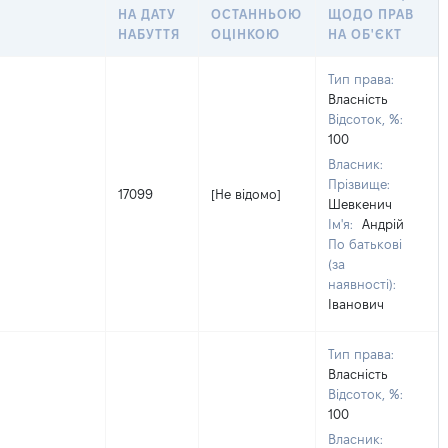
НА ДАТУ
ОСТАННЬОЮ
ЩОДО ПРАВ
НАБУТТЯ
ОЦІНКОЮ
НА ОБ'ЄКТ
Тип права:
Власність
Відсоток, %:
100
Власник:
Прізвище:
17099
[Не відомо]
Шевкенич
Ім'я:
Андрій
По батькові
(за
наявності):
Іванович
Тип права:
Власність
Відсоток, %:
100
Власник: