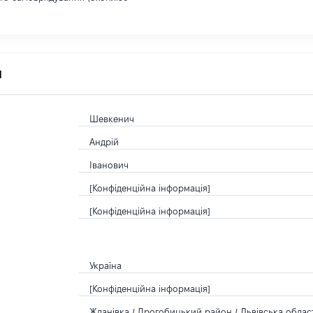
я
Шевкенич
Андрій
Іванович
[Конфіденційна інформація]
[Конфіденційна інформація]
Україна
[Конфіденційна інформація]
Жданівка / Дрогобицький район / Львівська област