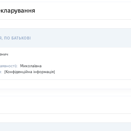
декларування
Я, ПО БАТЬКОВІ
енич
наявності):
Миколаївна
я:
[Конфіденційна інформація]