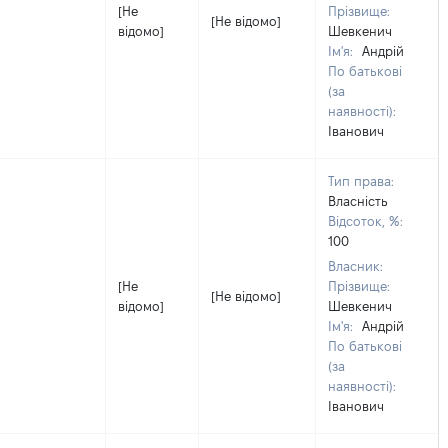
[Не
Прізвище:
[Не відомо]
відомо]
Шевкенич
Ім'я:
Андрій
По батькові
(за
наявності):
Іванович
Тип права:
Власність
Відсоток, %:
100
Власник:
[Не
Прізвище:
[Не відомо]
відомо]
Шевкенич
Ім'я:
Андрій
По батькові
(за
наявності):
Іванович