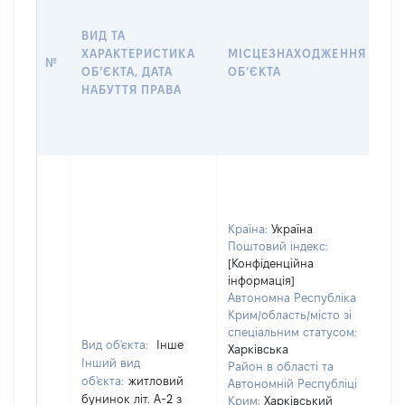
ДА
НА
ВИД ТА
ПР
ХАРАКТЕРИСТИКА
МІСЦЕЗНАХОДЖЕННЯ
№
З
ОБʼЄКТА, ДАТА
ОБʼЄКТА
О
НАБУТТЯ ПРАВА
Г
О
ГР
Країна:
Україна
Поштовий індекс:
[Конфіденційна
інформація]
Автономна Республіка
Крим/область/місто зі
спеціальним статусом:
Вид об'єкта:
Інше
Харківська
Інший вид
Район в області та
об'єкта:
житловий
Автономній Республіці
бунинок літ. А-2 з
Крим:
Харківський