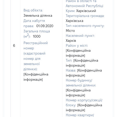
Район в області та
Автономній Республіці
Вид об'єкта:
Крим:
Харківський
Земельна ділянка
Територіальна громада:
Дата набуття
Харківська
Тип населеного пункту:
права:
01.09.2020
Місто
Загальна площа
2
Населений пункт:
(м
):
1000
Харків
Реєстраційний
[Н
6
Район у місті:
номер
[Конфіденційна
(кадастровий
інформація]
номер для
Тип:
[Конфіденційна
земельної
інформація]
ділянки):
Назва:
[Конфіденційна
[Конфіденційна
інформація]
інформація]
Номер будинку/
земельної ділянки:
[Конфіденційна
інформація]
Номер корпусу/секції/
блоку:
[Конфіденційна
інформація]
Номер квартири/