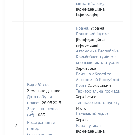
кімнати/гаражу:
[Конфіденційна
інформація]
Країна:
Україна
Поштовий індекс:
[Конфіденційна
інформація]
Автономна Республіка
Крим/область/місто зі
спеціальним статусом:
Харківська
Район в області та
Автономній Республіці
Вид об'єкта:
Крим:
Харківський
Земельна ділянка
Територіальна громада:
Дата набуття
Харківська
Тип населеного пункту:
права:
29.05.2013
12
Місто
Загальна площа
Ти
2
Населений пункт:
(м
):
983
ва
Харків
обʼ
Реєстраційний
7
Район у місті:
ва
номер
[Конфіденційна
да
(кадастровий