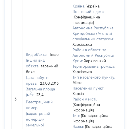
Країна:
Україна
Поштовий індекс:
[Конфіденційна
інформація]
Автономна Республіка
Крим/область/місто зі
спеціальним статусом:
Харківська
Район в області та
Вид об'єкта:
Інше
Автономній Республіці
Інший вид
Крим:
Харківський
об'єкта:
гаражний
Територіальна громада:
бокс
Харківська
Тип населеного пункту:
Дата набуття
Місто
права:
23.08.2013
Населений пункт:
Загальна площа
2
Харків
(м
):
23,4
[Н
3
Район у місті:
Реєстраційний
[Конфіденційна
номер
інформація]
(кадастровий
Тип:
[Конфіденційна
номер для
інформація]
земельної
Назва:
[Конфіденційна