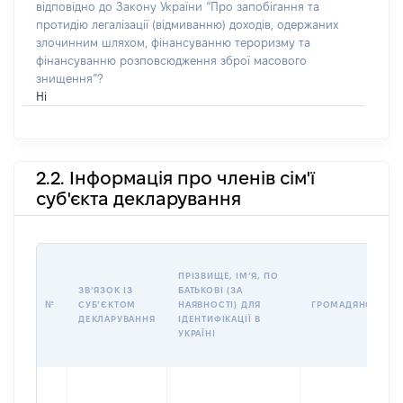
відповідно до Закону України “Про запобігання та
протидію легалізації (відмиванню) доходів, одержаних
злочинним шляхом, фінансуванню тероризму та
фінансуванню розповсюдження зброї масового
знищення”?
Ні
2.2. Інформація про членів сім'ї
суб'єкта декларування
ПРІЗВИЩЕ, ІМʼЯ, ПО
ЗВʼЯЗОК ІЗ
БАТЬКОВІ (ЗА
№
СУБʼЄКТОМ
НАЯВНОСТІ) ДЛЯ
ГРОМАДЯНСТВО
ДЕКЛАРУВАННЯ
ІДЕНТИФІКАЦІЇ В
УКРАЇНІ