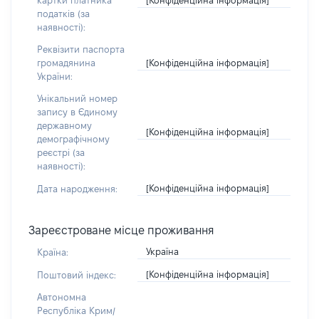
картки платника
податків (за
наявності):
Реквізити паспорта
[Конфіденційна інформація]
громадянина
України:
Унікальний номер
запису в Єдиному
державному
[Конфіденційна інформація]
демографічному
реєстрі (за
наявності):
[Конфіденційна інформація]
Дата народження:
Зареєстроване місце проживання
Україна
Країна:
[Конфіденційна інформація]
Поштовий індекс:
Автономна
Республіка Крим/