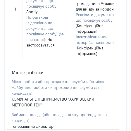
документа, що
громадянина України
посвідчує особу):
1
для виїзду за кордон
Andriy
Реквізити документа,
По батькові
що посвідчує особу:
(відповідно до
[Конфіденційна
документа, що
інформація]
посвідчує особу) (за
Ідентифікаційний
наявності):
Не
номер (за наявності):
застосовується
[Конфіденційна
інформація]
Місце роботи:
Місце роботи або проходження служби
(або місце
майбутньої роботи чи проходження служби для
кандидатів)
:
КОМУНАЛЬНЕ ПІДПРИЄМСТВО "ХАРКІВСЬКИЙ
МЕТРОПОЛІТЕН"
Займана посада
(або посада, на яку претендуєте як
кандидат)
:
генеральний директор