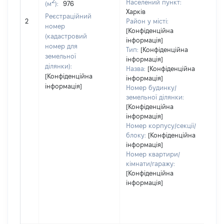
2
Населений пункт:
(м
):
976
Харків
Реєстраційний
[Н
2
Район у місті:
номер
[Конфіденційна
(кадастровий
інформація]
номер для
Тип:
[Конфіденційна
земельної
інформація]
ділянки):
Назва:
[Конфіденційна
[Конфіденційна
інформація]
інформація]
Номер будинку/
земельної ділянки:
[Конфіденційна
інформація]
Номер корпусу/секції/
блоку:
[Конфіденційна
інформація]
Номер квартири/
кімнати/гаражу:
[Конфіденційна
інформація]