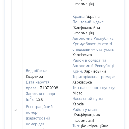
інформація]
Країна:
Україна
Поштовий індекс:
[Конфіденційна
інформація]
Автономна Республіка
Крим/область/місто зі
спеціальним статусом:
Харківська
Район в області та
Автономній Республіці
Вид об'єкта:
Крим:
Харківський
Квартира
Територіальна громада:
Дата набуття
Харківська
Тип населеного пункту:
права:
31.07.2008
Місто
Загальна площа
2
Населений пункт:
(м
):
52,6
Харків
Реєстраційний
[Н
5
Район у місті:
номер
[Конфіденційна
(кадастровий
інформація]
номер для
Тип:
[Конфіденційна