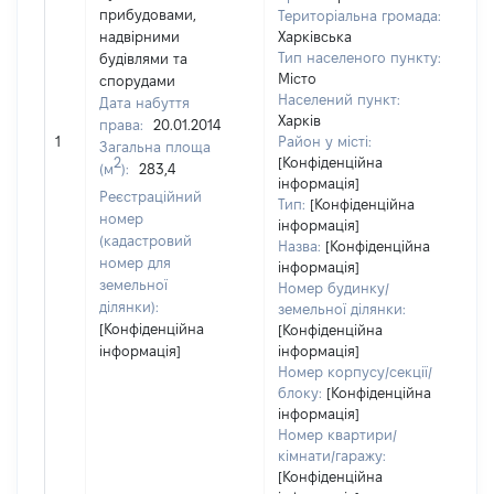
прибудовами,
Територіальна громада:
надвірними
Харківська
Тип населеного пункту:
будівлями та
Місто
спорудами
Населений пункт:
Дата набуття
Харків
права:
20.01.2014
[Н
1
Район у місті:
Загальна площа
2
[Конфіденційна
(м
):
283,4
інформація]
Реєстраційний
Тип:
[Конфіденційна
номер
інформація]
(кадастровий
Назва:
[Конфіденційна
номер для
інформація]
земельної
Номер будинку/
ділянки):
земельної ділянки:
[Конфіденційна
[Конфіденційна
інформація]
інформація]
Номер корпусу/секції/
блоку:
[Конфіденційна
інформація]
Номер квартири/
кімнати/гаражу:
[Конфіденційна