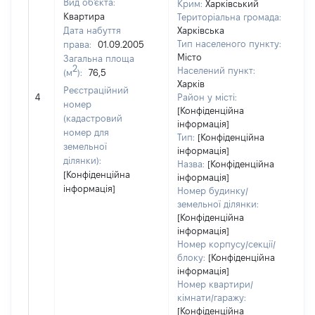
Вид об'єкта:
Крим:
Харківський
Квартира
Територіальна громада:
Дата набуття
Харківська
Тип населеного пункту:
права:
01.09.2005
Місто
Загальна площа
2
Населений пункт:
(м
):
76,5
Харків
Реєстраційний
[Н
4
Район у місті:
номер
[Конфіденційна
(кадастровий
інформація]
номер для
Тип:
[Конфіденційна
земельної
інформація]
ділянки):
Назва:
[Конфіденційна
[Конфіденційна
інформація]
інформація]
Номер будинку/
земельної ділянки:
[Конфіденційна
інформація]
Номер корпусу/секції/
блоку:
[Конфіденційна
інформація]
Номер квартири/
кімнати/гаражу:
[Конфіденційна