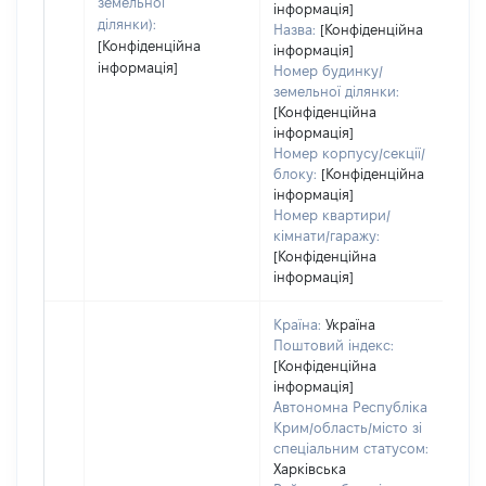
земельної
інформація]
ділянки):
Назва:
[Конфіденційна
[Конфіденційна
інформація]
інформація]
Номер будинку/
земельної ділянки:
[Конфіденційна
інформація]
Номер корпусу/секції/
блоку:
[Конфіденційна
інформація]
Номер квартири/
кімнати/гаражу:
[Конфіденційна
інформація]
Країна:
Україна
Поштовий індекс:
[Конфіденційна
інформація]
Автономна Республіка
Крим/область/місто зі
спеціальним статусом:
Харківська