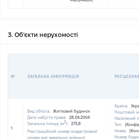
3. Об'єкти нерухомості
№
ЗАГАЛЬНА ІНФОРМАЦІЯ
МІСЦЕЗНА
Країна:
Укр
Вид об'єкта:
Житловий будинок
Поштовий і
Дата набуття права:
28.04.2004
Населений 
2
Загальна площа (м
):
275,8
Тип:
[Конфі
1
Назва:
[Кон
Реєстраційний номер (кадастровий
Номер буди
номер для земельної ділянки):