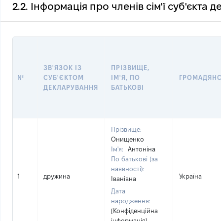
2.2. Інформація про членів сім'ї суб'єкта 
ЗВ'ЯЗОК ІЗ
ПРІЗВИЩЕ,
№
СУБ'ЄКТОМ
ІМ'Я, ПО
ГРОМАДЯН
ДЕКЛАРУВАННЯ
БАТЬКОВІ
Прізвище:
Онищенко
Ім'я:
Антоніна
По батькові (за
наявності):
1
дружина
Україна
Іванівна
Дата
народження:
[Конфіденційна
інформація]