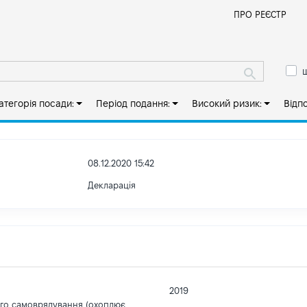
Й
ПРО РЕЄСТР
ш
атегорія посади:
Період подання:
Високий ризик:
Відп
08.12.2020 15:42
Декларація
2019
ого самоврядування (охоплює