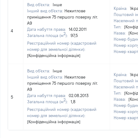
Вид об'єкта:
Інше
Країна:
Укр
Інший вид об'єкта:
Нежитлове
Поштовий і
приміщення 75 першого поверху літ.
Населений 
А9
Тип:
[Конфі
Дата набуття права:
14.02.2011
4
Назва:
[Кон
2
Загальна площа (м
):
97,5
Номер буди
Реєстраційний номер (кадастровий
Номер корп
номер для земельної ділянки):
Номер квар
[Конфіденційна інформація]
Вид об'єкта:
Інше
Країна:
Укр
Інший вид об'єкта:
Нежитлове
Поштовий і
приміщення 75 першого поверху літ.
Населений 
А9
Тип:
[Конфі
Дата набуття права:
02.08.2013
5
Назва:
[Кон
2
Загальна площа (м
):
1,8
Номер буди
Реєстраційний номер (кадастровий
Номер корп
номер для земельної ділянки):
Номер квар
[Конфіденційна інформація]