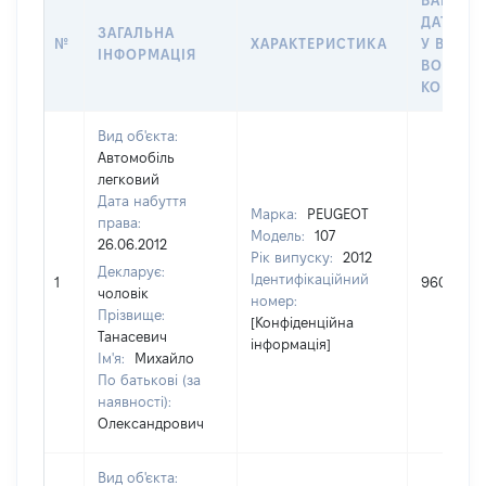
ВАРТІСТ
ДАТУ НА
ЗАГАЛЬНА
№
ХАРАКТЕРИСТИКА
У ВЛАСН
ІНФОРМАЦІЯ
ВОЛОДІ
КОРИСТ
Вид об'єкта:
Автомобіль
легковий
Дата набуття
Марка:
PEUGEOT
права:
Модель:
107
26.06.2012
Рік випуску:
2012
Декларує:
Ідентифікаційний
1
96000
чоловік
номер:
Прізвище:
[Конфіденційна
Танасевич
інформація]
Ім'я:
Михайло
По батькові (за
наявності):
Олександрович
Вид об'єкта: