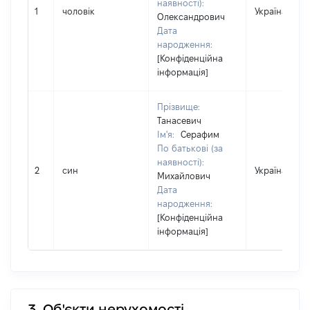
наявності):
1
чоловік
Україна
Олександрович
Дата
народження:
[Конфіденційна
інформація]
Прізвище:
Танасевич
Ім'я:
Серафим
По батькові (за
наявності):
2
син
Україна
Михайлович
Дата
народження:
[Конфіденційна
інформація]
3. Об'єкти нерухомості