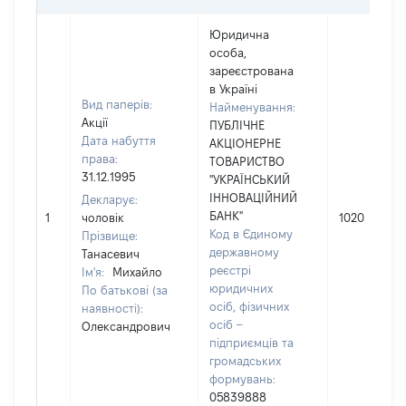
Юридична
особа,
зареєстрована
в Україні
Вид паперів:
Найменування:
Акції
ПУБЛІЧНЕ
Дата набуття
АКЦІОНЕРНЕ
права:
ТОВАРИСТВО
31.12.1995
"УКРАЇНСЬКИЙ
ІННОВАЦІЙНИЙ
Декларує:
БАНК"
1
чоловік
1020
Код в Єдиному
Прізвище:
державному
Танасевич
реєстрі
Ім'я:
Михайло
юридичних
По батькові (за
осіб, фізичних
наявності):
осіб –
Олександрович
підприємців та
громадських
формувань:
05839888