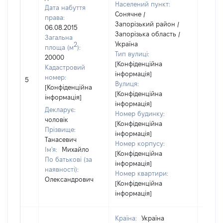
Населений пункт:
Дата набуття
Сонячне /
права:
Запорізький район /
06.08.2015
Запорізька область /
Загальна
Україна
2
площа (м
):
Тип вулиці:
20000
[Конфіденційна
Кадастровий
інформація]
номер:
5
3300
Вулиця:
[Конфіденційна
[Конфіденційна
інформація]
інформація]
Декларує:
Номер будинку:
чоловік
[Конфіденційна
Прізвище:
інформація]
Танасевич
Номер корпусу:
Ім'я:
Михайло
[Конфіденційна
По батькові (за
інформація]
наявності):
Номер квартири:
Олександрович
[Конфіденційна
інформація]
Країна:
Україна