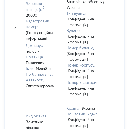
Запорізька область /
Загальна
Україна
2
площа (м
):
Тип вулиці:
20000
[Конфіденційна
Кадастровий
інформація]
номер:
4
3300
Вулиця:
[Конфіденційна
[Конфіденційна
інформація]
інформація]
Декларує:
Номер будинку:
чоловік
[Конфіденційна
Прізвище:
інформація]
Танасевич
Номер корпусу:
Ім'я:
Михайло
[Конфіденційна
По батькові (за
інформація]
наявності):
Номер квартири:
Олександрович
[Конфіденційна
інформація]
Країна:
Україна
Поштовий індекс:
Вид об'єкта:
[Конфіденційна
Земельна
інформація]
ділянка