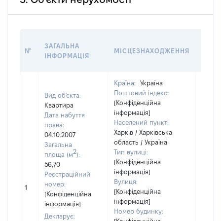
ВАРТ
ЗАГАЛЬНА
№
МІСЦЕЗНАХОДЖЕННЯ
НА Д
ІНФОРМАЦІЯ
НАБУ
Країна:
Україна
Поштовий індекс:
Вид об'єкта:
[Конфіденційна
Квартира
інформація]
Дата набуття
Населений пункт:
права:
Харків / Харківська
04.10.2007
область / Україна
Загальна
2
Тип вулиці:
площа (м
):
[Конфіденційна
56,70
інформація]
Реєстраційний
Вулиця:
номер:
1
25250
[Конфіденційна
[Конфіденційна
інформація]
інформація]
Номер будинку:
Декларує: