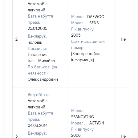
Автомобіль
легковий
Дата набуття
Марка:
DAEWOO
права:
Модель:
SENS
25.01.2005
Рік випуску:
2005
Декларує:
2
[Не відом
Ідентифікаційний
чоловік
номер:
Прізвище:
[Конфіденційна
Танасевич
інформація]
Ім'я:
Михайло
По батькові (за
наявності):
Олександрович
Вид об'єкта:
Автомобіль
легковий
Марка:
Дата набуття
SSANGYONG
права:
Модель:
ACTYON
04.03.2014
Рік випуску:
Декларує:
2006
3
[Не відом