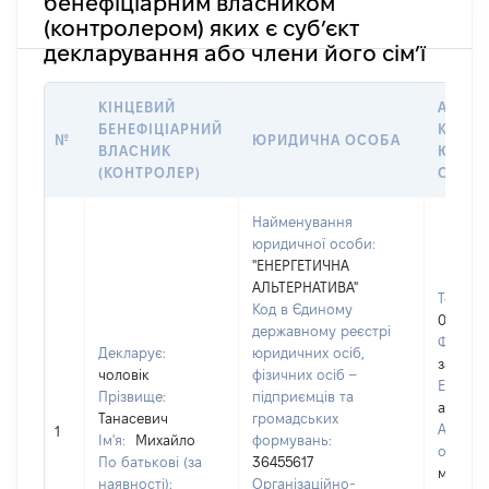
бенефіціарним власником
(контролером) яких є суб’єкт
декларування або члени його сім’ї
КІНЦЕВИЙ
АДРЕС
БЕНЕФІЦІАРНИЙ
КОНТА
№
ЮРИДИЧНА ОСОБА
ВЛАСНИК
ЮРИД
(КОНТРОЛЕР)
ОСОБ
Найменування
юридичної особи:
"ЕНЕРГЕТИЧНА
АЛЬТЕРНАТИВА"
Телефо
Код в Єдиному
057780
державному реєстрі
Факс:
Декларує:
юридичних осіб,
застос
чоловік
фізичних осіб –
Email:
Прізвище:
підприємців та
alterna
Танасевич
громадських
Адреса
1
Ім'я:
Михайло
формувань:
особи:
По батькові (за
36455617
місто Х
наявності):
Організаційно-