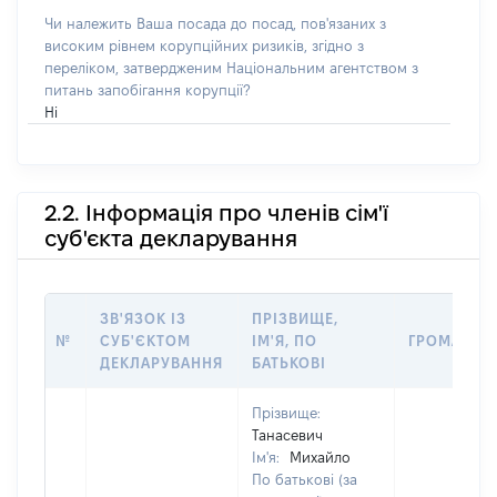
Чи належить Ваша посада до посад, пов'язаних з
високим рівнем корупційних ризиків, згідно з
переліком, затвердженим Національним агентством з
питань запобігання корупції?
Ні
2.2. Інформація про членів сім'ї
суб'єкта декларування
ЗВ'ЯЗОК ІЗ
ПРІЗВИЩЕ,
№
СУБ'ЄКТОМ
ІМ'Я, ПО
ГРОМАДЯН
ДЕКЛАРУВАННЯ
БАТЬКОВІ
Прізвище:
Танасевич
Ім'я:
Михайло
По батькові (за