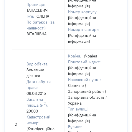
[Конфіденційна
Прізвище:
інформація]
ТАНАСЕВИЧ
Номер корпусу:
Ім'я:
ОЛЕНА
[Конфіденційна
По батькові (за
інформація]
наявності):
Номер квартири:
ВІТАЛІЇВНА
[Конфіденційна
інформація]
Країна:
Україна
Поштовий індекс:
Вид об'єкта:
[Конфіденційна
Земельна
інформація]
ділянка
Населений пункт:
Дата набуття
Сонячне /
права:
Запорізький район /
06.08.2015
Запорізька область /
Загальна
Україна
2
площа (м
):
Тип вулиці:
20000
[Конфіденційна
Кадастровий
інформація]
номер:
2
3300
Вулиця:
[Конфіденційна