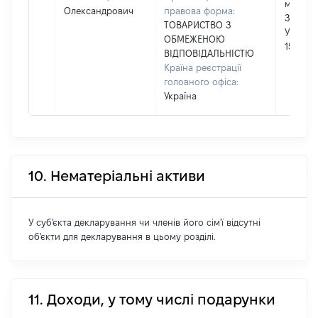
майдан
Олександрович
правова форма:
Захисн
ТОВАРИСТВО З
України
ОБМЕЖЕНОЮ
15, при
ВІДПОВІДАЛЬНІСТЮ
Країна реєстрації
головного офіса:
Україна
10. Нематеріальні активи
У суб'єкта декларування чи членів його сім'ї відсутні
об'єкти для декларування в цьому розділі.
11. Доходи, у тому числі подарунки