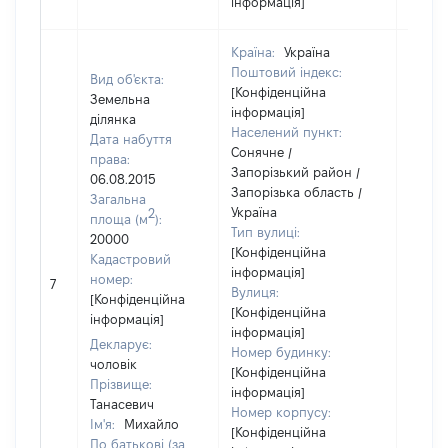
інформація]
Країна:
Україна
Поштовий індекс:
Вид об'єкта:
[Конфіденційна
Земельна
інформація]
ділянка
Населений пункт:
Дата набуття
Сонячне /
права:
Запорізький район /
06.08.2015
Запорізька область /
Загальна
Україна
2
площа (м
):
Тип вулиці:
20000
[Конфіденційна
Кадастровий
інформація]
номер:
7
3300
Вулиця:
[Конфіденційна
[Конфіденційна
інформація]
інформація]
Декларує:
Номер будинку:
чоловік
[Конфіденційна
Прізвище:
інформація]
Танасевич
Номер корпусу:
Ім'я:
Михайло
[Конфіденційна
По батькові (за