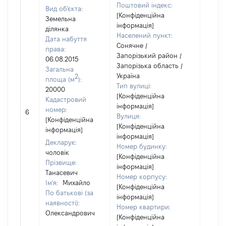
Поштовий індекс:
Вид об'єкта:
[Конфіденційна
Земельна
інформація]
ділянка
Населений пункт:
Дата набуття
Сонячне /
права:
Запорізький район /
06.08.2015
Запорізька область /
Загальна
Україна
2
площа (м
):
Тип вулиці:
20000
[Конфіденційна
Кадастровий
інформація]
номер:
6
3300
Вулиця:
[Конфіденційна
[Конфіденційна
інформація]
інформація]
Декларує:
Номер будинку:
чоловік
[Конфіденційна
Прізвище:
інформація]
Танасевич
Номер корпусу:
Ім'я:
Михайло
[Конфіденційна
По батькові (за
інформація]
наявності):
Номер квартири:
Олександрович
[Конфіденційна