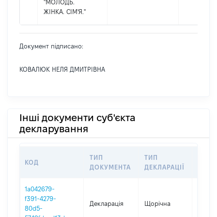
"МОЛОДЬ.
ЖІНКА. СІМ'Я."
Документ підписано:
КОВАЛЮК НЕЛЯ ДМИТРІВНА
Інші документи суб'єкта
декларування
ТИП
ТИП
КОД
ПЕРІ
ДОКУМЕНТА
ДЕКЛАРАЦІЇ
1a042679-
f391-4279-
Декларація
Щорічна
2024
80d5-