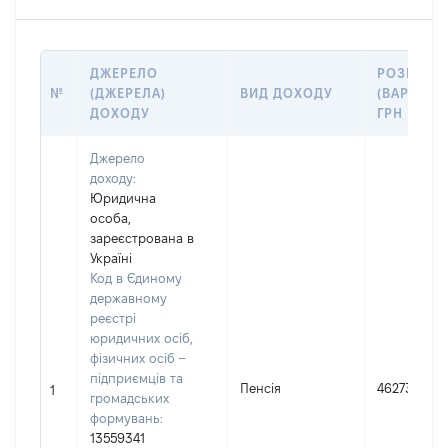
ДЖЕРЕЛО
РОЗМІР
№
(ДЖЕРЕЛА)
ВИД ДОХОДУ
(ВАРТІСТЬ
ДОХОДУ
ГРН
Джерело
доходу:
Юридична
особа,
зареєстрована в
Україні
Код в Єдиному
державному
реєстрі
юридичних осіб,
фізичних осіб –
підприємців та
Пенсія
46273
1
громадських
формувань:
13559341