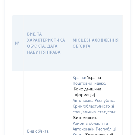
ВАР
ВИД ТА
ДАТ
ХАРАКТЕРИСТИКА
МІСЦЕЗНАХОДЖЕННЯ
ПРА
№
ОБʼЄКТА, ДАТА
ОБʼЄКТА
ОС
НАБУТТЯ ПРАВА
ГР
ОЦІ
Країна:
Україна
Поштовий індекс:
[Конфіденційна
інформація]
Автономна Республіка
Крим/область/місто зі
спеціальним статусом:
Житомирська
Район в області та
Автономній Республіці
Вид об'єкта:
Крим:
Житомирський