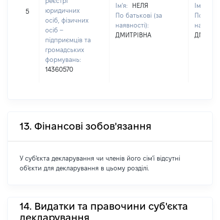
реєстрі
Ім'я:
НЕЛЯ
Ім'я:
НЕ
юридичних
5
По батькові (за
По батьк
осіб, фізичних
наявності):
наявност
осіб –
ДМИТРІВНА
ДМИТРІ
підприємців та
громадських
формувань:
14360570
13. Фінансові зобов'язання
У суб'єкта декларування чи членів його сім'ї відсутні
об'єкти для декларування в цьому розділі.
14. Видатки та правочини суб'єкта
декларування