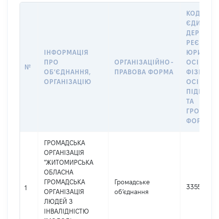
КОД У
ЄДИНОМ
ДЕРЖАВ
РЕЄСТРІ
ІНФОРМАЦІЯ
ЮРИДИЧ
ПРО
ОРГАНІЗАЦІЙНО-
ОСІБ,
№
ОБʼЄДНАННЯ,
ПРАВОВА ФОРМА
ФІЗИЧНИ
ОРГАНІЗАЦІЮ
ОСІБ –
ПІДПРИЄ
ТА
ГРОМАД
ФОРМУВ
ГРОМАДСЬКА
ОРГАНІЗАЦІЯ
"ЖИТОМИРСЬКА
ОБЛАСНА
ГРОМАДСЬКА
Громадське
33555291
1
ОРГАНІЗАЦІЯ
об’єднання
ЛЮДЕЙ З
ІНВАЛІДНІСТЮ