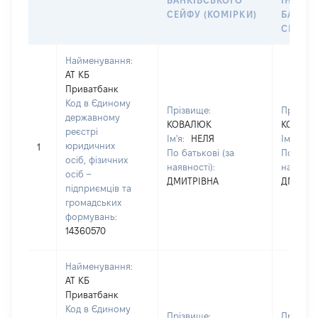
БАНКІВСЬКОГО
ІНДИВ
СЕЙФУ (КОМІРКИ)
БАНКІ
СЕЙФУ 
Найменування:
АТ КБ
Приватбанк
Код в Єдиному
Прізвище:
Прізвищ
державному
КОВАЛЮК
КОВАЛ
реєстрі
Ім'я:
НЕЛЯ
Ім'я:
НЕ
юридичних
1
По батькові (за
По батьк
осіб, фізичних
наявності):
наявност
осіб –
ДМИТРІВНА
ДМИТРІ
підприємців та
громадських
формувань:
14360570
Найменування:
АТ КБ
Приватбанк
Код в Єдиному
Прізвище:
Прізвищ