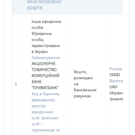
ЯКІЙ ПОЗИЧЕНО
КОШТИ
Інша юридична
особа
Юридична
особа,
зареєстрована
в Україні
Найменування:
АКЦІОНЕРНЕ
Розмір:
ТОВАРИСТВО
Кошти,
13450
КОМЕРЦІЙНИЙ
розміщені
Валюта:
БАНК
на
1
UAH
"ПРИВАТБАНК"
банківських
(Українська
Код в Єдиному
рахунках
гривня)
державному
реєстрі
юридичних
осіб, фізичних
осіб –
підприємців та