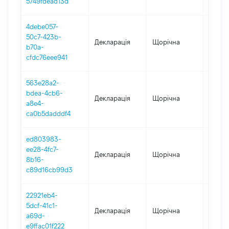
5749fdead13d
4debe057-
50c7-423b-
Декларація
Щорічна
2023
b70a-
cfdc76eee941
563e28a2-
bdea-4cb6-
Декларація
Щорічна
2022
a8e4-
ca0b5dadddf4
ed803983-
ee28-4fc7-
Декларація
Щорічна
2021
8b16-
c89d16cb99d3
22921eb4-
5dcf-41c1-
Декларація
Щорічна
2020
a69d-
e9ffac01f222