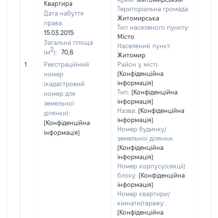
Квартира
Територіальна громада:
Дата набуття
Житомирська
права:
Тип населеного пункту:
15.03.2015
Місто
Загальна площа
Населений пункт:
2
(м
):
70,6
Житомир
[Не
1
Реєстраційний
Район у місті:
заст
[Конфіденційна
номер
інформація]
(кадастровий
Тип:
[Конфіденційна
номер для
інформація]
земельної
Назва:
[Конфіденційна
ділянки):
інформація]
[Конфіденційна
Номер будинку/
інформація]
земельної ділянки:
[Конфіденційна
інформація]
Номер корпусу/секції/
блоку:
[Конфіденційна
інформація]
Номер квартири/
кімнати/гаражу:
[Конфіденційна