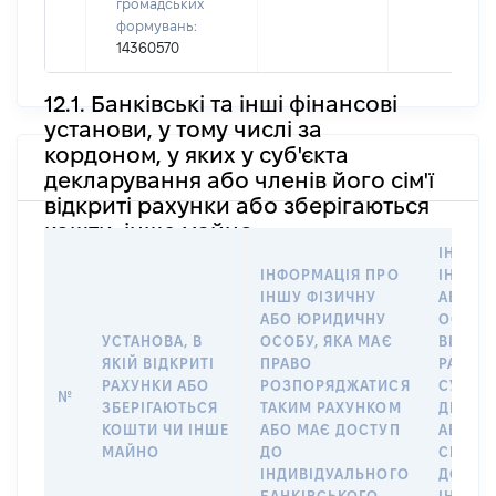
громадських
формувань:
14360570
12.1. Банківські та інші фінансові
установи, у тому числі за
кордоном, у яких у суб'єкта
декларування або членів його сім'ї
відкриті рахунки або зберігаються
кошти, інше майно
ІНФОР
ІНФОРМАЦІЯ ПРО
ІНШУ 
ІНШУ ФІЗИЧНУ
АБО Ю
АБО ЮРИДИЧНУ
ОСОБУ,
УСТАНОВА, В
ОСОБУ, ЯКА МАЄ
ВІДКР
ЯКІЙ ВІДКРИТІ
ПРАВО
РАХУНО
РАХУНКИ АБО
РОЗПОРЯДЖАТИСЯ
СУБ’ЄК
№
ЗБЕРІГАЮТЬСЯ
ТАКИМ РАХУНКОМ
ДЕКЛА
КОШТИ ЧИ ІНШЕ
АБО МАЄ ДОСТУП
АБО ЧЛ
МАЙНО
ДО
СІМ’Ї 
ІНДИВІДУАЛЬНОГО
ДОГОВ