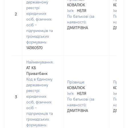
державному
КОВАЛЮК
КОВАЛ
реєстрі
Ім'я:
НЕЛЯ
Ім'я:
НЕ
юридичних
2
По батькові (за
По батьк
осіб, фізичних
наявності):
наявност
осіб –
ДМИТРІВНА
ДМИТРІ
підприємців та
громадських
формувань:
14360570
Найменування:
АТ КБ
Приватбанк
Код в Єдиному
Прізвище:
Прізвищ
державному
КОВАЛЮК
КОВАЛ
реєстрі
Ім'я:
НЕЛЯ
Ім'я:
НЕ
юридичних
3
По батькові (за
По батьк
осіб, фізичних
наявності):
наявност
осіб –
ДМИТРІВНА
ДМИТРІ
підприємців та
громадських
формувань: