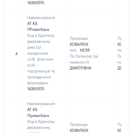
14360570
Найменування:
АТ КБ
ПРиватбанк
Код в Єдиному
Прізвище:
Прізвищ
державному
КОВАЛЮК
КОВАЛ
реєстрі
Ім'я:
НЕЛЯ
Ім'я:
НЕ
юридичних
4
По батькові (за
По батьк
осіб, фізичних
наявності):
наявност
осіб –
ДМИТРІВНА
ДМИТРІ
підприємців та
громадських
формувань:
14360570
Найменування:
АТ КБ
Приватбанк
Код в Єдиному
Прізвище:
Прізвищ
державному
КОВАЛЮК
КОВАЛ