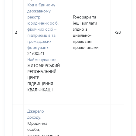
Код в Єдиному
державному
реєстрі
Гонорари та
юридичних осіб,
інші виплати
фізичних осіб –
згідно з
728
4
підприємців та
цивільно-
громадських
правовим
формувань:
правочинами
24700541
Найменування:
ЖИТОМИРСЬКИЙ
РЕГІОНАЛЬНИЙ
ЦЕНТР
ПІДВИЩЕННЯ
КВАЛІФІКАЦІЇ
Джерело
доходу:
Юридична
особа,
зареєстрована в