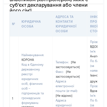
суб’єкт декларування або члени
його сім'ї
АДРЕСА ТА
ІНФОРМА
ЮРИДИЧНА
КОНТАКТИ
ПРО ОСОБ
№
ОСОБА
ЮРИДИЧНОЇ
ЯКОЇ
ОСОБИ
СТОСУЄТ
Прізвище:
ВДОВИЧЕН
Ім'я:
Найменування:
Анатолій
КОРОНА
По батьков
Телефон:
[Не
Код в Єдиному
(за
застосовується]
державному
наявності):
Факс:
[Не
реєстрі
Іванович
застосовується]
юридичних
Адреса
дружина
осіб, фізичних
електронної
Прізвище:
осіб –
пошти (e-mail):
Вдовиченк
підприємців та
[Не відомо]
Ім'я:
Раїса
громадських
1
Адреса
По батьков
формувань:
юридичної
(за