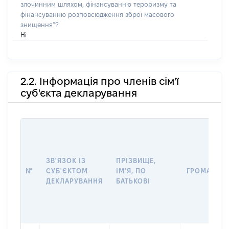
злочинним шляхом, фінансуванню тероризму та
фінансуванню розповсюдження зброї масового
знищення”?
Ні
2.2. Інформація про членів сім'ї
суб'єкта декларування
ЗВ'ЯЗОК ІЗ
ПРІЗВИЩЕ,
№
СУБ'ЄКТОМ
ІМ'Я, ПО
ГРОМАДЯН
ДЕКЛАРУВАННЯ
БАТЬКОВІ