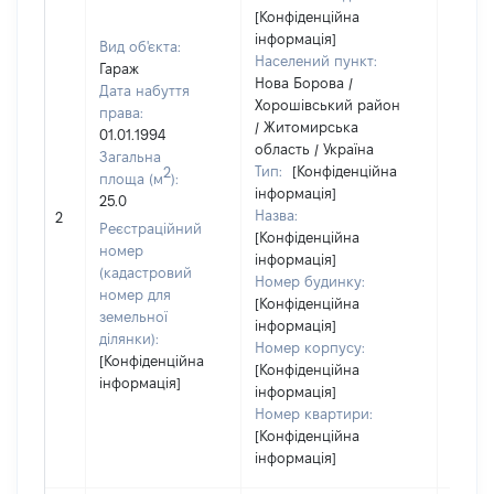
[Конфіденційна
інформація]
Вид об'єкта:
Населений пункт:
Гараж
Нова Борова /
Дата набуття
Хорошівський район
права:
/ Житомирська
01.01.1994
область / Україна
Загальна
Тип:
[Конфіденційна
2
площа (м
):
інформація]
25.0
Назва:
[Не ві
2
Реєстраційний
[Конфіденційна
номер
інформація]
(кадастровий
Номер будинку:
номер для
[Конфіденційна
земельної
інформація]
ділянки):
Номер корпусу:
[Конфіденційна
[Конфіденційна
інформація]
інформація]
Номер квартири:
[Конфіденційна
інформація]