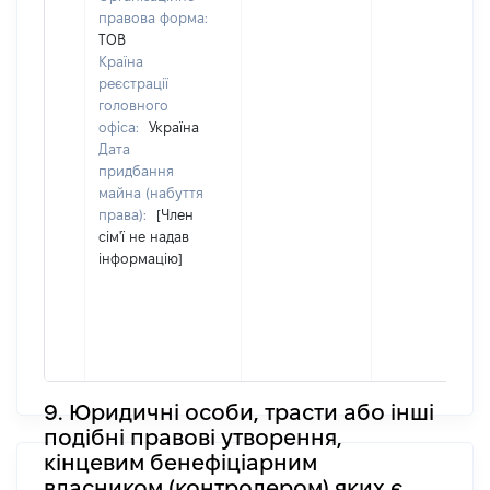
правова форма:
ТОВ
Країна
реєстрації
головного
офіса:
Україна
Дата
придбання
майна (набуття
права):
[Член
сім'ї не надав
інформацію]
9. Юридичні особи, трасти або інші
подібні правові утворення,
кінцевим бенефіціарним
власником (контролером) яких є