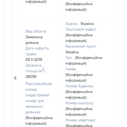
інформація]
[Конфіденційна
інформація]
Країна:
Україна
Поштовий індекс:
Вид об'єкта:
[Конфіденційна
Земельна
інформація]
ділянка
Населений пункт:
Дата набуття
Україна
права:
Тип:
[Конфіденційна
05.11.2019
інформація]
Загальна
Назва:
2
площа (м
):
[Конфіденційна
28059
87452
6
інформація]
Реєстраційний
Номер будинку:
номер
[Конфіденційна
(кадастровий
інформація]
номер для
Номер корпусу:
земельної
[Конфіденційна
ділянки):
інформація]
[Конфіденційна
Номер квартири:
інформація]
[Конфіденційна