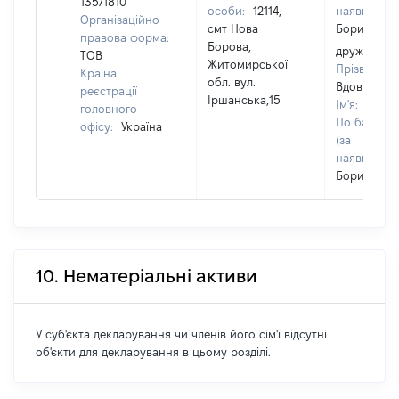
13571810
особи:
12114,
наявності):
Організаційно-
смт Нова
Борисівна
правова форма:
Борова,
дружина
ТОВ
Житомирської
Прізвище:
Країна
обл. вул.
Вдовиченк
реєстрації
Іршанська,15
Ім'я:
Раїса
головного
По батьков
офісу:
Україна
(за
наявності):
Борисівна
10. Нематеріальні активи
У суб'єкта декларування чи членів його сім'ї відсутні
об'єкти для декларування в цьому розділі.