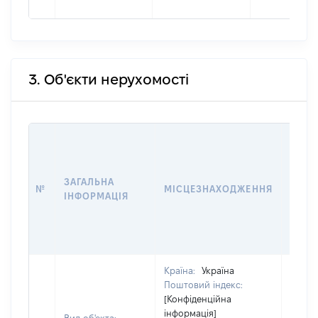
3. Об'єкти нерухомості
ВАРТ
ДАТУ
НАБУ
ЗАГАЛЬНА
ПРАВ
№
МІСЦЕЗНАХОДЖЕННЯ
ІНФОРМАЦІЯ
ЗА
ОСТ
ГРО
ОЦІ
Країна:
Україна
Поштовий індекс:
[Конфіденційна
інформація]