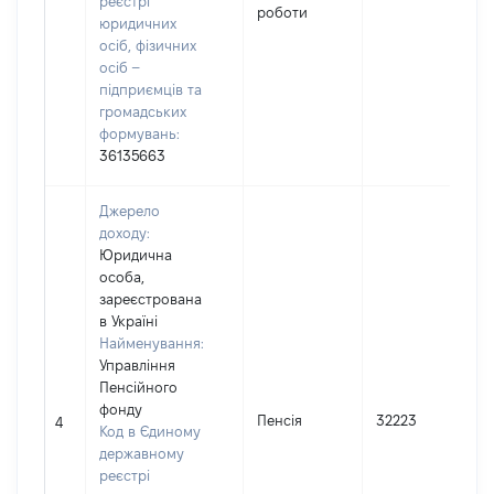
реєстрі
роботи
юридичних
осіб, фізичних
осіб –
підприємців та
громадських
формувань:
36135663
Джерело
доходу:
Юридична
особа,
зареєстрована
в Україні
Найменування:
Управління
Пенсійного
фонду
Пенсія
32223
4
Код в Єдиному
державному
реєстрі