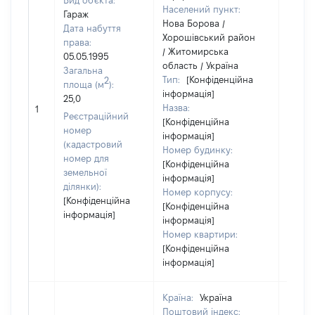
Вид об'єкта:
Населений пункт:
Гараж
Нова Борова /
Дата набуття
Хорошівський район
права:
/ Житомирська
05.05.1995
область / Україна
Загальна
Тип:
[Конфіденційна
2
площа (м
):
інформація]
25,0
Назва:
[Не ві
1
Реєстраційний
[Конфіденційна
номер
інформація]
(кадастровий
Номер будинку:
номер для
[Конфіденційна
земельної
інформація]
ділянки):
Номер корпусу:
[Конфіденційна
[Конфіденційна
інформація]
інформація]
Номер квартири:
[Конфіденційна
інформація]
Країна:
Україна
Поштовий індекс: