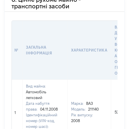
транспортні засоби
ВАРТІС
ДАТУ 
У ВЛАС
ВОЛОД
ЗАГАЛЬНА
№
ХАРАКТЕРИСТИКА
КОРИС
ІНФОРМАЦІЯ
АБО З
ОСТА
ГРОШ
ОЦІНК
Вид майна:
Автомобіль
легковий
Дата набуття
Марка:
ВАЗ
права:
04.11.2008
Модель:
211140
52100
1
Ідентифікаційний
Рік випуску:
номер (VIN-код,
2008
номер шасі):