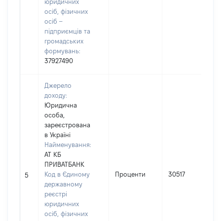
юридичних
осіб, фізичних
осіб –
підприємців та
громадських
формувань:
37927490
Джерело
доходу:
Юридична
особа,
зареєстрована
в Україні
Найменування:
АТ КБ
ПРИВАТБАНК
Код в Єдиному
Проценти
30517
5
державному
реєстрі
юридичних
осіб, фізичних