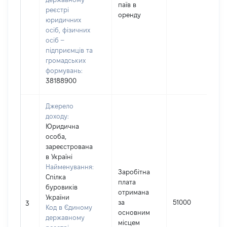
паїв в
реєстрі
оренду
юридичних
осіб, фізичних
осіб –
підприємців та
громадських
формувань:
38188900
Джерело
доходу:
Юридична
особа,
зареєстрована
в Україні
Найменування:
Заробітна
Спілка
плата
буровиків
отримана
України
за
51000
3
Код в Єдиному
основним
державному
місцем