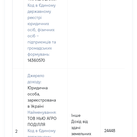
Код в Єдиному
державному
реєстрі
юридичних
осіб, фізичних
осіб –
підприємців та
громадських
формувань:
14360570
Джерело
доходу:
Юридична
особа,
зареєстрована
в Україні
Найменування:
Інше
ТОВ НЬЮ АГРО
Дохід від
ПОДІЛЛЯ
здачі
Код в Єдиному
24448
2
земельних
державному