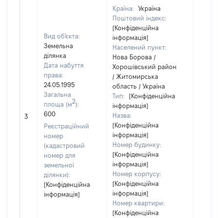
Країна:
Україна
Поштовий індекс:
[Конфіденційна
Вид об'єкта:
інформація]
Земельна
Населений пункт:
ділянка
Нова Борова /
Дата набуття
Хорошівський район
права:
/ Житомирська
24.05.1995
область / Україна
Загальна
Тип:
[Конфіденційна
2
площа (м
):
інформація]
600
Назва:
[Не ві
3
[Конфіденційна
Реєстраційний
інформація]
номер
Номер будинку:
(кадастровий
[Конфіденційна
номер для
інформація]
земельної
Номер корпусу:
ділянки):
[Конфіденційна
[Конфіденційна
інформація]
інформація]
Номер квартири:
[Конфіденційна