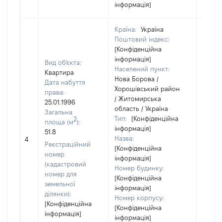
інформація]
Країна:
Україна
Поштовий індекс:
[Конфіденційна
інформація]
Вид об'єкта:
Населений пункт:
Квартира
Нова Борова /
Дата набуття
Хорошівський район
права:
/ Житомирська
25.01.1996
область / Україна
Загальна
Тип:
[Конфіденційна
2
площа (м
):
інформація]
51.8
Назва:
8000
4
Реєстраційний
[Конфіденційна
номер
інформація]
(кадастровий
Номер будинку:
номер для
[Конфіденційна
земельної
інформація]
ділянки):
Номер корпусу:
[Конфіденційна
[Конфіденційна
інформація]
інформація]