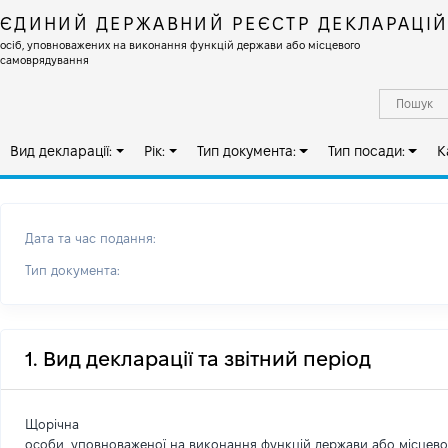
ЄДИНИЙ ДЕРЖАВНИЙ РЕЄСТР ДЕКЛАРАЦІ
осіб, уповноважених на виконання функцій держави або місцевого
самоврядування
Вид декларації:
Рік:
Тип документа:
Тип посади:
К
Дата та час подання:
Тип документа:
1. Вид декларації та звітний період
Щорічна
особи, уповноваженої на виконання функцій держави або місцев