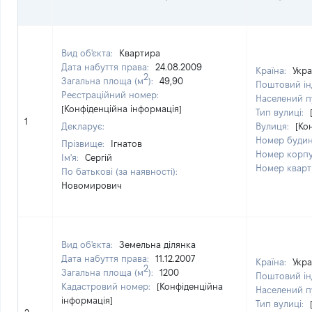
Вид об'єкта:
Квартира
Дата набуття права:
24.08.2009
Країна:
Укра
2
Загальна площа (м
):
49,90
Поштовий ін
Реєстраційний номер:
Населений п
[Конфіденційна інформація]
Тип вулиці:
1
Декларує:
Вулиця:
[Ко
Номер буди
Прізвище:
Ігнатов
Номер корп
Ім'я:
Сергій
Номер квар
По батькові (за наявності):
Новомирович
Вид об'єкта:
Земельна ділянка
Дата набуття права:
11.12.2007
Країна:
Укра
2
Загальна площа (м
):
1200
Поштовий ін
Кадастровий номер:
[Конфіденційна
Населений п
інформація]
Тип вулиці: