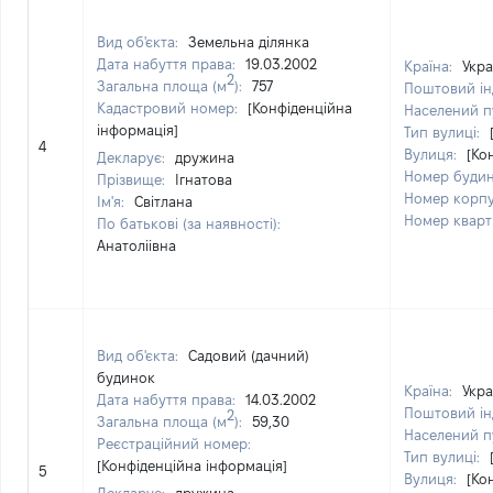
Вид об'єкта:
Земельна ділянка
Дата набуття права:
19.03.2002
Країна:
Укра
2
Загальна площа (м
):
757
Поштовий ін
Кадастровий номер:
[Конфіденційна
Населений п
інформація]
Тип вулиці:
4
Вулиця:
[Ко
Декларує:
дружина
Номер буди
Прізвище:
Ігнатова
Номер корп
Ім'я:
Світлана
Номер квар
По батькові (за наявності):
Анатоліівна
Вид об'єкта:
Садовий (дачний)
будинок
Країна:
Укра
Дата набуття права:
14.03.2002
Поштовий ін
2
Загальна площа (м
):
59,30
Населений п
Реєстраційний номер:
Тип вулиці:
[Конфіденційна інформація]
5
Вулиця:
[Ко