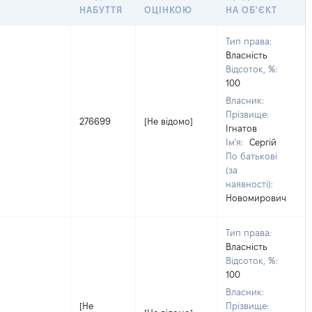
НАБУТТЯ
ОЦІНКОЮ
НА ОБ'ЄКТ
Тип права:
Власність
Відсоток, %:
100
Власник:
Прізвище:
276699
[Не відомо]
Ігнатов
Ім'я:
Сергій
По батькові
(за
наявності):
Новомирович
Тип права:
Власність
Відсоток, %:
100
Власник:
[Не
Прізвище: