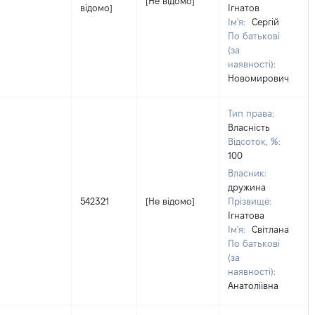
[Не відомо]
відомо]
Ігнатов
Ім'я:
Сергій
По батькові
(за
наявності):
Новомирович
Тип права:
Власність
Відсоток, %:
100
Власник:
дружина
542321
[Не відомо]
Прізвище:
Ігнатова
Ім'я:
Світлана
По батькові
(за
наявності):
Анатоліівна