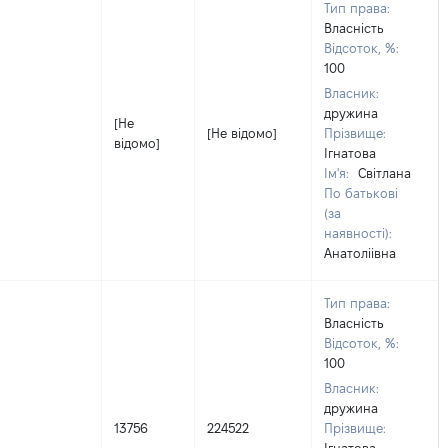
Тип права:
Власність
Відсоток, %:
100
Власник:
дружина
[Не
[Не відомо]
Прізвище:
відомо]
Ігнатова
Ім'я:
Світлана
По батькові
(за
наявності):
Анатоліівна
Тип права:
Власність
Відсоток, %:
100
Власник:
дружина
13756
224522
Прізвище: