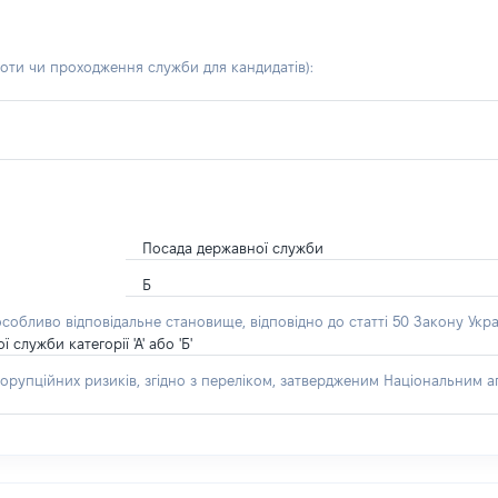
боти чи проходження служби для кандидатів)
:
Посада державної служби
Б
особливо відповідальне становище, відповідно до статті 50 Закону Укра
лужби категорії 'А' або 'Б'
орупційних ризиків, згідно з переліком, затвердженим Національним аг