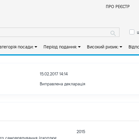
Й
ПРО РЕЄСТР
ш
атегорія посади:
Період подання:
Високий ризик:
Відп
15.02.2017 14:14
Виправлена декларація
2015
ого самоврядування (охоплює