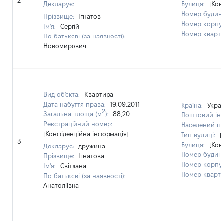
2
Декларує:
Вулиця:
[Ко
Номер буди
Прізвище:
Ігнатов
Номер корп
Ім'я:
Сергій
Номер квар
По батькові (за наявності):
Новомирович
Вид об'єкта:
Квартира
Дата набуття права:
19.09.2011
Країна:
Укра
2
Загальна площа (м
):
88,20
Поштовий ін
Реєстраційний номер:
Населений п
[Конфіденційна інформація]
Тип вулиці:
3
Вулиця:
[Ко
Декларує:
дружина
Номер буди
Прізвище:
Ігнатова
Номер корп
Ім'я:
Світлана
Номер квар
По батькові (за наявності):
Анатоліівна